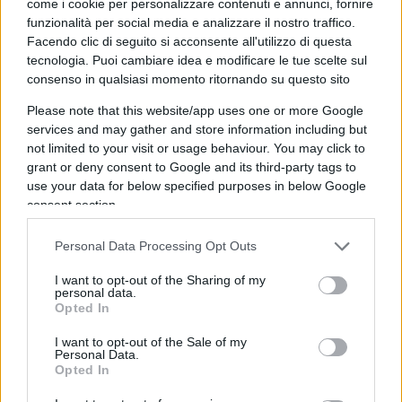
come i cookie per personalizzare contenuti e annunci, fornire
esterne?
funzionalità per social media e analizzare il nostro traffico.
Facendo clic di seguito si acconsente all'utilizzo di questa
tecnologia. Puoi cambiare idea e modificare le tue scelte sul
Grillo garantista e targhe alterne
consenso in qualsiasi momento ritornando su questo sito
Please note that this website/app uses one or more Google
L’unica certezza, è il
doppiopesismo
: quando le
services and may gather and store information including but
inchieste piovono sui nemici, la sentenza è già
not limited to your visit or usage behaviour. You may click to
scritta. “Vaffanculo”, no? Quando, invece, la scure
grant or deny consent to Google and its third-party tags to
giudiziaria si abbatte su di lui, il fondatore del
use your data for below specified purposes in below Google
consent section.
Movimento cambia registro. Bisogna essere
garantisti, anzi, è in atto una non meglio precisata
Personal Data Processing Opt Outs
trama per spodestarlo.
I want to opt-out of the Sharing of my
personal data.
Opted In
#BEPPE GRILLO
#CASALEGGIO
#GIUSEPPE CONTE
#LUIGI DI MAIO
#STUPRO
I want to opt-out of the Sale of my
Personal Data.
Opted In
Pagina
PAGINA
Precedente
SUCCESSIVA