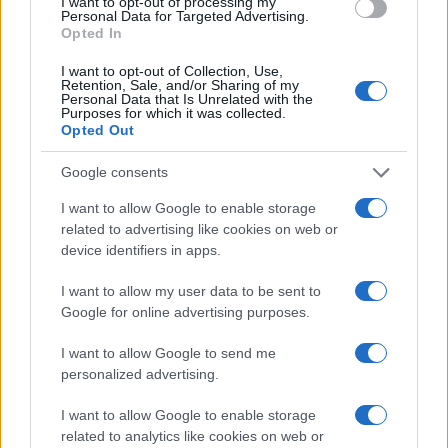
I want to opt-out of processing my
Personal Data for Targeted Advertising.
Opted In
38
I want to opt-out of Collection, Use,
Retention, Sale, and/or Sharing of my
Leggi i commenti
Personal Data that Is Unrelated with the
Purposes for which it was collected.
Opted Out
SEDUTE SATIRICHE
Google consents
Vignetta del 07/08/2026
I want to allow Google to enable storage
related to advertising like cookies on web or
device identifiers in apps.
Vai all'archivio delle vignette
I want to allow my user data to be sent to
Google for online advertising purposes.
I want to allow Google to send me
personalized advertising.
I want to allow Google to enable storage
“I lavori sulle ferrovie a
related to analytics like cookies on web or