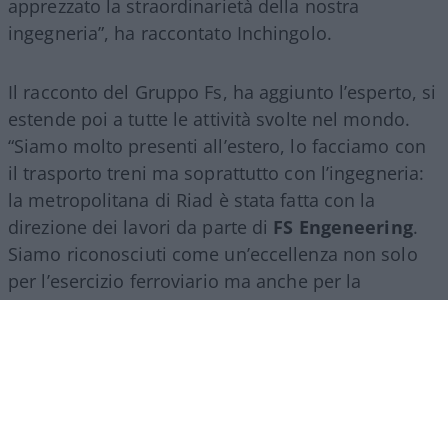
apprezzato la straordinarietà della nostra
ingegneria”, ha raccontato Inchingolo.
Il racconto del Gruppo Fs, ha aggiunto l’esperto, si
estende poi a tutte le attività svolte nel mondo.
“Siamo molto presenti all’estero, lo facciamo con
il trasporto treni ma soprattutto con l’ingegneria:
la metropolitana di Riad è stata fatta con la
direzione dei lavori da parte di
FS Engeneering
.
Siamo riconosciuti come un’eccellenza non solo
per l’esercizio ferroviario ma anche per la
realizzazione e progettazione dei lavori in questo
ambito”.
Marco Leardi, 7 agosto 2026