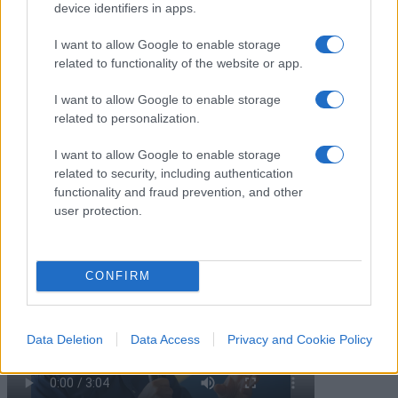
device identifiers in apps.
Firenze? Così abbiamo
I want to allow Google to enable storage
spiegato che erano necessari”
related to functionality of the website or app.
Giuseppe Inchingolo, Chief Corporate Affairs,
I want to allow Google to enable storage
Communication & Sustainability Officer del
related to personalization.
Gruppo Ferrovie dello Stato Italiane, a
Nicolaporro.it: "La comunicazione digitale ha
I want to allow Google to enable storage
disintermediato il flusso informativo"
related to security, including authentication
functionality and fraud prevention, and other
di
Marco Leardi
user protection.
22.4k
7 Agosto 2026, 20:00
CONFIRM
Data Deletion
Data Access
Privacy and Cookie Policy