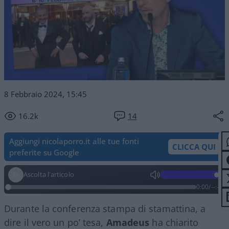
8 Febbraio 2024, 15:45
16.2k
14
Aggiungi nicolaporro.it alle tue fonti
CLICCA QUI
preferite su Google
Ascolta l'articolo
0:00
/
--:--
Durante la conferenza stampa di stamattina, a
dire il vero un po’ tesa,
Amadeus
ha chiarito