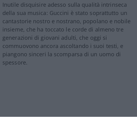
Inutile disquisire adesso sulla qualità intrinseca
della sua musica: Guccini è stato soprattutto un
cantastorie nostro e nostrano, popolano e nobile
insieme, che ha toccato le corde di almeno tre
generazioni di giovani adulti, che oggi si
commuovono ancora ascoltando i suoi testi, e
piangono sinceri la scomparsa di un uomo di
spessore.