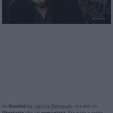
Su
Guccini
ha ragione Bernaudo
: era più un
libertario
che un
comunista.
Era nato a cento