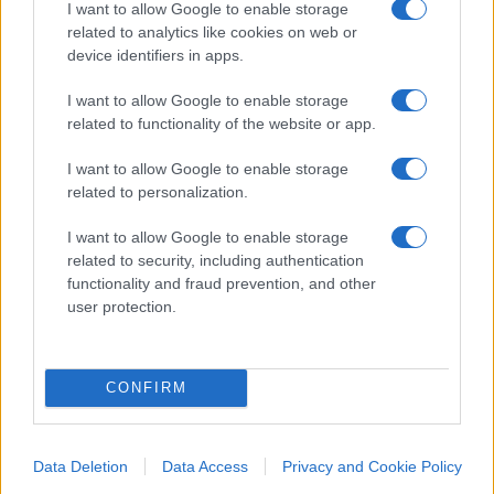
I want to allow Google to enable storage
Fiorello anche se, a partire dal cappello da
related to analytics like cookies on web or
device identifiers in apps.
papera, non sembra averlo gradito.
Successivamente, si è scoperto che l’artista non
I want to allow Google to enable storage
aveva firmato la liberatoria per l’uso delle
related to functionality of the website or app.
immagini oltre la diretta del Festival, generando
I want to allow Google to enable storage
ulteriore dibattito. La pubblicazione di tale
related to personalization.
momento è stata dunque bloccata, lasciando
spazio a speculazioni. Sul sito di RaiPlay il video
I want to allow Google to enable storage
related to security, including authentication
non è più visibile.
functionality and fraud prevention, and other
user protection.
Franco Lodige, 8 febbraio 2024
CONFIRM
Nicolaporro.it è anche su Whatsapp. È sufficiente
cliccare qui
per iscriversi al canale ed essere sempre
Data Deletion
Data Access
Privacy and Cookie Policy
aggiornati (gratis).