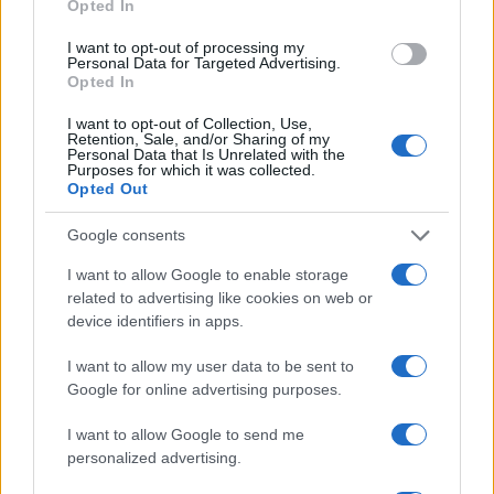
stato subito puntato contro l’assistente di scena
Opted In
che ha portato Travolta dal camerino (dove è
I want to opt-out of processing my
Personal Data for Targeted Advertising.
arrivato poco prima) al palco.
Opted In
I want to opt-out of Collection, Use,
Retention, Sale, and/or Sharing of my
Personal Data that Is Unrelated with the
Mentre Fiorello ha ammesso di aver toppato con
Purposes for which it was collected.
Opted Out
la gag sul Ballo del Qua Qua (“la più terrificante
della tv”), Amadeus ha espresso il suo pensiero
Google consents
personale. Diverso da quello di Ciuri: “Io mi sono
I want to allow Google to enable storage
divertito tantissimo. Travolta era avvisato di tutto”.
related to advertising like cookies on web or
Certo l’attore è sembrato evidenziare un certo
device identifiers in apps.
imbarazzo, ma anche su questo Ama mette le
I want to allow my user data to be sent to
mani avanti. In sintesi: gli autori preparano lo
Google for online advertising purposes.
show, se poi gli ospiti reagiscono male non si può
certo prevedere. È il bello della diretta. A John
I want to allow Google to send me
personalized advertising.
comunque era stato spiegato cosa sarebbe
successo di fronte all’ingresso dell’Ariston con