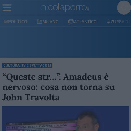
MILANO
ATLANTICO
ZUPPA DI PORRO
E
CULTURA, TV E SPETTACOLI
“Queste str…”. Amadeus è
nervoso: cosa non torna su
John Travolta