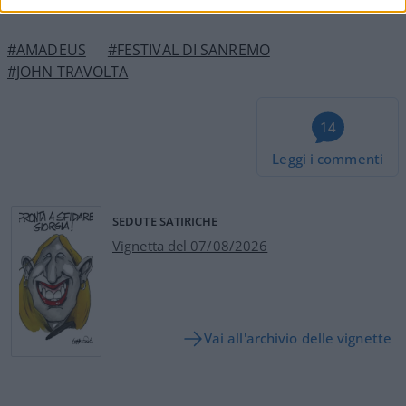
#AMADEUS
#FESTIVAL DI SANREMO
#JOHN TRAVOLTA
14
Leggi i commenti
SEDUTE SATIRICHE
Vignetta del 07/08/2026
Vai all'archivio delle vignette