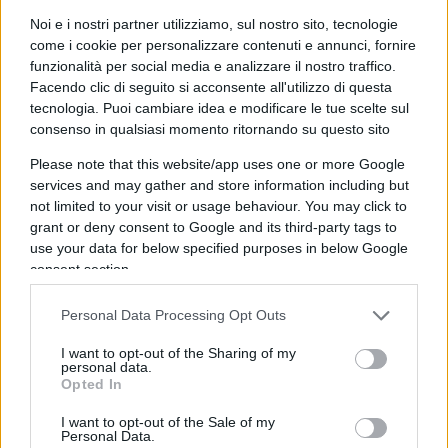
Prime Time, Marcello Ciannamea, ha inoltre
Noi e i nostri partner utilizziamo, sul nostro sito, tecnologie
precisato che “non c’è nessun accordo
come i cookie per personalizzare contenuti e annunci, fornire
funzionalità per social media e analizzare il nostro traffico.
commerciale con l’azienda di cui Travolta è
Facendo clic di seguito si acconsente all'utilizzo di questa
testimonial. L’attore è venuto per un rimborso
tecnologia. Puoi cambiare idea e modificare le tue scelte sul
spese”. Anche la
U-Power ha smentito cachet
consenso in qualsiasi momento ritornando su questo sito
milionari versati a John Travolta
, il quale ha preso
Please note that this website/app uses one or more Google
accordi solo con la Rai.
services and may gather and store information including but
not limited to your visit or usage behaviour. You may click to
grant or deny consent to Google and its third-party tags to
La domanda che molti si sono fatti è: ma se non
use your data for below specified purposes in below Google
c’era un accordo tra la
Rai
e Travolta o la sua
consent section.
azienda, perché le scarpe non sono state oscurate
Personal Data Processing Opt Outs
durante la diretta. E anzi: come mai le telecamere
hanno indugiato tanto sui piedi dell’attore? Su
I want to opt-out of the Sharing of my
personal data.
questo punto, Lentini ha risposto che “nessuno ha
Opted In
notato che tipo di scarpe avesse francamente. È
I want to opt-out of the Sale of my
solo sfuggita questa cosa a chi era lì”. Il dito è
Personal Data.