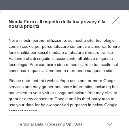
Il contrasto con la Francia di oggi è brutale
. Le
Nicola Porro -
Il rispetto della tua privacy è la
nostra priorità
celebrazioni sportive diventano pretesto per
saccheggi e violenza da parte di gruppi spesso
Noi e i nostri partner utilizziamo, sul nostro sito, tecnologie
provenienti dalle banlieue, quartieri a forte
come i cookie per personalizzare contenuti e annunci, fornire
immigrazione extraeuropea. Altro che tifosi
funzionalità per social media e analizzare il nostro traffico.
eccessivamente scaldati da una vittoria: queste
Facendo clic di seguito si acconsente all'utilizzo di questa
tecnologia. Puoi cambiare idea e modificare le tue scelte sul
sono bande di giovani migranti di seconda
consenso in qualsiasi momento ritornando su questo sito
generazione che sfruttano il baccano per sfogare
Please note that this website/app uses one or more Google
frustrazione e odio verso l’autorità, palesando un
services and may gather and store information including but
chiarissimo senso di non appartenenza. I video
not limited to your visit or usage behaviour. You may click to
mostrano giovani nordafricani e subsahariani
grant or deny consent to Google and its third-party tags to
use your data for below specified purposes in below Google
lanciare fuochi d’artificio contro la polizia,
consent section.
bruciare auto e devastare negozi sui Champs-
Élysées. Se sentissero la città e la nazione come
Personal Data Processing Opt Outs