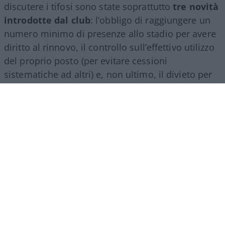
discutere i tifosi sono state soprattutto
tre novità
introdotte dal club
: l’obbligo di raggiungere un
numero minimo di presenze allo stadio per avere
diritto al rinnovo, il controllo sull’effettivo utilizzo
del proprio posto (per evitare cessioni
sistematiche ad altri) e, non ultimo, il divieto per
gli abbonati di indossare i colori della squadra
avversaria. Regole percepite da molti come troppo
invasive nei confronti di chi un titolo d’accesso lo
ha comunque pagato di tasca propria e che hanno
alimentato il sospetto (poi rivelatosi in parte
infondato) che il club potesse arrivare a ritirare
l’abbonamento nel corso della stessa stagione.