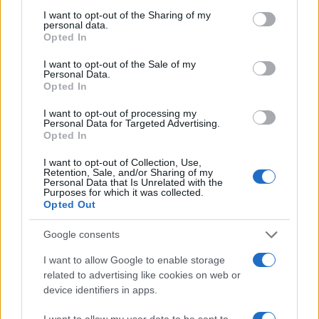
qualcosa di proprio certamente non la
I want to opt-out of the Sharing of my
devasterebbero così. È ovvio che molti di questi
personal data.
facinorosi hanno la percezione di essere dei
Opted In
colonizzatori al contrario.
I want to opt-out of the Sale of my
Personal Data.
Opted In
Ma per fortuna qualche paese dove la vittoria
I want to opt-out of processing my
sportiva viene vissuta in maniera sana dalla
Personal Data for Targeted Advertising.
Opted In
popolazione resiste ancora. Un esempio? La
Polonia
. Pochi giorni fa, il
Wisła Kraków
ha
I want to opt-out of Collection, Use,
Retention, Sale, and/or Sharing of my
conquistato la promozione in Ekstraklasa (la Serie
Personal Data that Is Unrelated with the
Purposes for which it was collected.
A polacca) vincendo la seconda divisione. Decine
Opted Out
di migliaia di tifosi (oltre 50.000) hanno invaso la
piazza principale di Cracovia, cantando e
Google consents
festeggiando con passione. Nemmeno un segnale
I want to allow Google to enable storage
stradale divelto. E alla fine i supporter hanno
related to advertising like cookies on web or
device identifiers in apps.
raccolto la spazzatura, lasciato la piazza pulita e
sono tornati a casa. Zero arresti, nessun ferito. Un
I want to allow my user data to be sent to