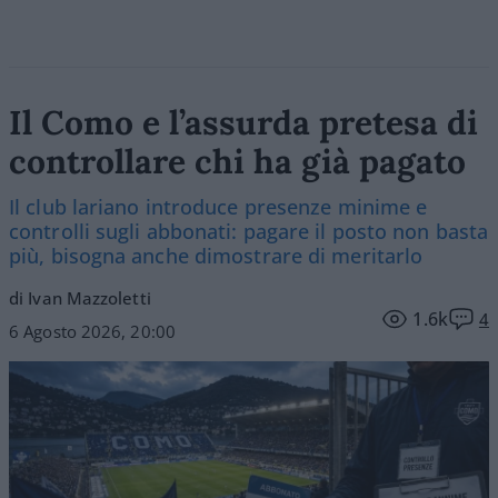
Il Como e l’assurda pretesa di
controllare chi ha già pagato
Il club lariano introduce presenze minime e
controlli sugli abbonati: pagare il posto non basta
più, bisogna anche dimostrare di meritarlo
di Ivan Mazzoletti
1.6k
4
6 Agosto 2026, 20:00