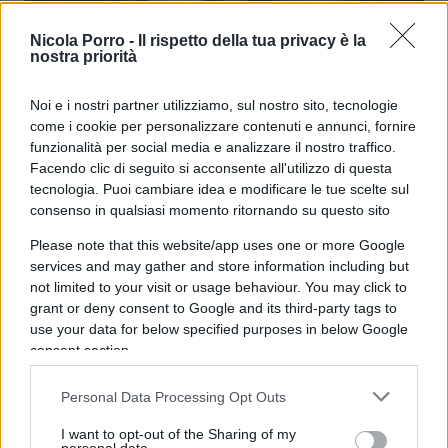
Nicola Porro -
Il rispetto della tua privacy è la
Henry Nowak: ecco come hanno
nostra priorità
lasciato morire un ragazzo bianco
Noi e i nostri partner utilizziamo, sul nostro sito, tecnologie
come i cookie per personalizzare contenuti e annunci, fornire
di
Federico Punzi
4.5k
funzionalità per social media e analizzare il nostro traffico.
3 Giugno 2026, 5:57
Facendo clic di seguito si acconsente all'utilizzo di questa
tecnologia. Puoi cambiare idea e modificare le tue scelte sul
consenso in qualsiasi momento ritornando su questo sito
Please note that this website/app uses one or more Google
services and may gather and store information including but
not limited to your visit or usage behaviour. You may click to
grant or deny consent to Google and its third-party tags to
use your data for below specified purposes in below Google
consent section.
Personal Data Processing Opt Outs
I want to opt-out of the Sharing of my