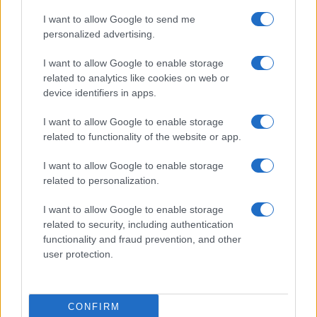
Non solo l’Europa, anche l’America
rischia di diventare irriconoscibile
I want to allow Google to send me
personalized advertising.
di
Michele Marsonet
I want to allow Google to enable storage
4.8k
13 Dicembre 2025, 5:57
related to analytics like cookies on web or
device identifiers in apps.
I want to allow Google to enable storage
related to functionality of the website or app.
I want to allow Google to enable storage
related to personalization.
I want to allow Google to enable storage
related to security, including authentication
functionality and fraud prevention, and other
user protection.
La Disunione americana: una guerra
CONFIRM