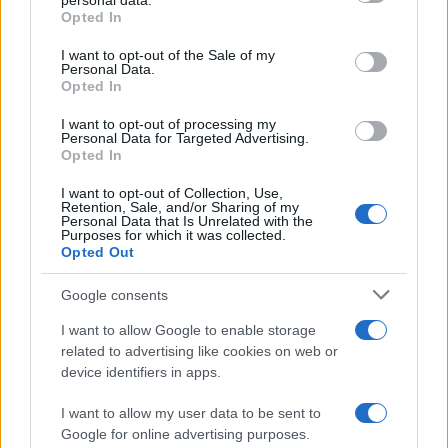
personal data.
Opted In
El Koudri: dopo l’orrore di Modena,
il circo mediatico-giudiziario
I want to opt-out of the Sale of my
Personal Data.
Opted In
di
Federico Punzi
5.3k
I want to opt-out of processing my
19 Maggio 2026, 5:57
Personal Data for Targeted Advertising.
Opted In
I want to opt-out of Collection, Use,
Retention, Sale, and/or Sharing of my
Personal Data that Is Unrelated with the
Purposes for which it was collected.
Opted Out
Google consents
I want to allow Google to enable storage
related to advertising like cookies on web or
device identifiers in apps.
I want to allow my user data to be sent to
Google for online advertising purposes.