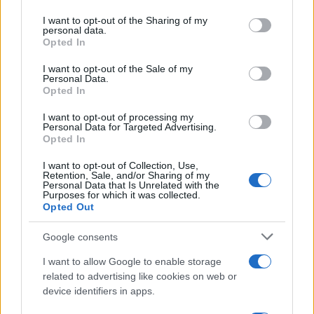
stuzzichini, patatine ed olive”, ha raccontato
Proietti. Che forse non si è resto conto di aver
I want to opt-out of the Sharing of my
personal data.
rivelato in radio un dettaglio tutt’altro che di
Opted In
secondo piano. Dopo che ieri Mattarella ha
I want to opt-out of the Sale of my
“allontanato” la possibilità di un bis, infatti, la
Personal Data.
Opted In
candidatura di Draghi
diventa sempre più forte.
Ad oggi, mancava solo una sua dichiarazione
I want to opt-out of processing my
Personal Data for Targeted Advertising.
d’intenti più o meno ufficiale del diretto
Opted In
interessato: che ci abbia pensato la moglie a
I want to opt-out of Collection, Use,
sgombrare ogni dubbio dal campo?
Retention, Sale, and/or Sharing of my
Personal Data that Is Unrelated with the
Purposes for which it was collected.
Opted Out
#MARIO DRAGHI
#SERENELLA DRAGHI
Google consents
31
I want to allow Google to enable storage
related to advertising like cookies on web or
Leggi i commenti
device identifiers in apps.