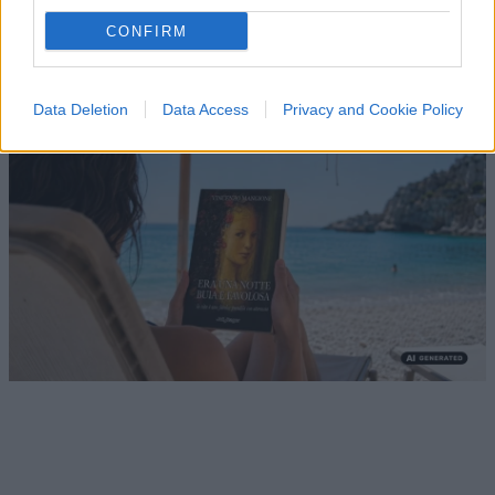
senza pose da intellettuali
CONFIRM
di
La Posta
1.5k
0
10 Agosto 2026, 20:00
Data Deletion
Data Access
Privacy and Cookie Policy