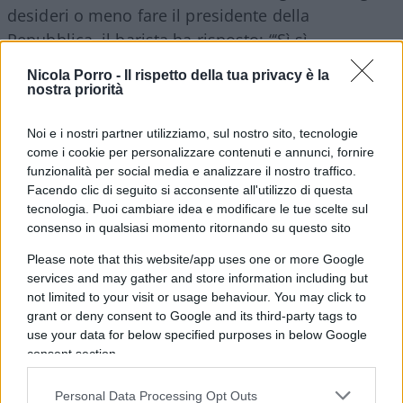
desideri o meno fare il presidente della
Repubblica, il barista ha risposto: “‘Sì sì,
sicuramente lo fa’, mi ha detto”. E ancora: “Ha
Nicola Porro -
Il rispetto della tua privacy è la
detto ‘Si, si,
sicuramente lo farà
‘. Me lo ha detto
nostra priorità
un po’ sconsolata, perché saranno molto
impegnati. Di solito stavano sempre a città della
Noi e i nostri partner utilizziamo, sul nostro sito, tecnologie
come i cookie per personalizzare contenuti e annunci, fornire
Pieve andando al Quirinale sarà molto più
funzionalità per social media e analizzare il nostro traffico.
complicato”.
Facendo clic di seguito si acconsente all'utilizzo di questa
tecnologia. Puoi cambiare idea e modificare le tue scelte sul
consenso in qualsiasi momento ritornando su questo sito
Possibile che la signora Draghi abbia parlato così
liberamente di Colle col barista sotto casa?
Please note that this website/app uses one or more Google
services and may gather and store information including but
Chissà. In fondo
anche Supermario era una
not limited to your visit or usage behaviour. You may click to
habitué del Pagaroma
: “Prima di diventare
grant or deny consent to Google and its third-party tags to
premier veniva per colazione ma anche a fare
use your data for below specified purposes in below Google
consent section.
l’aperitivo, gli piace lo spritz Aperol, a volte ne
beveva anche un paio, insieme ai classici
Personal Data Processing Opt Outs