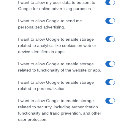
I want to allow my user data to be sent to
SEDUTE SATIRICHE
Google for online advertising purposes.
Vignetta del 07/08/2026
I want to allow Google to send me
personalized advertising.
I want to allow Google to enable storage
Vai all'archivio delle vignette
related to analytics like cookies on web or
device identifiers in apps.
I want to allow Google to enable storage
related to functionality of the website or app.
I want to allow Google to enable storage
Caro Porro, altro che Proust
related to personalization.
sotto l’ombrellone: ecco il
I want to allow Google to enable storage
related to security, including authentication
libro che dovreste leggere
functionality and fraud prevention, and other
user protection.
Tra mistero, tempesta e blackout, un libro fuori
dagli schemi per riscoprire il piacere della lettura