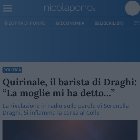
ECONOMIA
LIBERILIBRI
SHOP
SOSTIENICI
POLITICA
Quirinale, il barista di Draghi:
“La moglie mi ha detto…”
La rivelazione in radio sulle parole di Serenella
Draghi. Si infiamma la corsa al Colle