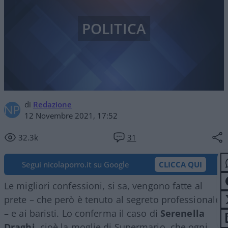
POLITICA
di
Redazione
12 Novembre 2021, 17:52
32.3k
31
Segui nicolaporro.it su Google
CLICCA QUI
Le migliori confessioni, si sa, vengono fatte al
prete – che però è tenuto al segreto professionale
– e ai baristi. Lo conferma il caso di
Serenella
Draghi
, cioè la moglie di Supermario, che ogni