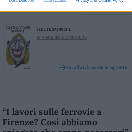
Data Deletion
Data Access
Privacy and Cookie Policy
Leggi i commenti
SEDUTE SATIRICHE
Vignetta del 07/08/2026
Vai all'archivio delle vignette
“I lavori sulle ferrovie a
Firenze? Così abbiamo