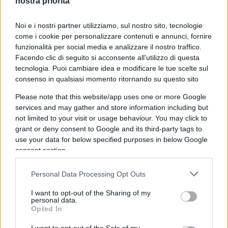
nostra priorità
imputabilità decisionale e così appropriarsi dei
meriti, ma smarcandosi dagli insuccessi.
Noi e i nostri partner utilizziamo, sul nostro sito, tecnologie
come i cookie per personalizzare contenuti e annunci, fornire
funzionalità per social media e analizzare il nostro traffico.
La stroncatura di Montezemolo
Facendo clic di seguito si acconsente all'utilizzo di questa
tecnologia. Puoi cambiare idea e modificare le tue scelte sul
L’ipotesi di lavoro prospettata da Conte è stata
consenso in qualsiasi momento ritornando su questo sito
stroncata dal manager
Luca Cordero di
Please note that this website/app uses one or more Google
Montezemolo
che, intervenendo alla
services and may gather and store information including but
trasmissione televisiva
Dimartedì
su La7, ha
not limited to your visit or usage behaviour. You may click to
dichiarato:«Io la vedo come una follia, in un Paese
grant or deny consent to Google and its third-party tags to
use your data for below specified purposes in below Google
in cui si continua a parlare di eccessiva
consent section.
burocrazia, nelle aziende si tagliano livelli
gerarchici per avere meno gente che prende
Personal Data Processing Opt Outs
decisioni e per essere più rapidi. Qui si fa il
I want to opt-out of the Sharing of my
contrario tra l’altro con il rischio di grandi conflitti
personal data.
Opted In
di interessi di due governi paralleli». «Decidono i
ministri e se non lo fanno si cacciano. Non si può