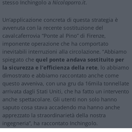
stesso Inchingolo a
Nicolaporro.it
.
Un’applicazione concreta di questa strategia è
avvenuta con la recente sostituzione del
cavalcaferrovia “Ponte al Pino” di Firenze,
imponente operazione che ha comportato
inevitabili interruzioni alla circolazione. “Abbiamo
spiegato che
quel ponte andava sostituito per
la sicurezza e l’efficienza della rete
, lo abbiamo
dimostrato e abbiamo raccontato anche come
questo avveniva, con una gru da 16mila tonnellate
arrivata dagli Stati Uniti, che ha fatto un intervento
anche spettacolare. Gli utenti non solo hanno
saputo cosa stava accadendo ma hanno anche
apprezzato la straordinarietà della nostra
ingegneria”, ha raccontato Inchingolo.