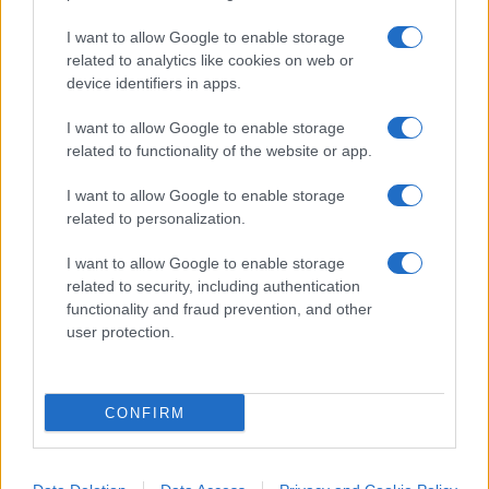
immagina una sorta di entità parallela al governo
con il rischio di provocare un attrito dialettico che
I want to allow Google to enable storage
related to analytics like cookies on web or
andrebbe a dilatare i tempi della decisione.
Il
device identifiers in apps.
nostro Paese ha bisogno di soluzioni rapide
e
se i ministri, con i loro eserciti di funzionari
I want to allow Google to enable storage
related to functionality of the website or app.
organici ai ministeri, non riescono a predisporre
ed a implementare i piani di impiego delle risorse
I want to allow Google to enable storage
europee lo dichiarassero, facendo un passo
related to personalization.
indietro e risparmiando al Paese l’ennesima
I want to allow Google to enable storage
pantomima.
related to security, including authentication
functionality and fraud prevention, and other
user protection.
#GIUSEPPE CONTE
#RECOVERY FUND
Pagina
PAGINA
Precedente
SUCCESSIVA
CONFIRM
12