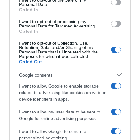
I want to opt-out of the Sale of my
Personal Data.
fare una struttura di questo tipo in un momento
Opted In
del genere, abbiamo già pagato commissioni ed
I want to opt-out of processing my
esperti», ha aggiunto Montezemolo.
Personal Data for Targeted Advertising.
Opted In
La tecnica “contiana”
I want to opt-out of Collection, Use,
Retention, Sale, and/or Sharing of my
Personal Data that Is Unrelated with the
Purposes for which it was collected.
Opted Out
Oltre alla farraginosità dell’articolato meccanismo
di gestione del Recovery Plan proposto da Conte,
Google consents
la dimensione pletorica della struttura è in
I want to allow Google to enable storage
contraddizione con l’esigenza di garantire un
related to advertising like cookies on web or
rendimento accettabile dell’azione di contrasto
device identifiers in apps.
alla crisi in atto. Ogni livello di governo lamenta
I want to allow my user data to be sent to
l’eccessiva burocrazia
, come ostacolo
Google for online advertising purposes.
all’efficienza dei processi decisionali che rallenta
I want to allow Google to send me
le risposte alle criticità economiche, e Conte
personalized advertising.