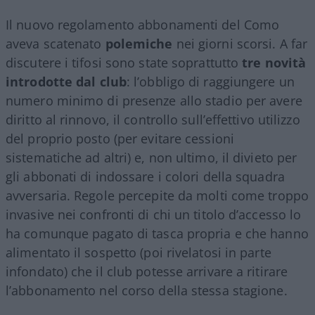
propria squadra del cuore. C’è chi fa parte della
“sparuta minoranza” di laziali che l’hanno
confermato senza lasciarsi condizionare dallo
scontro tra Lotito e i tifosi
e c’è chi deve fare i
conti con un “contratto” da sottoscrivere con
società tipo il
Como
. Sì, perché chi acquista
un
abbonamento
in un certo senso firma
un
contratto
con la propria società e deve
rispettare alcune regole
.
Il nuovo regolamento abbonamenti del Como
aveva scatenato
polemiche
nei giorni scorsi. A far
discutere i tifosi sono state soprattutto
tre novità
introdotte dal club
: l’obbligo di raggiungere un
numero minimo di presenze allo stadio per avere
diritto al rinnovo, il controllo sull’effettivo utilizzo
del proprio posto (per evitare cessioni