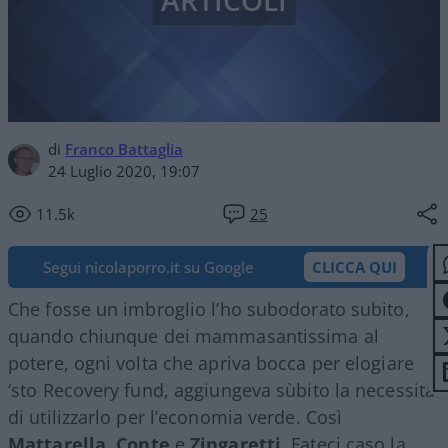
ARTICOLI
di
Franco Battaglia
24 Luglio 2020, 19:07
11.5k
25
Segui nicolaporro.it su Google
CLICCA QUI
Che fosse un imbroglio l’ho subodorato subito,
quando chiunque dei mammasantissima al
potere, ogni volta che apriva bocca per elogiare
‘sto Recovery fund, aggiungeva sùbito la necessità
di utilizzarlo per l’economia verde. Così
Mattarella
,
Conte
e
Zingaretti
. Fateci caso la