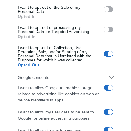
pur nominato più volte nel sacro testo, non è lì
I want to opt-out of the Sale of my
mai definito. In ogni caso, su un totale del Mff
Personal Data.
Opted In
che, per i prossimi 7 anni ammonta a oltre 1.200
miliardi, 54 miliardi stanno sotto la voce
resilience
I want to opt-out of processing my
Personal Data for Targeted Advertising.
and values
. Insomma, qualunque cosa sia, ‘sta
Opted In
resilienza conta poco. Alla voce ambiente, cioè
I want to opt-out of Collection, Use,
green economy, vanno invece 400 miliardi. Recita
Retention, Sale, and/or Sharing of my
Personal Data that Is Unrelated with the
il documento: “Il piano per il Recovery della Eu
Purposes for which it was collected.
Opted Out
richiede massicci investimenti, pubblici e privati,
per riparare i danni causati dalla pandemia,
Google consents
sostenendo le priorità Verdi e digitali della Ue”.
I want to allow Google to enable storage
related to advertising like cookies on web or
device identifiers in apps.
E ancora: “Ogni Stato membro dovrà preparare e
I want to allow my user data to be sent to
presentare piani d’investimento per gli anni 2021-
Google for online advertising purposes.
23. I piani saranno valutati da una Commissione
I want to allow Google to send me