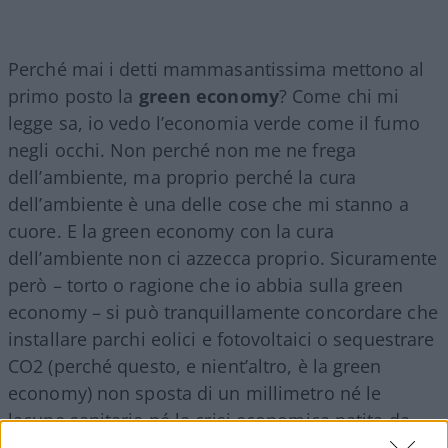
Perché mai i detti mammasantissima mettono al
primo posto la
green economy
? Come chi mi
legge sa, io vedo l’economia verde come il fumo
negli occhi. Non perché non me ne frega
dell’ambiente, ma proprio perché la cura
dell’ambiente è una delle cose che mi stanno a
cuore. E la green economy con la cura
dell’ambiente non ci azzecca proprio. Sicuramente
però – torto o ragione che io abbia sulla green
economy – si può tranquillamente concordare che
installare parchi eolici e fotovoltaici o sequestrare
CO2 (perché questo, e nient’altro, è la green
economy) non sposta di un millimetro né le
lacune sanitarie né la crisi economica patita da
chi l’ha patita come conseguenza, diretta o