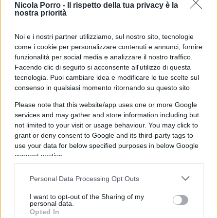
Nicola Porro -
Il rispetto della tua privacy è la
indiretta, del virus. E allora? Allora, sono andato
nostra priorità
alle origini, e il fatto è che nel testo del Recovery
Noi e i nostri partner utilizziamo, sul nostro sito, tecnologie
Fund si legge, scolpito come una mazzata che
come i cookie per personalizzare contenuti e annunci, fornire
modella il marmo, quanto segue.
funzionalità per social media e analizzare il nostro traffico.
Facendo clic di seguito si acconsente all'utilizzo di questa
tecnologia. Puoi cambiare idea e modificare le tue scelte sul
“La Ue e i suoi Stati membri devono adottare
consenso in qualsiasi momento ritornando su questo sito
misure d’emergenza per proteggere la salute dei
Please note that this website/app uses one or more Google
cittadini e il collasso dell’economia… A questo
services and may gather and store information including but
scopo, il pluriennale piano finanziario (sigla Mff,
not limited to your visit or usage behaviour. You may click to
nel testo) è affiancato da uno specifico sforzo di
grant or deny consent to Google and its third-party tags to
ripresa (sigla Ngeu, nel testo) col preciso scopo di
use your data for below specified purposes in below Google
consent section.
affrontare questa crisi senza precedenti”. E oltre:
“Mff e Ngeu aiuteranno la transizione della Ue
Personal Data Processing Opt Outs
verso le sue politiche primarie, e cioè: Green New
I want to opt-out of the Sharing of my
Deal, rivoluzione digitale e resilienza”. Cosa la
personal data.
resilienza sia non lo so, nel senso che il vocabolo,
Opted In