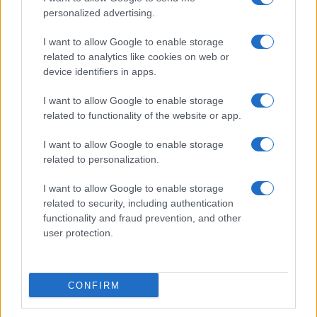
entro due mesi dalla presentazione. Necessario
personalized advertising.
prerequisito per ottenere una valutazione positiva
è la presenza, in quei piani, del contributo alla
I want to allow Google to enable storage
related to analytics like cookies on web or
transizione Verde e digitale”. E più in là: “La lotta
device identifiers in apps.
contro i cambiamenti climatici è convogliata nei
finanziamenti di Mff e Ngeu. Come principio
I want to allow Google to enable storage
related to functionality of the website or app.
generale, le spese sostenute dalla Ue saranno
consistenti con gli Accordi di Parigi”. Che, ricordo,
I want to allow Google to enable storage
sono quelli dai quali gli Stati Uniti si sono ritirati e
related to personalization.
nei quali la Cina non è mai entrata (salvo dire di sì
I want to allow Google to enable storage
purché non sia essa a pagare).
related to security, including authentication
functionality and fraud prevention, and other
user protection.
#COVID
#GOVERNO
#GREEN ECONOMY
#RECOVERY FUND
Pagina
CONFIRM
PAGINA
Precedente
SUCCESSIVA