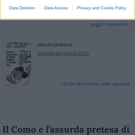
Data Deletion
Data Access
Privacy and Cookie Policy
25
Leggi i commenti
SEDUTE SATIRICHE
Vignetta del 04/08/2026
Vai all'archivio delle vignette
Il Como e l’assurda pretesa di