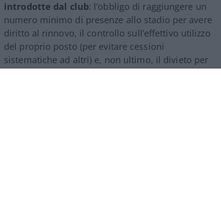
introdotte dal club
: l’obbligo di raggiungere un
numero minimo di presenze allo stadio per avere
diritto al rinnovo, il controllo sull’effettivo utilizzo
del proprio posto (per evitare cessioni
sistematiche ad altri) e, non ultimo, il divieto per
gli abbonati di indossare i colori della squadra
avversaria. Regole percepite da molti come troppo
invasive nei confronti di chi un titolo d’accesso lo
ha comunque pagato di tasca propria e che hanno
alimentato il sospetto (poi rivelatosi in parte
infondato) che il club potesse arrivare a ritirare
l’abbonamento nel corso della stessa stagione.