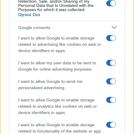
Retention, Sale, and/or Sharing of my
sinistra istituzionale, di avere salvato con la
Personal Data that Is Unrelated with the
Purposes for which it was collected.
respirazione bocca a bocca gli agonizzanti grillini.
Opted Out
Perché se saltava, come era giusto, Bonafede,
veniva giù tutto. Invece, per la vanità di un
Google consents
bischero, sia detto con vernacolare indulgenza,
I want to allow Google to enable storage
tutto resta uguale ed è banale la nostra
related to advertising like cookies on web or
device identifiers in apps.
disperazione scandita a colpi di dpcm per piccoli
decreti che non vengono. Una pistola ad acqua,
I want to allow my user data to be sent to
ma bastante a spegnere il rogo sotto la poltrona
Google for online advertising purposes.
del piccolo Churchill. Per il momento, domani è
I want to allow Google to send me
un altro giorno, si vedrà come e cosa sabotare.
personalized advertising.
I want to allow Google to enable storage
Ma che bella politica, degna di Houdini o della
related to analytics like cookies on web or
contorsionista del conte Mascetti, che un bel
device identifiers in apps.
giorno finì chiusa in una valigia, caricata su un
I want to allow Google to enable storage
furgone di passaggio e nessuno la vide più. Più
related to functionality of the website or app.