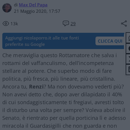
di
Max Del Papa
21 Maggio 2020, 17:57
13k
29
Aggiungi nicolaporro.it alle tue fonti
CLICCA QUI
preferite su Google
Che meraviglia questo Rottamatore che salva i
rottami del vaffanculismo, dell’incompetenza
stellare al potere. Che superbo modo di fare
politica, più fresca, più lineare, più cristallina.
Ancora tu,
Renzi
? Ma non dovevamo vederti più?
Non avevi detto che, dopo aver dilapidato il 40%
di cui sondaggisticamente ti fregiavi, avresti tolto
il disturbo una volta per sempre? Voleva abolire il
Senato, è rientrato per quella porticina lì e adesso
miracola il Guardasigilli che non guarda e non