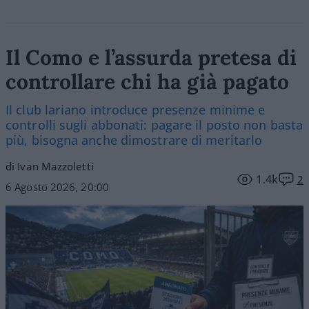
Il Como e l’assurda pretesa di
controllare chi ha già pagato
Il club lariano introduce presenze minime e
controlli sugli abbonati: pagare il posto non basta
più, bisogna anche dimostrare di meritarlo
di Ivan Mazzoletti
1.4k
2
6 Agosto 2026, 20:00