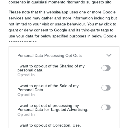
consenso in qualsiasi momento ritornando su questo sito
supercriminali sguinzagliati: c’è almeno un altro
Please note that this website/app uses one or more Google
paio di squallori pret a porter, quello della fiera
services and may gather and store information including but
delle toghe al
Csm
, dalle cui intercettazioni il Pd e
not limited to your visit or usage behaviour. You may click to
i suoi derivati escono introjanati fino alle
grant or deny consent to Google and its third-party tags to
orecchie, e le presunte manovre ai danni di
Di
use your data for below specified purposes in below Google
consent section.
Matteo
riferite da lui medesimo. Robaccia di cui
mortificarsi, se la mortificazione ormai non
Personal Data Processing Opt Outs
avesse la faccia di silicone.
I want to opt-out of the Sharing of my
personal data.
Opted In
In pochi anni il nostro Leopoldo II ha contraddetto
I want to opt-out of the Sale of my
Personal Data.
tutto e il contrario di tutto, è corresponsabile della
Opted In
sudditanza alla Ue scaricabarile, del vigoroso
I want to opt-out of processing my
afflusso di migranti (Emma Bonino dixit), di aver
Personal Data for Targeted Advertising.
Opted In
fatto le scarpe a quelli che dovevano star sereni,
di essersele fatte da solo, di avere sfibrato la
I want to opt-out of Collection, Use,