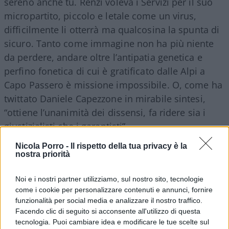
sereno anche tu. Renzi voleva i Servizi per il suo
micropartito, piccolo e letale come un virus,
difficilmente li otterrà ma qualcosina la spunta di
sicuro. Tanto come immagine non ha più niente
da perdere, andare oltre l’antipatia genetica e
perfino fonetica di cui è gratificato dalle Alpi a
Capo Passero è missione impossibile. O, come ha
twittato Daniele Capezzone in mirabile sintesi,
“ottiene l’unanimità dei dissensi, fa ridere sia i
giustizialisti che i garantisti”.
Nicola Porro -
Il rispetto della tua privacy è la
nostra priorità
Renzi, detto il Bomba e anche il Bullo, ricorda la
maschera della commedia dell’Arte, solo che qui
Noi e i nostri partner utilizziamo, sul nostro sito, tecnologie
le facce, per l’appunto, virano entrambe sulla
come i cookie per personalizzare contenuti e annunci, fornire
commedia: al 2%, detta le sue condizioni: dove
funzionalità per social media e analizzare il nostro traffico.
vuole andare? E nella sua ciambella di salvataggio
Facendo clic di seguito si acconsente all'utilizzo di questa
tecnologia. Puoi cambiare idea e modificare le tue scelte sul
non affoga solo la decenza nazionale dopo i 500