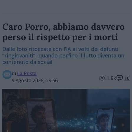
Caro Porro, abbiamo davvero
perso il rispetto per i morti
Dalle foto ritoccate con l’IA ai volti dei defunti
“ringiovaniti”: quando perfino il lutto diventa un
contenuto da social
di
La Posta
1.9k
10
9 Agosto 2026, 19:56