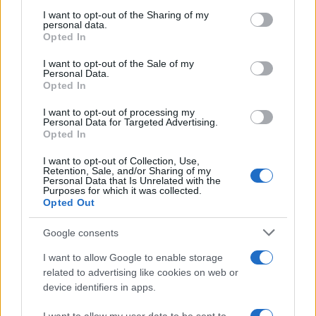
illecito di
40 milioni di euro
corrispondenti al
I want to opt-out of the Sharing of my
personal data.
50% della complessiva provvigione di 80 milioni di
Opted In
euro”. Gli ottanta milioni sarebbero stati ripartiti
I want to opt-out of the Sale of my
tra la “parte colombiana” e la “parte italiana”, il
Personal Data.
tutto attraverso il ricorso allo studio legale
Opted In
associato americano con sede a Miami Robert
I want to opt-out of processing my
Allen Law.
Personal Data for Targeted Advertising.
Opted In
I want to opt-out of Collection, Use,
La replica di D’Alema
Retention, Sale, and/or Sharing of my
Personal Data that Is Unrelated with the
Purposes for which it was collected.
Opted Out
“Il presidente D’ Alema ha fornito la massima
Google consents
collaborazione all’autorità giudiziaria. Siamo certi
che sarà dimostrata la più assoluta infondatezza
I want to allow Google to enable storage
related to advertising like cookies on web or
dell’ipotesi di reato a suo carico”, ha detto
device identifiers in apps.
l’avvocato
Gianluca Luongo
, legale dell’ex
premier. Come tranquilli si dicono anche gli