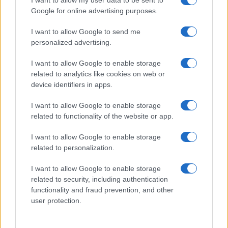
I want to allow my user data to be sent to
Google for online advertising purposes.
avvocati degli altri indagati.
I want to allow Google to send me
Per comprendere meglio la vicenda, qui sotto vi
personalized advertising.
proponiamo il servizio-inchiesta realizzato da
I want to allow Google to enable storage
Lodovica Bulian per
Quarta Repubblica
lo scorso
related to analytics like cookies on web or
marzo.
device identifiers in apps.
I want to allow Google to enable storage
Video
related to functionality of the website or app.
Player
I want to allow Google to enable storage
related to personalization.
I want to allow Google to enable storage
related to security, including authentication
functionality and fraud prevention, and other
user protection.
00:00
04:13