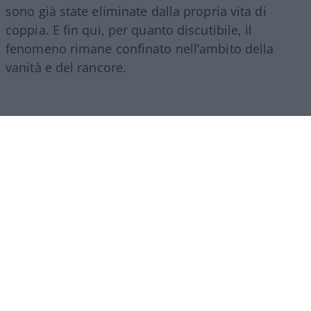
sono già state eliminate dalla propria vita di
coppia. E fin qui, per quanto discutibile, il
fenomeno rimane confinato nell’ambito della
vanità e del rancore.
Il vero
baratro
si raggiunge quando la richiesta di