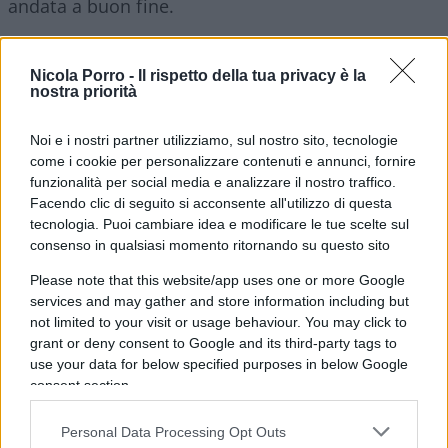
andata a buon fine.
Le indagini su D’Alema
Nicola Porro -
Il rispetto della tua privacy è la
nostra priorità
In sostanza, due consulenti della Colombia
sarebbero riusciti ad avere contatti con Massimo
Noi e i nostri partner utilizziamo, sul nostro sito, tecnologie
come i cookie per personalizzare contenuti e annunci, fornire
D’Alema il quale – scrivono nella ricostruzione i
funzionalità per social media e analizzare il nostro traffico.
pm – “per il curriculum di incarichi anche di rilievo
Facendo clic di seguito si acconsente all'utilizzo di questa
internazionale rivestiti nel tempo si poneva quale
tecnologia. Puoi cambiare idea e modificare le tue scelte sul
mediatore informale
nei rapporti con i vertici delle
consenso in qualsiasi momento ritornando su questo sito
società italiane, ossia
Alessandro Profumo
quale
Please note that this website/app uses one or more Google
amministratore delegato di Leonardo e
Giuseppe
services and may gather and store information including but
not limited to your visit or usage behaviour. You may click to
Giordo
quale direttore generale della divisione
grant or deny consent to Google and its third-party tags to
navi militari di
Fincantieri
“
. L’operazione, avrebbe
use your data for below specified purposes in below Google
permesso alle autorità colombiane di concludere
consent section.
accordi per oltre 4 miliardi di euro e
Personal Data Processing Opt Outs
promettevano “ad altre persone il corrispettivo