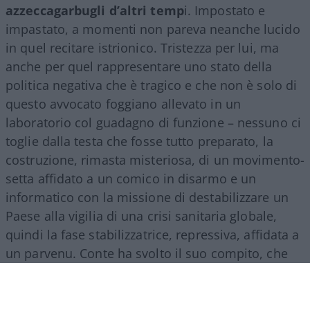
azzeccagarbugli d’altri temp
i. Impostato e
impastato, a momenti non pareva neanche lucido
in quel recitare istrionico. Tristezza per lui, ma
anche per quel rappresentare uno stato della
politica negativa che è tragico e che non è solo di
questo avvocato foggiano allevato in un
laboratorio col guadagno di funzione – nessuno ci
toglie dalla testa che fosse tutto preparato, la
costruzione, rimasta misteriosa, di un movimento-
setta affidato a un comico in disarmo e un
informatico con la missione di destabilizzare un
Paese alla vigilia di una crisi sanitaria globale,
quindi la fase stabilizzatrice, repressiva, affidata a
un parvenu. Conte ha svolto il suo compito, che
era quello dell’esecutore: di ordini interni, dal
Colle, e lontani, cinesi.
Ha guidato due governi
di segno opposto in continuità di un regime