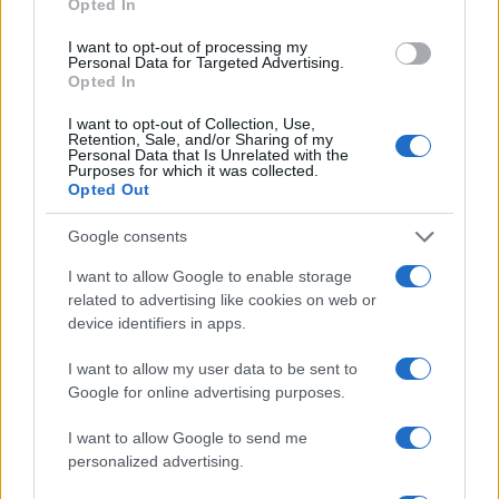
avere paura fino all’ultimo giorno della vostra
Opted In
misera esistenza. Ridi finché puoi. Poi non riderai
I want to opt-out of processing my
Personal Data for Targeted Advertising.
più. Abbi paura fino alla fine dei tuoi giorni.
Opted In
Perché noi vi troveremo tutti e capirete finalmente
I want to opt-out of Collection, Use,
la lezioni di Dostowvskj: dei delitti e delle pene”.
Retention, Sale, and/or Sharing of my
Personal Data that Is Unrelated with the
Purposes for which it was collected.
Opted Out
Fin qui la cronaca. Che abbiamo riportato
Google consents
correttamente per evitare fraintendimenti. C’è
I want to allow Google to enable storage
spazio però per una riflessione, seppure breve. Va
related to advertising like cookies on web or
bene schierarsi con gli ucraini. Va bene ritenere
device identifiers in apps.
l’invasione russa una violazione del diritto
I want to allow my user data to be sent to
internazionale. Va bene denunciare gli eventuali
Google for online advertising purposes.
crimini di guerra
commessi. Tutto giusto. E
doveroso. Però da qui a passare alle minacce
I want to allow Google to send me
personalized advertising.
contro un giornalista russo ce ne passa. Non sta a
noi difendere Bobrovsky
,
non sia mai. Non ci