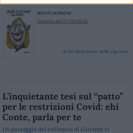
SEDUTE SATIRICHE
Vignetta del 07/08/2026
Vai all'archivio delle vignette
L’inquietante tesi sul “patto”
per le restrizioni Covid: ehi
Conte, parla per te
Un passaggio del soliloquio di Giuseppi in