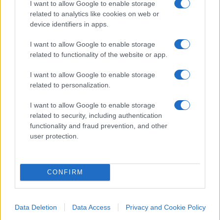
I want to allow Google to enable storage
interessa nemmeno e le sue posizioni sono
related to analytics like cookies on web or
device identifiers in apps.
assolutamente criticabili. Però provate a
immaginare cosa sarebbe successo se un simile
I want to allow Google to enable storage
invito a “ridere adesso che poi non ridi più” fosse
related to functionality of the website or app.
stato fatto a parti inverse. Cosa sarebbe successo?
I want to allow Google to enable storage
Il finimondo, giustamente. In questo caso, invece,
related to personalization.
silenzio. O quasi. Si può affermare che “vi
troveremo tutti” non è esattamente la frase che
I want to allow Google to enable storage
related to security, including authentication
vorremmo ascoltare in diretta tv, oppure
functionality and fraud prevention, and other
rischiamo di passare per putinisti?
user protection.
#UCRAINA
CONFIRM
80
Leggi i commenti
Data Deletion
Data Access
Privacy and Cookie Policy