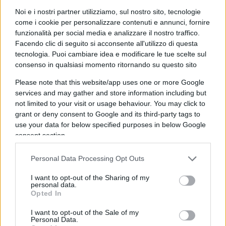
una sorta di fake news (“Sono dei corpi vivi”, “nello
Noi e i nostri partner utilizziamo, sul nostro sito, tecnologie
come i cookie per personalizzare contenuti e annunci, fornire
specchietto retrovisore una persona si alza” e
funzionalità per social media e analizzare il nostro traffico.
amenità simili). “Io ho assistito ad una cosa
Facendo clic di seguito si acconsente all'utilizzo di questa
disgustosa – s’indigna Maistrouk – io non so se
tecnologia. Puoi cambiare idea e modificare le tue scelte sul
quando si parla di Shoah si chiama a parlare i
consenso in qualsiasi momento ritornando su questo sito
negazionisti, ma noi abbiamo assistito a qualcosa
Please note that this website/app uses one or more Google
di simile”. Il riferimento è, ovviamente, alle
services and may gather and store information including but
not limited to your visit or usage behaviour. You may click to
posizioni filo-Cremlino tenute da Bobrovsky,
grant or deny consent to Google and its third-party tags to
accusato di bersi tutta la propaganda di Putin. Il
use your data for below specified purposes in below Google
collega risponde, sostenendo di “non negare
consent section.
assolutamente l’olocausto”. E a quel punto il
Personal Data Processing Opt Outs
report ucraino inizia a parlare un russo, degli
“insulti” secondo Bobrovsky
,
per poi passare alle
I want to opt-out of the Sharing of my
personal data.
minacce vere e proprie
. “Per tutti coloro che
Opted In
sono i mandanti, per tutti i propagandisti e gli
I want to opt-out of the Sale of my
esecutori dei crimini contro i civili ucraini, dovete
Personal Data.