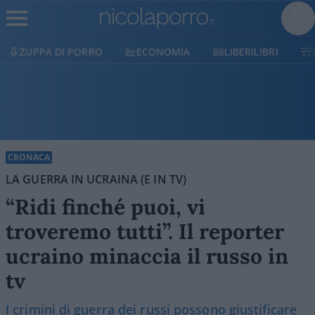
ECONOMIA
LIBERILIBRI
SHOP
SOSTIENICI
CRONACA
LA GUERRA IN UCRAINA (E IN TV)
“Ridi finché puoi, vi
troveremo tutti”. Il reporter
ucraino minaccia il russo in
tv
I crimini di guerra dei russi possono giustificare