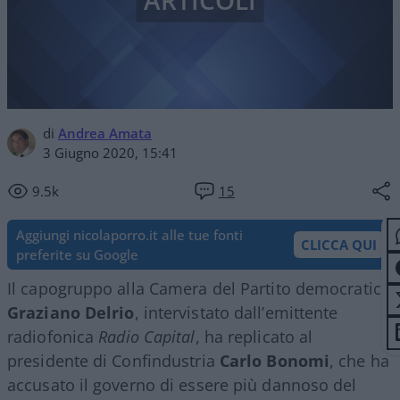
ARTICOLI
di
Andrea Amata
3 Giugno 2020, 15:41
9.5k
15
Aggiungi nicolaporro.it alle tue fonti
CLICCA QUI
preferite su Google
Il capogruppo alla Camera del Partito democratico
Graziano Delrio
, intervistato dall’emittente
radiofonica
Radio Capital
, ha replicato al
presidente di Confindustria
Carlo Bonomi
, che ha
accusato il governo di essere più dannoso del