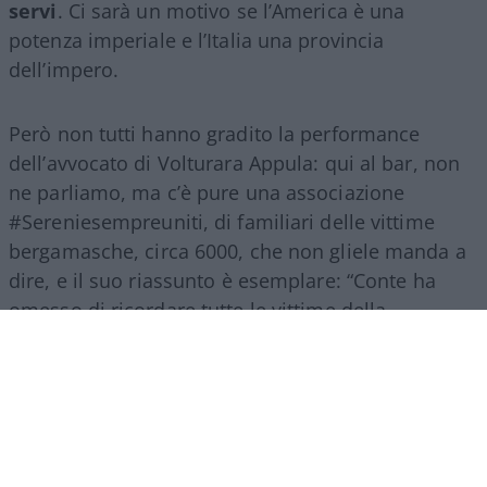
servi
. Ci sarà un motivo se l’America è una
potenza imperiale e l’Italia una provincia
dell’impero.
Però non tutti hanno gradito la performance
dell’avvocato di Volturara Appula: qui al bar, non
ne parliamo, ma c’è pure una associazione
#Sereniesempreuniti, di familiari delle vittime
bergamasche, circa 6000, che non gliele manda a
dire, e il suo riassunto è esemplare: “Conte ha
omesso di ricordare tutte le vittime della
pandemia, vite spezzate che hanno pagato il
prezzo più alto di
una gestione ritenuta
inadeguata dell’emergenza
. Nel corso
dell’audizione ha fatto solo un fugace riferimento
al dolore dei familiari delle vittime, con i quali non
si è mai confrontato direttamente. Ma,