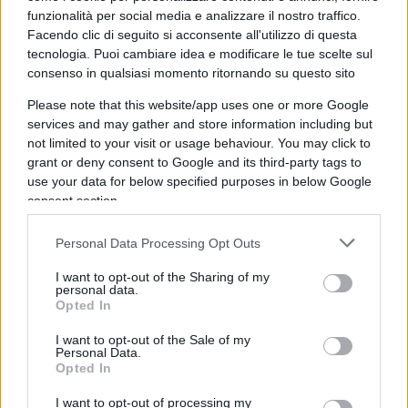
coesione sociale
con i ritardi accumulati nel dare
funzionalità per social media e analizzare il nostro traffico.
risposte concrete ai cittadini.
Facendo clic di seguito si acconsente all'utilizzo di questa
tecnologia. Puoi cambiare idea e modificare le tue scelte sul
consenso in qualsiasi momento ritornando su questo sito
La dichiarazione stizzosa di Delrio che eguaglia
Please note that this website/app uses one or more Google
l’impresa all’evasione in una equazione arbitraria,
services and may gather and store information including but
dettata dall’anti-imprenditorialità ideologica che
not limited to your visit or usage behaviour. You may click to
dimora nel rudere decrepito della sinistra, va
grant or deny consent to Google and its third-party tags to
use your data for below specified purposes in below Google
respinta, rilanciando, semmai, le
gravi omissioni
consent section.
dello Stato nei pagamenti ai fornitori privati
. Il
primo evasore è la pubblica amministrazione che
Personal Data Processing Opt Outs
non onora i debiti con i privati, che sono costretti
I want to opt-out of the Sharing of my
a dichiarare fallimento od obbligati ad evadere le
personal data.
Opted In
tasse a causa dell’impossibilità ad incassare i
crediti con il soggetto pubblico per le prestazioni
I want to opt-out of the Sale of my
Personal Data.
erogate. Le imprese sopportano una fiscalità
Opted In
vessatoria che spreme le attività economiche
I want to opt-out of processing my