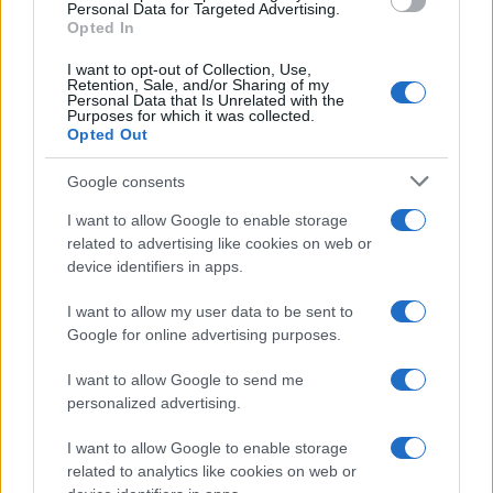
sotto il torchio tributario e non possono, persino,
Personal Data for Targeted Advertising.
subire la diffamante imputazione di infedeltà agli
Opted In
obblighi fiscali ed essere equiparati al «cancro»
I want to opt-out of Collection, Use,
Retention, Sale, and/or Sharing of my
che ammorba il Paese. Delrio è l’infausto fautore
Personal Data that Is Unrelated with the
Purposes for which it was collected.
della legge sul riordino delle province finalizzata a
Opted Out
tagliare la spesa pubblica con il risultato opposto
di averla incrementata, tagliando, invece, la
Google consents
democrazia essendo la rappresentanza
I want to allow Google to enable storage
provinciale non più eletta dai cittadini. Una
related to advertising like cookies on web or
riforma censurata come irragionevole dalla Corte
device identifiers in apps.
dei Conti e dal Congresso dei poteri locali e
I want to allow my user data to be sent to
regionali del Consiglio d’Europa.
Google for online advertising purposes.
I want to allow Google to send me
#CONFINDUSTRIA
#DEL RIO
#ORLANDO
#PD
personalized advertising.
Pagina
PAGINA
I want to allow Google to enable storage
Precedente
SUCCESSIVA
related to analytics like cookies on web or