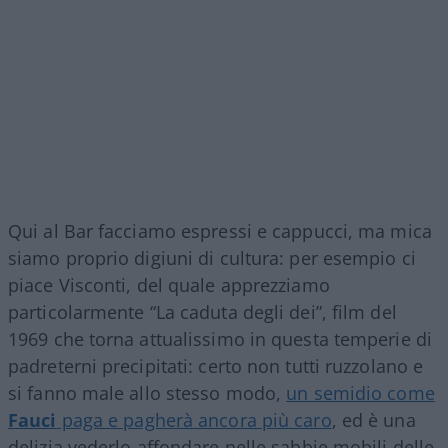
Qui al Bar facciamo espressi e cappucci, ma mica
siamo proprio digiuni di cultura: per esempio ci
piace Visconti, del quale apprezziamo
particolarmente “La caduta degli dei”, film del
1969 che torna attualissimo in questa temperie di
padreterni precipitati: certo non tutti ruzzolano e
si fanno male allo stesso modo,
un semidio come
Fauci
paga e pagherà ancora più caro
, ed è una
delizia vederlo affondare nelle sabbie mobili delle