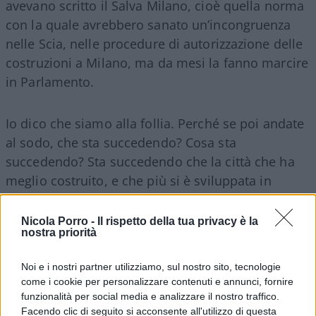
avevano scritto il Salva Milano, cioè quella norma
con la quale avrebbero sanato un’incongruenza
nelle Scia, nelle procedure di autorizzazione delle
costruzioni a Milano, ma da mesi la fanno marcire
in Parlamento.
Io dico che siamo alla follia. Perché se poi andate
al sodo, che sta succedendo? Cosa sta
succedendo? Sta succedendo che la città che ha
meglio costruito, e che più si è sviluppata in
maniera immobiliare e coerente, è Milano. E basta
farsi un giro. Ma di che stiamo parlando?
Nicola Porro -
Il rispetto della tua privacy è la
nostra priorità
Noi e i nostri partner utilizziamo, sul nostro sito, tecnologie
Arrestano un ex dirigente e
Sala frigna
? Davvero
come i cookie per personalizzare contenuti e annunci, fornire
funzionalità per social media e analizzare il nostro traffico.
adesso non difendi più il Salva Milano? Spiegami:
Facendo clic di seguito si acconsente all'utilizzo di questa