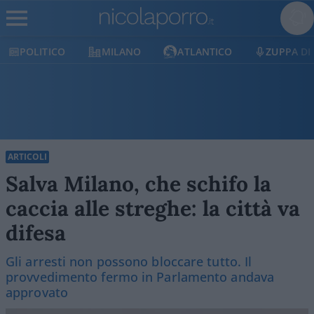
POLITICO
MILANO
ATLANTICO
ZUPPA DI
ARTICOLI
Salva Milano, che schifo la
caccia alle streghe: la città va
difesa
Gli arresti non possono bloccare tutto. Il
provvedimento fermo in Parlamento andava
approvato