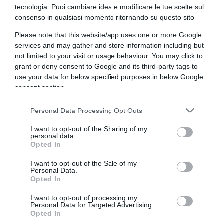
se fino a ieri era buona nei contenuti, perché
tecnologia. Puoi cambiare idea e modificare le tue scelte sul
adesso improvvisamente, siccome arrestano
consenso in qualsiasi momento ritornando su questo sito
questo ex dirigente, non è più buona?
Please note that this website/app uses one or more Google
services and may gather and store information including but
not limited to your visit or usage behaviour. You may click to
Ma ragazzi qui siamo alla follia totale e all’idea
grant or deny consent to Google and its third-party tags to
manipulitesca
in cui i magistrati non si toccano
use your data for below specified purposes in below Google
perché sennò ti arrestano.
consent section.
Personal Data Processing Opt Outs
dalla Zuppa di Porro
I want to opt-out of the Sharing of my
personal data.
Opted In
Video
I want to opt-out of the Sale of my
Player
Personal Data.
Opted In
I want to opt-out of processing my
Personal Data for Targeted Advertising.
Opted In