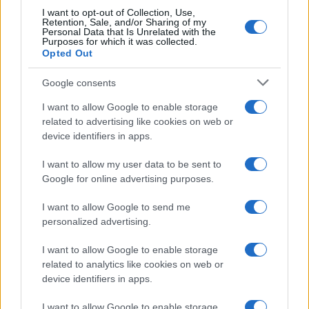
I want to opt-out of Collection, Use,
Retention, Sale, and/or Sharing of my
Personal Data that Is Unrelated with the
Purposes for which it was collected.
Opted Out
00:00
03:18
Google consents
I want to allow Google to enable storage
related to advertising like cookies on web or
device identifiers in apps.
Nicolaporro.it è anche su Whatsapp. È sufficiente
I want to allow my user data to be sent to
cliccare qui
per iscriversi al canale ed essere sempre
Google for online advertising purposes.
aggiornati (gratis).
I want to allow Google to send me
personalized advertising.
#BEPPE SALA
#MILANO
#SALVA MILANO
I want to allow Google to enable storage
related to analytics like cookies on web or
15
device identifiers in apps.
Leggi i commenti
I want to allow Google to enable storage