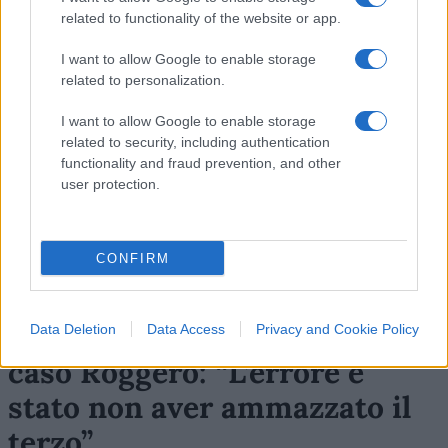
related to functionality of the website or app.
SEDUTE SATIRICHE
I want to allow Google to enable storage
related to personalization.
Vignetta del 07/08/2026
I want to allow Google to enable storage
related to security, including authentication
functionality and fraud prevention, and other
user protection.
Vai all'archivio delle vignette
CONFIRM
L’ex bomber a gamba tesa sul
Data Deletion
Data Access
Privacy and Cookie Policy
caso Roggero: “L’errore è
stato non aver ammazzato il
terzo”