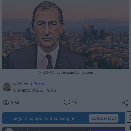
© rabbit75_cav tramite Canva.com
di
Nicola Porro
6 Marzo 2025, 19:45
5.5k
15
Segui nicolaporro.it su Google
CLICCA QUI