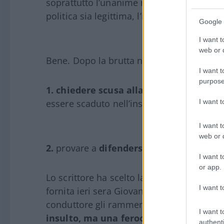
soprattutto l’unanime indignazione di chi, 
politica sia legittima, l’insulto invece no.
Google 
I want t
web or d
Bene. Dopo la brutta notizia giudiziaria, 
I want t
purpose
1.
chiedere scusa alla Meloni e a Salvin
I want 
essere scaduto nell’insulto;
I want t
web or d
2.
provare a
difendersi
strenuamente.
I want t
or app.
Lo scrittore ha scelto la seconda via, arr
I want t
fornita ieri sera Giovanni Floris
durante l
conduttore gli rammenda il volgare insulto
I want t
insulto, ma una feroce critica politica
.
authenti