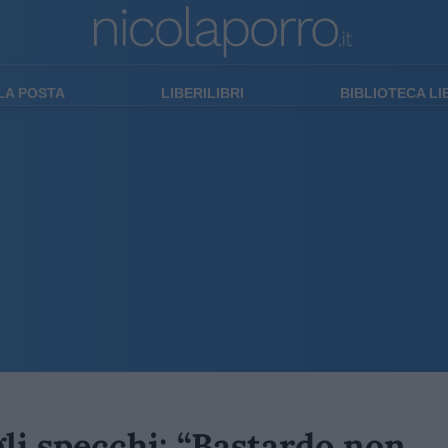
LA POSTA
LIBERILIBRI
BIBLIOTECA L
li specchi: “Bastardo non