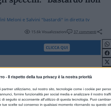
inì Meloni e Salvini "bastardi" in diretta tv
15.6k
Visualizzazioni
37
commenti
CLICCA QUI
rro -
Il rispetto della tua privacy è la nostra priorità
ri partner utilizziamo, sul nostro sito, tecnologie come i cookie per pers
annunci, fornire funzionalità per social media e analizzare il nostro traff
 di seguito si acconsente all'utilizzo di questa tecnologia. Puoi cambiar
e tue scelte sul consenso in qualsiasi momento ritornando su questo si