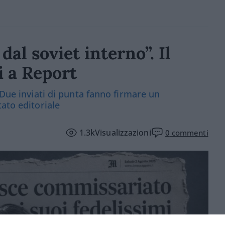
al soviet interno”. Il
i a Report
 Due inviati di punta fanno firmare un
ato editoriale
1.3k
Visualizzazioni
0
commenti