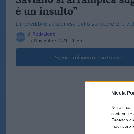
è un insulto”
L'incredibile autodifesa dello scrittore che def
di
Redazione
17 Novembre 2021, 20:36
Segui nicolaporro.it su Google
Nicola Po
Noi e i nost
contenuti e 
Facendo clic
modificare l