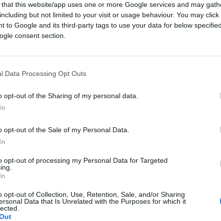
 that this website/app uses one or more Google services and may gath
including but not limited to your visit or usage behaviour. You may click 
 to Google and its third-party tags to use your data for below specifi
ogle consent section.
l Data Processing Opt Outs
o opt-out of the Sharing of my personal data.
Quindi mettetevi comodi per seguire
In
po
il rinvio a giudizio per diffamazione ai
to Saviano
usò la parola “
bastardo
”
o opt-out of the Sale of my Personal Data.
In
lvini durante un’intervista a Piazzapulita.
lla mente tutto il ciarpame detto sulle Ong:
to opt-out of processing my Personal Data for Targeted
ing.
 da dire bastardi.
A Meloni, a Salvini,
In
ato possibile, tutto questo dolore
o opt-out of Collection, Use, Retention, Sale, and/or Sharing
inione politica ma non sull’emergenza”.
ersonal Data that Is Unrelated with the Purposes for which it
lected.
ma una querela e poi un processo. Ma
Out