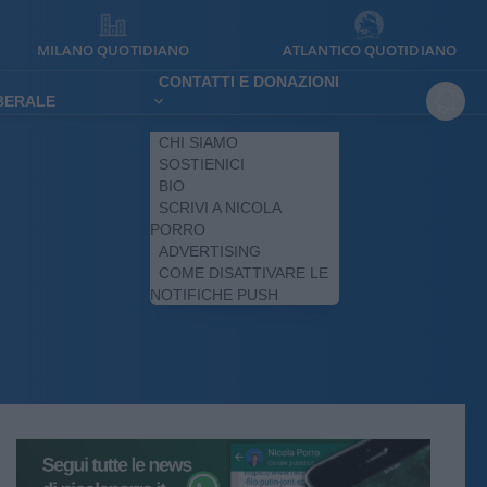
MILANO QUOTIDIANO
ATLANTICO QUOTIDIANO
CONTATTI E DONAZIONI
IBERALE
CHI SIAMO
SOSTIENICI
BIO
SCRIVI A NICOLA
PORRO
ADVERTISING
COME DISATTIVARE LE
NOTIFICHE PUSH