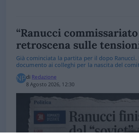
“Ranucci commissariato d
retroscena sulle tension
Già cominciata la partita per il dopo Ranucci.
documento ai colleghi per la nascita del comit
di
Redazione
8 Agosto 2026, 12:30