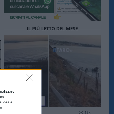
IL PIÙ LETTO DEL MESE
onalizzare
ico.
e idea e
to
ESTERI
15k