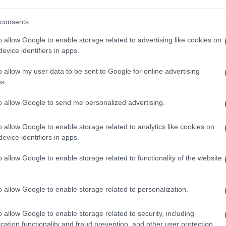
non siamo in tanti, ritiene che la critica
consents
o allow Google to enable storage related to advertising like cookies on
evice identifiers in apps.
il nostro Saviano aveva due strade davanti:
o allow my user data to be sent to Google for online advertising
s.
i
per essersi fatto prendere dalla foga e
to allow Google to send me personalized advertising.
o allow Google to enable storage related to analytics like cookies on
evice identifiers in apps.
o allow Google to enable storage related to functionality of the website
ampicandosi sugli specchi. L’occasione l’ha
o allow Google to enable storage related to personalization.
a trasmissione
Di Martedì
su La7. Quando il
, lui risponde così: “
Non lo ritengo un
o allow Google to enable storage related to security, including
 Il mio impeto, che è nato certamente da
cation functionality and fraud prevention, and other user protection.