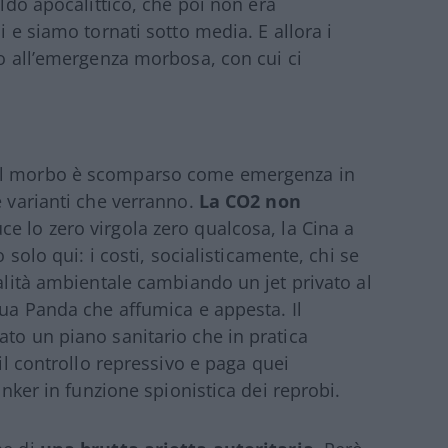
aldo apocalittico, che poi non era
i e siamo tornati sotto media. E allora i
no all’emergenza morbosa, con cui ci
l morbo è scomparso come emergenza in
e varianti che verranno.
La CO2 non
duce lo zero virgola zero qualcosa, la Cina a
o solo qui: i costi, socialisticamente, chi se
ralità ambientale cambiando un jet privato al
tua Panda che affumica e appesta. Il
ato un piano sanitario che in pratica
 il controllo repressivo e paga quei
bunker in funzione spionistica dei reprobi.