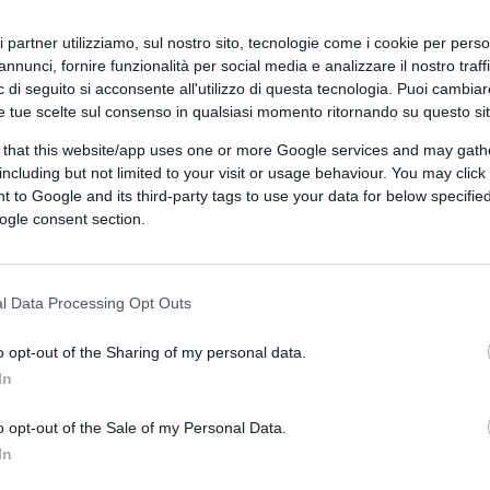
zione dover constatare l’abbassamento della
ri partner utilizziamo, sul nostro sito, tecnologie come i cookie per pers
insostenibile concentrazione atomica dove
annunci, fornire funzionalità per social media e analizzare il nostro traff
m su Barbie, oltre ai soliti numeri di soccorso,
 di seguito si acconsente all'utilizzo di questa tecnologia. Puoi cambiar
e tue scelte sul consenso in qualsiasi momento ritornando su questo si
 ancora all’emergenza ma si salvi chi può.
 that this website/app uses one or more Google services and may gath
including but not limited to your visit or usage behaviour. You may click 
 to Google and its third-party tags to use your data for below specifi
e viè l’ansia. Una roba tra il
Der letzte Akt
di
ogle consent section.
: l’occhio di Eugenia, la carrozzina climatica
ico, ragioniere, vuole dire qualcosa lei? Sì:
di applausi! Roba che se la legge Pichetto si
l Data Processing Opt Outs
è tracciata in cauda: “Non sarà un decreto a
o opt-out of the Sharing of my personal data.
. Almeno per il momento”. Giusto,
In
 Speranza, del Pd malasanitario. Niente,
alfascismo mussoliniano, tutto nello Stato,
o opt-out of the Sale of my Personal Data.
tato, compreso il morbo, il clima.
In