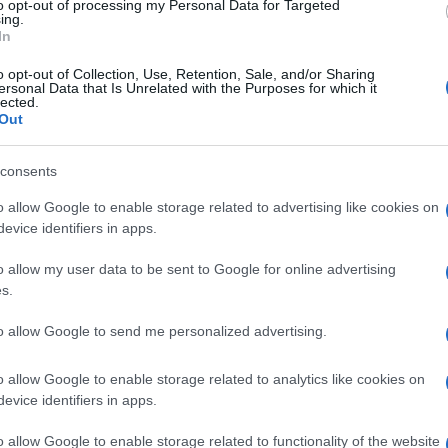
to opt-out of processing my Personal Data for Targeted
ing.
e ancora in vigore!”, e ci vedi Eugenia che si
In
n un coltello da pesce.
La nostra Barbie girl
insanguinata del dolore eterno
o opt-out of Collection, Use, Retention, Sale, and/or Sharing
ersonal Data that Is Unrelated with the Purposes for which it
. E allora? E quindi? Chiudiamo tutti siccome
lected.
Out
rizzonte? Facciamo una fiaccolata contro
 vuol significare contro la Meloni, perché
consents
a sfondo militante dietro il velo della
o allow Google to enable storage related to advertising like cookies on
omune? Ci affidiamo al senso della misura di
evice identifiers in apps.
 Bonelli? Nominiamo
Patrick Zaki, cervello in
abile all’ISS mentre all’Aifa mettiamo
o allow my user data to be sent to Google for online advertising
s.
to allow Google to send me personalized advertising.
he ancora resisteva
, in modo demente,
o allow Google to enable storage related to analytics like cookies on
evice identifiers in apps.
eno che del buon senso; dove in certe
erine negli ospedali. Dove pure certi
o allow Google to enable storage related to functionality of the website