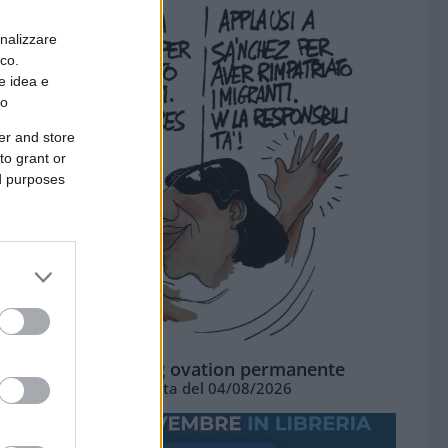
onalizzare
ico.
e idea e
to
er and store
to grant or
ed purposes
La standing ovation permanente
Vignetta del 04/08/2026