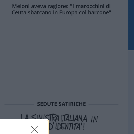
Meloni aveva ragione: "I marocchini di
Ceuta sbarcano in Europa col barcone"
SEDUTE SATIRICHE