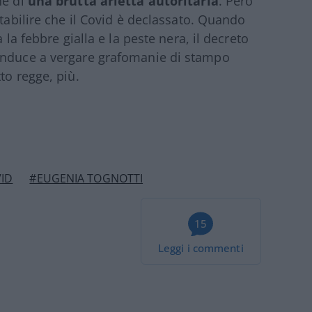
ne di
una brutta arietta autoritaria
. Però
stabilire che il Covid è declassato. Quando
 la febbre gialla e la peste nera, il decreto
 induce a vergare grafomanie di stampo
to regge, più.
ID
#EUGENIA TOGNOTTI
15
Leggi i commenti