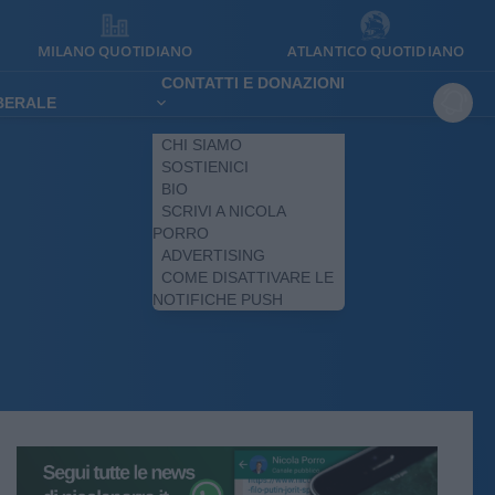
MILANO QUOTIDIANO
ATLANTICO QUOTIDIANO
CONTATTI E DONAZIONI
IBERALE
CHI SIAMO
SOSTIENICI
BIO
SCRIVI A NICOLA
PORRO
ADVERTISING
COME DISATTIVARE LE
NOTIFICHE PUSH