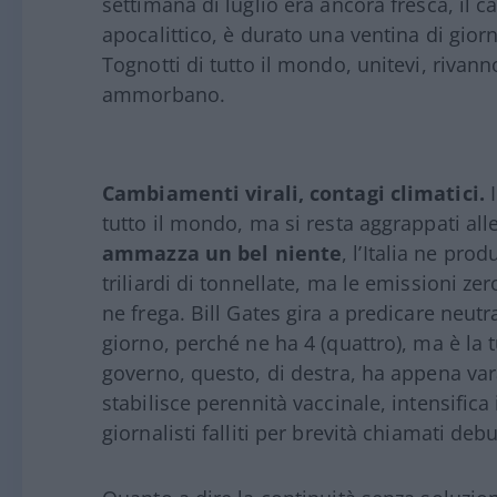
settimana di luglio era ancora fresca, il c
apocalittico, è durato una ventina di giorn
Tognotti di tutto il mondo, unitevi, rivan
ammorbano.
Cambiamenti virali, contagi climatici.
I
tutto il mondo, ma si resta aggrappati all
ammazza un bel niente
, l’Italia ne pro
triliardi di tonnellate, ma le emissioni zer
ne frega. Bill Gates gira a predicare neut
giorno, perché ne ha 4 (quattro), ma è la 
governo, questo, di destra, ha appena var
stabilisce perennità vaccinale, intensifica
giornalisti falliti per brevità chiamati de