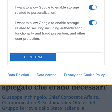
Vignetta del 07/08/2026
I want to allow Google to enable storage
related to personalization.
I want to allow Google to enable storage
related to security, including authentication
Vai all'archivio delle vignette
functionality and fraud prevention, and other
user protection.
CONFIRM
“I lavori sulle ferrovie a
Data Deletion
Data Access
Privacy and Cookie Policy
Firenze? Così abbiamo
spiegato che erano necessari”
Giuseppe Inchingolo, Chief Corporate Affairs,
Communication & Sustainability Officer del
Gruppo Ferrovie dello Stato Italiane, a