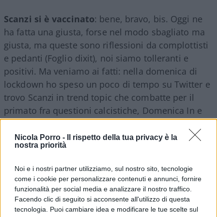
Scanzi si è vaccinato
: bene, bravo, bis. Oggi ne
ha fatta una giusta, forse nel modo sbagliato ma
giusta, ma queste sono riflessioni da complottisti
e pedanti (Foglio dixit), noi siamo tolleranti e
positivi. Ma veniamo ai fatti: nella domenica di
lockdown ho speso un poco di tempo su Twitter e
trovo Scanzi in trend topic che combatte per il
primato fra questioni calcistiche, Domenica In e
Matilda De Angelis, mi incuriosisco e vado a
guardare.
Nicola Porro -
Il rispetto della tua privacy è la
nostra priorità
Una volta si diceva “bene o male purché se ne
Noi e i nostri partner utilizziamo, sul nostro sito, tecnologie
parli”, forse questo precetto è stato preso un poco
come i cookie per personalizzare contenuti e annunci, fornire
funzionalità per social media e analizzare il nostro traffico.
troppo alla lettera, se ne parla eccome se se ne
Facendo clic di seguito si acconsente all'utilizzo di questa
parla con una sequela di insulti e perculamenti da
tecnologia. Puoi cambiare idea e modificare le tue scelte sul