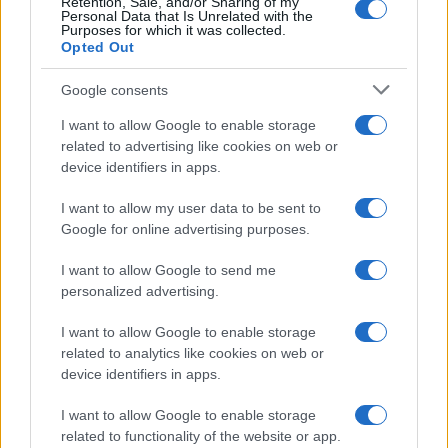
Retention, Sale, and/or Sharing of my
Personal Data that Is Unrelated with the
le mani quando va a trovare i genitori; usi la
Purposes for which it was collected.
Opted Out
mascherina anche ora dopo la vaccinazione;
cambi sarto; ma sopra ogni cosa si risparmi la
Google consents
fatica di scrivere libri inutili sui cazzari e i
I want to allow Google to enable storage
chiacchieroni, Il suo esempio è sufficiente.
related to advertising like cookies on web or
device identifiers in apps.
I want to allow my user data to be sent to
Antonio De Filippi, 22 marzo 2021
Google for online advertising purposes.
I want to allow Google to send me
#ANDREA SCANZI
#VACCINO
personalized advertising.
I want to allow Google to enable storage
51
related to analytics like cookies on web or
Leggi i commenti
device identifiers in apps.
I want to allow Google to enable storage
related to functionality of the website or app.
SEDUTE SATIRICHE