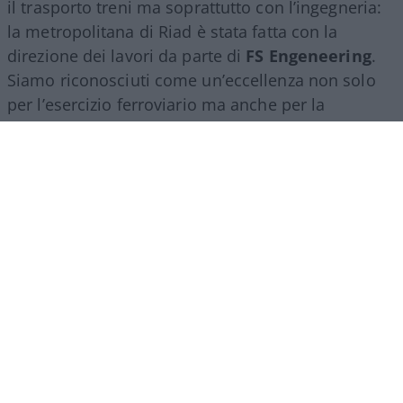
il trasporto treni ma soprattutto con l’ingegneria:
la metropolitana di Riad è stata fatta con la
direzione dei lavori da parte di
FS Engeneering
.
Siamo riconosciuti come un’eccellenza non solo
per l’esercizio ferroviario ma anche per la
realizzazione e progettazione dei lavori in questo
ambito”.
Marco Leardi, 7 agosto 2026
Più lodi al Sud che al Nord (e
relativi bonus). La maturità
ormai è una barzelletta
Il sistema non premia il merito ma la latitudine in