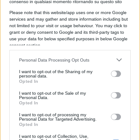
record. Ma come per una volta che ne fa una
consenso in qualsiasi momento ritornando su questo sito
giusta lo massacrate?
Please note that this website/app uses one or more Google
services and may gather and store information including but
not limited to your visit or usage behaviour. You may click to
grant or deny consent to Google and its third-party tags to
Mi spiacerebbe se
Scanzi
fosse considerato un
use your data for below specified purposes in below Google
fesso, inattendibile, spregiudicato, superficiale,
consent section.
puerile, inutile personaggio (riporto e sintetizzo da
Personal Data Processing Opt Outs
Twitter), solo per aver preso una decisione a
quanto pare necessaria per un figlio unico che si
I want to opt-out of the Sharing of my
personal data.
occupa amorevolmente degli anziani genitori.
Opted In
I want to opt-out of the Sale of my
Del resto è comprensibile la premura di evitare il
Personal Data.
Opted In
dolore che prendersi “un semplice raffreddore
(Scanzi dixit)” avrebbe potuto arrecare ai due
I want to opt-out of processing my
Personal Data for Targeted Advertising.
anziani e giustamente preoccupati signori. Ma ora
Opted In
che ha imboccato la strada giusta, potremmo
I want to opt-out of Collection, Use,
consigliare molte altre cose utili nell’ordine: si lavi