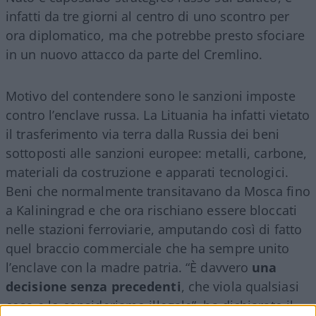
infatti da tre giorni al centro di uno scontro per
ora diplomatico, ma che potrebbe presto sfociare
in un nuovo attacco da parte del Cremlino.
Motivo del contendere sono le sanzioni imposte
contro l’enclave russa. La Lituania ha infatti vietato
il trasferimento via terra dalla Russia dei beni
sottoposti alle sanzioni europee: metalli, carbone,
materiali da costruzione e apparati tecnologici.
Beni che normalmente transitavano da Mosca fino
a Kaliningrad e che ora rischiano essere bloccati
nelle stazioni ferroviarie, amputando così di fatto
quel braccio commerciale che ha sempre unito
l’enclave con la madre patria. “È davvero
una
decisione senza precedenti
, che viola qualsiasi
cosa e lo consideriamo illegale”, ha dichiarato il