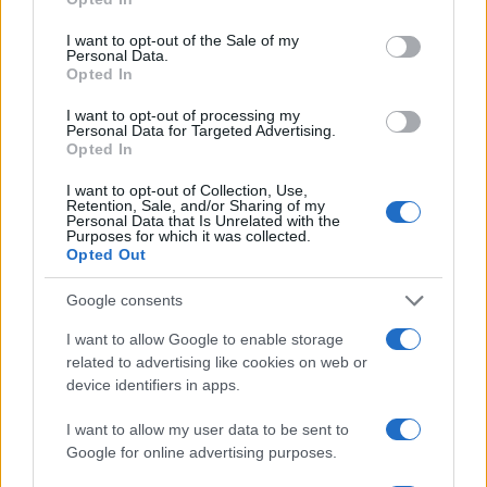
della guerra non sembrano ancora aprirsi spiragli
di pace. Non in Ucraina, dove si continua a
I want to opt-out of the Sale of my
Personal Data.
combattere. E neppure nei rapporti tra Europa e
Opted In
Nato con la Russia, dove il dialogo è ormai ai
I want to opt-out of processing my
minimi storici.
Il “caso Kalinigrad” rischia di
Personal Data for Targeted Advertising.
peggiorare la situazione
: Mosca, infatti, si dice
Opted In
pronta a “reagire” qualora non venisse ripristinato
I want to opt-out of Collection, Use,
Retention, Sale, and/or Sharing of my
il transito delle merci.
Personal Data that Is Unrelated with the
Purposes for which it was collected.
Opted Out
L’Unione Europea intanto getta acqua sul fuoco. O
almeno ci prova. “Non si può paragonare la
Google consents
situazione di
Kaliningrad
con la situazione in
I want to allow Google to enable storage
Ucraina rispetto alla guerra – ha dichiarato Jospeh
related to advertising like cookies on web or
device identifiers in apps.
Borrel, Alto rappresentante dell’Ue per la Politica
estera – Il resto del mondo non sarà influenzato
I want to allow my user data to be sent to
da ciò che sta accadendo lì, ma lo è da ciò che sta
Google for online advertising purposes.
accadendo in Ucraina”. La storia però ci insegna