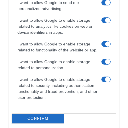
I want to allow Google to send me
che non si può dar nulla per scontato. Quella
personalized advertising.
striscia di terra potrebbe diventare la miccia di un
secondo scontro militare. Anche questo alle porte
I want to allow Google to enable storage
related to analytics like cookies on web or
dell’Europa.
device identifiers in apps.
I want to allow Google to enable storage
#KALININGRAD
#LITUANIA
#RUSSIA
related to functionality of the website or app.
#UCRAINA
I want to allow Google to enable storage
related to personalization.
58
Leggi i commenti
I want to allow Google to enable storage
related to security, including authentication
functionality and fraud prevention, and other
user protection.
SEDUTE SATIRICHE
Vignetta del 07/08/2026
CONFIRM