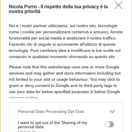
portavoce del Cremlino, Dmitry Pskov. “La
Nicola Porro -
Il rispetto della tua privacy è la
Federazione Russa – ha aggiunto il ministro degli
nostra priorità
Esteri Lavrov – si riserva il diritto di agire per
Noi e i nostri partner utilizziamo, sul nostro sito, tecnologie
proteggere i propri interessi se la Lituania non
come i cookie per personalizzare contenuti e annunci, fornire
riprenderà a consentire il transito delle merci a
funzionalità per social media e analizzare il nostro traffico.
Kaliningrad nel prossimo futuro”. Dal canto suo,
Facendo clic di seguito si acconsente all'utilizzo di questa
Vilnius getta la patata bollente nella mani di
tecnologia. Puoi cambiare idea e modificare le tue scelte sul
consenso in qualsiasi momento ritornando su questo sito
Bruzelles. “Il blocco di Kaliningrad non è un’azione
della Lituania – ha ribattuto il Ministro lituano,
Please note that this website/app uses one or more Google
services and may gather and store information including but
Gabrielius Landsbergis – si tratta delle sanzioni Ue
not limited to your visit or usage behaviour. You may click to
che sono entrate in vigore. Tutto viene fatto con le
grant or deny consent to Google and its third-party tags to
consultazioni e secondo le linee guida della
use your data for below specified purposes in below Google
consent section.
Commissione europea”.
Personal Data Processing Opt Outs
I want to opt-out of the Sharing of my
Quel che è certo, è che a oltre tre mesi dall’inizio
personal data.
Opted In