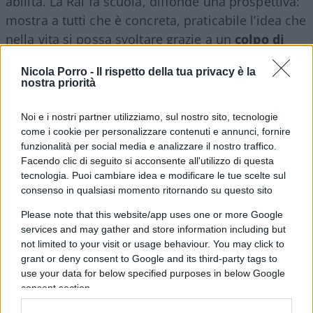
abilità. La Rai fa scuola, diffonde una prospettiva:
mostra a tutti che è concreta, praticabile l’idea che
nella vita si possa svoltare grazie a un
colpo di
fortuna
e con ciò dà un potente impulso ai vari
Nicola Porro -
Il rispetto della tua privacy è la
Gratta e Vinci e SuperEnalotto.
nostra priorità
Ricolfi non commenta, però la sua interpretazione
Noi e i nostri partner utilizziamo, sul nostro sito, tecnologie
come i cookie per personalizzare contenuti e annunci, fornire
dei fatti è
drammatica
. Da quando ha introdotto
funzionalità per social media e analizzare il nostro traffico.
la televisione in Italia, la Rai pone tra i suoi
Facendo clic di seguito si acconsente all'utilizzo di questa
obiettivi principali quello di educare: programmi e
tecnologia. Puoi cambiare idea e modificare le tue scelte sul
consenso in qualsiasi momento ritornando su questo sito
reti culturali (Rai 5, Rai Storia, Rai Scuola), un
nugolo di fiction e di film prodotti secondo una
Please note that this website/app uses one or more Google
chiara ispirazione civile (biografie esemplari,
services and may gather and store information including but
not limited to your visit or usage behaviour. You may click to
storie con pedagogia incorporata, umiltà e
grant or deny consent to Google and its third-party tags to
dedizione giustamente poste a esempio),
use your data for below specified purposes in below Google
un’informazione attenta a principi di equilibrio.
consent section.
Tutte cose buone e giuste, che fra l’altro aiutano a