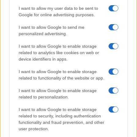
Leggi i commenti
I want to allow my user data to be sent to
Google for online advertising purposes.
SEDUTE SATIRICHE
I want to allow Google to send me
Vignetta del 04/08/2026
personalized advertising.
I want to allow Google to enable storage
related to analytics like cookies on web or
device identifiers in apps.
Vai all'archivio delle vignette
I want to allow Google to enable storage
related to functionality of the website or app.
I want to allow Google to enable storage
related to personalization.
“Troisi avrebbe salvato il
I want to allow Google to enable storage
related to security, including authentication
nostro amore”. Il retroscena
functionality and fraud prevention, and other
user protection.
struggente su Pino Daniele