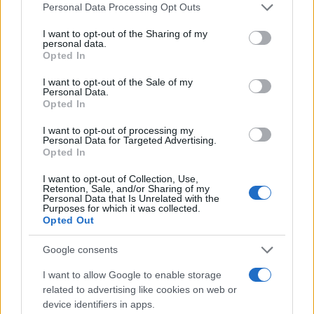
Personal Data Processing Opt Outs
rendere presentabili il
pagamento del canone
e
le dimensioni di un mastodonte generoso di
I want to opt-out of the Sharing of my
personal data.
compensi, alla fine però si scopre che forse il
Opted In
principale effetto sociale dei programmi Rai,
I want to opt-out of the Sale of my
passato del tutto inosservato (fra i ciechi c’è pure
Personal Data.
Opted In
l’autore di queste righe, dal 2012 al 2015
consigliere d’amministrazione Rai), è stato negli
I want to opt-out of processing my
Personal Data for Targeted Advertising.
ultimi 15 anni un potente impulso allo
sviluppo
Opted In
delle ludopatie
.
I want to opt-out of Collection, Use,
Retention, Sale, and/or Sharing of my
Personal Data that Is Unrelated with the
#LUDOPATIA
#RAI
Purposes for which it was collected.
Opted Out
Pagina
PAGINA
Precedente
Google consents
SUCCESSIVA
I want to allow Google to enable storage
related to advertising like cookies on web or
21
device identifiers in apps.