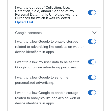
è una persona che si circonda delle più alte
I want to opt-out of Collection, Use,
competenze in ogni settore e ne fa una sintesi
Retention, Sale, and/or Sharing of my
Personal Data that Is Unrelated with the
lucida e chiara. Immagino che Roma sia
Purposes for which it was collected.
Opted Out
complessa e gli equilibri molteplici ed instabili
ma, un buon leader, è colui che non fa il
Google consents
funambolo ma prende il “toro per le corna” negli
I want to allow Google to enable storage
interessi della Nazione che è stato chiamato a
related to advertising like cookies on web or
guidare.
device identifiers in apps.
I want to allow my user data to be sent to
#EMERGENZA CORONAVIRUS
#GIUSEPPE CONTE
Google for online advertising purposes.
#GOVERNO
#MASCHERINE
#ORLANDO
I want to allow Google to send me
Pagina
personalized advertising.
PAGINA
Precedente
SUCCESSIVA
I want to allow Google to enable storage
related to analytics like cookies on web or
device identifiers in apps.
45