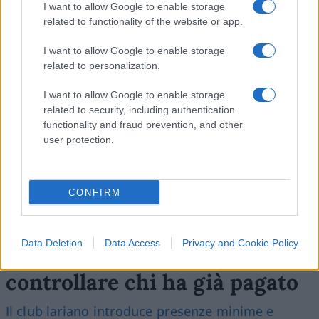
I want to allow Google to enable storage
Leggi i commenti
related to functionality of the website or app.
I want to allow Google to enable storage
SEDUTE SATIRICHE
related to personalization.
Vignetta del 04/08/2026
I want to allow Google to enable storage
related to security, including authentication
functionality and fraud prevention, and other
user protection.
Vai all'archivio delle vignette
CONFIRM
Data Deletion
Data Access
Privacy and Cookie Policy
Il Como e l’assurda pretesa di
controllare chi ha già pagato
Il club lariano introduce presenze minime e