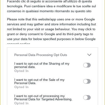
Facendo clic di seguito si acconsente all'utilizzo di questa
tecnologia. Puoi cambiare idea e modificare le tue scelte sul
consenso in qualsiasi momento ritornando su questo sito
Siamo passati dal “concediamo di” e “non
concediamo a”, al dire ad un giornalista
“Se poi
Please note that this website/app uses one or more Google
services and may gather and store information including but
lei ritiene di far meglio”
– riferendosi all’operato
not limited to your visit or usage behaviour. You may click to
del Commissario
Arcuri
– “ne terrò conto in
grant or deny consent to Google and its third-party tags to
futuro”. Il Presidente del Consiglio dei Ministri di
use your data for below specified purposes in below Google
consent section.
un Paese non può rispondere con un tono così
nevrotico ad un giornalista che pone una
Personal Data Processing Opt Outs
domanda assolutamente legittima sui prezzi
calmierati delle
mascherine
chirurgiche. Che non
I want to opt-out of the Sharing of my
personal data.
si trovano! Anche perché, l’annuncio sui prezzi
Opted In
calmierati, non era certo stato fatto a reti unificate
I want to opt-out of the Sale of my
dal giornalista in questione… e a buon
Personal Data.
Opted In
intenditore…
I want to opt-out of processing my
Personal Data for Targeted Advertising.
Un buon leader
, che sia in azienda o al Governo,
Opted In