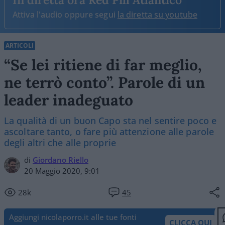
Attiva l'audio oppure segui
la diretta su youtube
ARTICOLI
“Se lei ritiene di far meglio,
ne terrò conto”. Parole di un
leader inadeguato
La qualità di un buon Capo sta nel sentire poco e
ascoltare tanto, o fare più attenzione alle parole
degli altri che alle proprie
di
Giordano Riello
20 Maggio 2020, 9:01
28k
45
Aggiungi nicolaporro.it alle tue fonti
CLICCA QUI