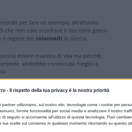
l mondo per fare un esempio altrettanto
975 che non solo sconfisse il fascismo greco-
e il regime dei
colonnelli
in Grecia.
 possa essere maestra di vita ma perché,
ceronate
, andrebbe conosciuta meglio e,
ta.
rro -
Il rispetto della tua privacy è la nostra priorità
ri partner utilizziamo, sul nostro sito, tecnologie come i cookie per pers
ciente
cliccare qui
per iscriversi al canale ed
annunci, fornire funzionalità per social media e analizzare il nostro traff
 di seguito si acconsente all'utilizzo di questa tecnologia. Puoi cambiar
e tue scelte sul consenso in qualsiasi momento ritornando su questo si
A