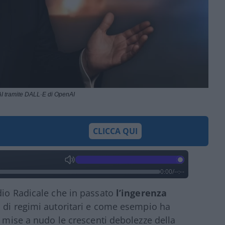
I tramite DALL·E di OpenAI
CLICCA QUI
0:00
/
--:--
dio Radicale che in passato
l’ingerenza
a di regimi autoritari e come esempio ha
e mise a nudo le crescenti debolezze della