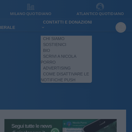
MILANO QUOTIDIANO
ATLANTICO QUOTIDIANO
CONTATTI E DONAZIONI
IBERALE
CHI SIAMO
SOSTIENICI
BIO
SCRIVI A NICOLA
PORRO
ADVERTISING
COME DISATTIVARE LE
NOTIFICHE PUSH