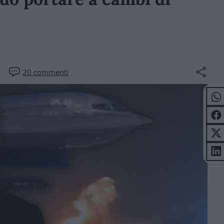
20
commenti