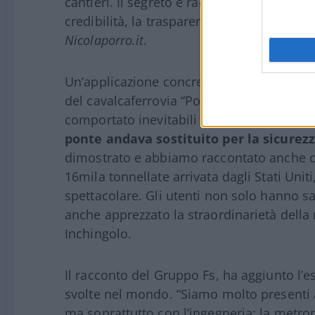
cantieri. Il segreto è raccontare la verità, 
credibilità, la trasparenza e quindi l’affid
Nicolaporro.it
.
Un’applicazione concreta di questa strate
del cavalcaferrovia “Ponte al Pino” di Fi
comportato inevitabili interruzioni alla 
ponte andava sostituito per la sicurezza
dimostrato e abbiamo raccontato anche 
16mila tonnellate arrivata dagli Stati Unit
spettacolare. Gli utenti non solo hanno
anche apprezzato la straordinarietà della
Inchingolo.
Il racconto del Gruppo Fs, ha aggiunto l’esp
svolte nel mondo. “Siamo molto presenti al
ma soprattutto con l’ingegneria: la metrop