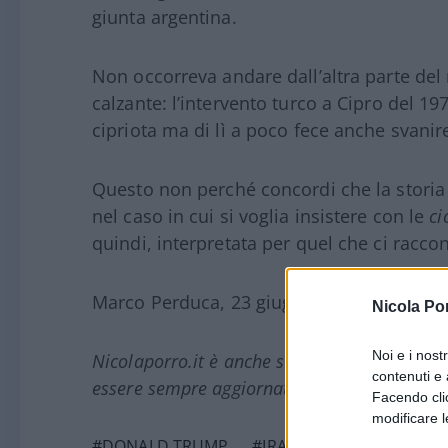
giunta argentina.
Non occorreva andare dall’altra parte de
calzante: l’intervento turco a Cipro del 1
cipriota ma di lì a poco fece anche svanir
Questo non perché concordi che la storia
nel caso in cui si voglia insistere con le
ci
quindi, interpretata per quel che ci raccon
Marco Perduca, 23 giugno 2025
Nicola Po
Noi e i nost
Nicolaporro.it è anche su Whatsapp. È suffi
contenuti e 
essere sempre aggiornati (gratis).
Facendo clic
modificare l
#DONALD TRUMP
#IRAN
#ISRAELE
#US