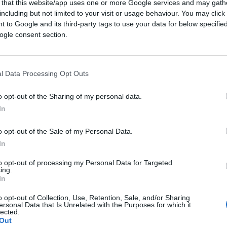
 that this website/app uses one or more Google services and may gath
including but not limited to your visit or usage behaviour. You may click 
 to Google and its third-party tags to use your data for below specifi
20
ogle consent section.
Leggi i commenti
l Data Processing Opt Outs
o opt-out of the Sharing of my personal data.
In
a Firenze? Così abbiamo
o opt-out of the Sale of my Personal Data.
ssari”
In
to opt-out of processing my Personal Data for Targeted
 Communication & Sustainability Officer del
ing.
In
porro.it: "La comunicazione digitale ha
o opt-out of Collection, Use, Retention, Sale, and/or Sharing
ersonal Data that Is Unrelated with the Purposes for which it
lected.
22.3k
Visualizzazioni
Out