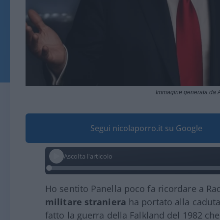
Immagine generata da A
Segui nicolaporro.it su Google
Ascolta l'articolo
Ho sentito Panella poco fa ricordare a Ra
militare straniera
ha portato alla cadut
fatto la guerra della Falkland del 1982 ch