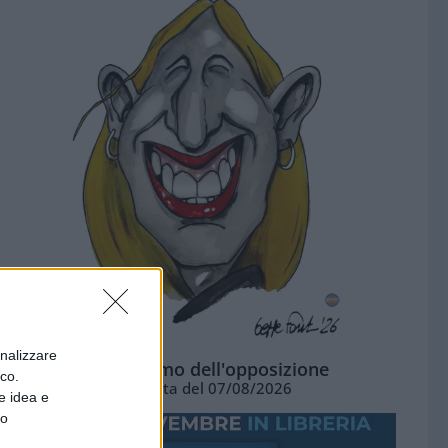
onalizzare
L'ottimismo dell'opposizione
ico.
Vignetta del 07/08/2026
e idea e
to