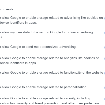
consents
o allow Google to enable storage related to advertising like cookies on
evice identifiers in apps.
o allow my user data to be sent to Google for online advertising
s.
to allow Google to send me personalized advertising.
iato il flusso informativo”. E questo ha
o allow Google to enable storage related to analytics like cookies on
golo
, Chief Corporate Affairs,
evice identifiers in apps.
l Gruppo Ferrovie dello Stato Italiane, non
o allow Google to enable storage related to functionality of the website
 le gestisce quotidianamente attraverso il
ssere protagonisti dell’informazione, prima
ambiato il paradigma della comunicazione,
o allow Google to enable storage related to personalization.
me la nostra che muove ogni giorno 10mila
o allow Google to enable storage related to security, including
questo momento fa i conti anche con 1300
cation functionality and fraud prevention, and other user protection.