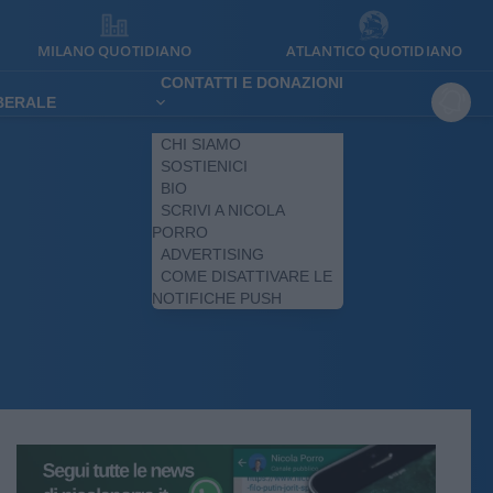
MILANO QUOTIDIANO
ATLANTICO QUOTIDIANO
CONTATTI E DONAZIONI
IBERALE
CHI SIAMO
SOSTIENICI
BIO
SCRIVI A NICOLA
PORRO
ADVERTISING
COME DISATTIVARE LE
NOTIFICHE PUSH