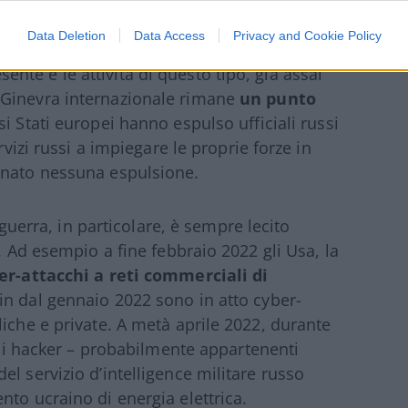
Data Deletion
Data Access
Privacy and Cookie Policy
te e le attività di questo tipo, già assai
 Ginevra internazionale rimane
un punto
si Stati europei hanno espulso ufficiali russi
rvizi russi a impiegare le proprie forze in
inato nessuna espulsione.
i guerra, in particolare, è sempre lecito
. Ad esempio a fine febbraio 2022 gli Usa, la
er-attacchi a reti commerciali di
Fin dal gennaio 2022 sono in atto cyber-
iche e private. A metà aprile 2022, durante
egli hacker – probabilmente appartenenti
l servizio d’intelligence militare russo
nto ucraino di energia elettrica.