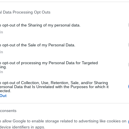
 dell’Ucraina, ha fornito per la prima volta
te ucraine e ha concesso rapidamente
l Data Processing Opt Outs
o opt-out of the Sharing of my personal data.
In
o opt-out of the Sale of my Personal Data.
In
zamento della sua politica di sicurezza e di
to opt-out of processing my Personal Data for Targeted
o una svolta nella sua politica nei
ing.
n
aumento massiccio della sua spesa per
In
resentato la loro richiesta di adesione alla
o opt-out of Collection, Use, Retention, Sale, and/or Sharing
alla Russia per l’Europa è tornata a farsi
ersonal Data that Is Unrelated with the Purposes for which it
lected.
biamento di mentalità nella discussione
Out
. Alla pari della Nato, l’Ue dovrebbe uscire
a politica di sicurezza, mentre altre
consents
curezza come l’Organizzazione per la
o allow Google to enable storage related to advertising like cookies on
ce), ma anche il Consiglio d’Europa,
evice identifiers in apps.