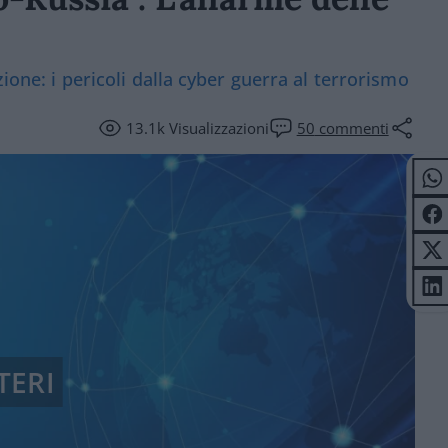
zione: i pericoli dalla cyber guerra al terrorismo
13.1k
Visualizzazioni
50
commenti
TERI