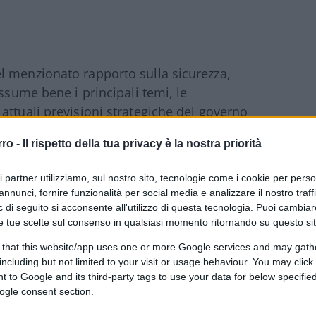
l menzionato rapporto sulla sicurezza,
assume bene i principali temi, le
 attuali previsioni strategiche del governo
rro -
Il rispetto della tua privacy è la nostra priorità
ri partner utilizziamo, sul nostro sito, tecnologie come i cookie per pers
annunci, fornire funzionalità per social media e analizzare il nostro traff
a di aggressione all’Ucraina
, non soltanto ha
 di seguito si acconsente all'utilizzo di questa tecnologia. Puoi cambiar
le, ma ha anche distrutto il pluridecennale
e tue scelte sul consenso in qualsiasi momento ritornando su questo si
i un conflitto militare diretto tra la
 that this website/app uses one or more Google services and may gath
ssa stregua la guerra in Ucraina ha avviato
including but not limited to your visit or usage behaviour. You may click 
 to Google and its third-party tags to use your data for below specifi
ha varato diversi pacchetti di sanzioni, in
ogle consent section.
mico, ha stanziato un pacchetto di aiuti per