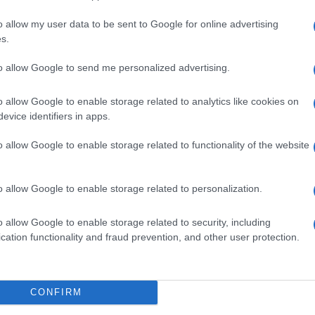
o allow my user data to be sent to Google for online advertising
s.
to allow Google to send me personalized advertising.
 tra gli Usa e la Cina
; inoltre ha
o allow Google to enable storage related to analytics like cookies on
la Cina. La percezione della Cina, prima
evice identifiers in apps.
ico, si è ravvicinata; come gli Usa, ora anche
buiscono maggiore peso agli aspetti strategici
o allow Google to enable storage related to functionality of the website
n la Russia,
gli Usa intendono continuare
o allow Google to enable storage related to personalization.
a
poiché la considerano l’unico rivale
 un primo momento il contenimento della
o allow Google to enable storage related to security, including
ntale della Nato assorbiranno più mezzi
cation functionality and fraud prevention, and other user protection.
gli Stati europei sembrino disposti ad
egli oneri transatlantici.
CONFIRM