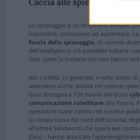
Caccia alle spie
Lo spionaggio è un fenomeno sempre presen
importanti, continuano ad aumentare. La
focale dello spionaggio
. Di recente diver
dell’intelligence: ciò potrebbe indurre i se
Stati come la Svizzera che non hanno ord
Nei conflitti, in generale, e nelle azioni d
attendersi anche attività nel settore cyber
Gran Bretagna e l’Ue hanno attribuito
cyb
comunicazione satellitare
alla Russia. 
operazioni russe contro reti ucraine pubbl
la ritirata russa dal nord dell’Ucraina, d
all’attore Sandworm che opera per conto de
(Gru) – hanno attaccato l’approvvigioname