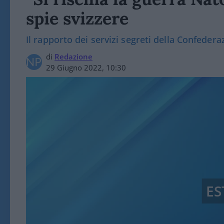
spie svizzere
Il rapporto dei servizi segreti della Confedera
di
Redazione
29 Giugno 2022, 10:30
ES