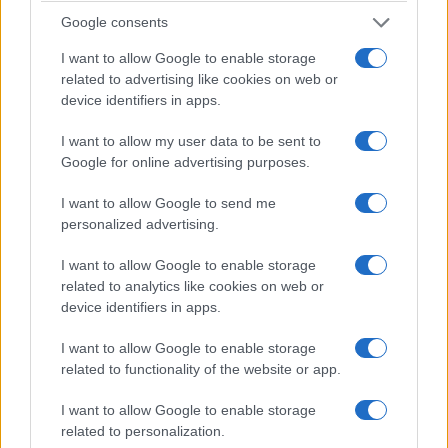
Google consents
I want to allow Google to enable storage
related to advertising like cookies on web or
device identifiers in apps.
I want to allow my user data to be sent to
Google for online advertising purposes.
I want to allow Google to send me
personalized advertising.
I want to allow Google to enable storage
related to analytics like cookies on web or
Forse è proprio questa l’occasione che resta
device identifiers in apps.
ancora da cogliere.
Fare della Corte non un
I want to allow Google to enable storage
ostacolo all’amministrazione, ma una
related to functionality of the website or app.
moderna infrastruttura della buona
I want to allow Google to enable storage
amministrazione
: più veloce nei giudizi, più forte
related to personalization.
nell’analisi dei dati, più chiara nel distinguere