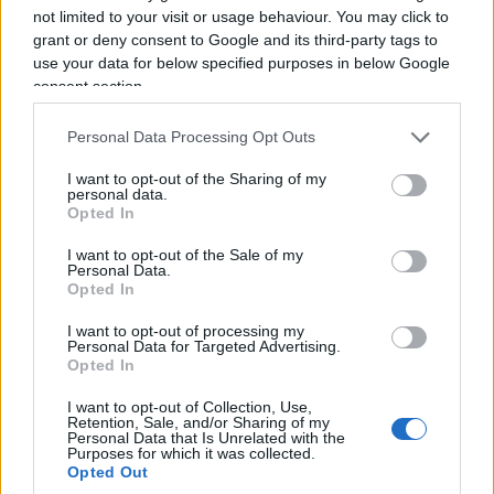
Governo e magistratura.
Con una cautela in più
:
not limited to your visit or usage behaviour. You may click to
ogni riforma di un organo di controllo dovrebbe
grant or deny consent to Google and its third-party tags to
rafforzarne non soltanto l’efficienza, ma anche
use your data for below specified purposes in below Google
consent section.
l’indipendenza e la percezione di indipendenza,
perché l’autorevolezza di chi controlla dipende
Personal Data Processing Opt Outs
anche dalla distanza che mantiene da chi è
I want to opt-out of the Sharing of my
chiamato a controllare.
personal data.
Opted In
Sarebbe infatti un errore raccontare questa
I want to opt-out of the Sale of my
Personal Data.
riforma come una partita con due squadre
:
Opted In
Palazzo Chigi da una parte e la Corte dei conti
I want to opt-out of processing my
dall’altra. La questione riguarda qualcosa di assai
Personal Data for Targeted Advertising.
meno spettacolare, ma molto più importante:
Opted In
come rendere lo Stato capace di decidere e,
I want to opt-out of Collection, Use,
Retention, Sale, and/or Sharing of my
contemporaneamente, capace di controllare se
Personal Data that Is Unrelated with the
Purposes for which it was collected.
stesso.
Opted Out