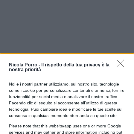
Nicola Porro -
Il rispetto della tua privacy è la
nostra priorità
Noi e i nostri partner utilizziamo, sul nostro sito, tecnologie
È su questo confine che occorre muoversi con
come i cookie per personalizzare contenuti e annunci, fornire
prudenza. Anche la separazione delle carriere, la
funzionalità per social media e analizzare il nostro traffico.
riorganizzazione degli uffici e i nuovi meccanismi
Facendo clic di seguito si acconsente all'utilizzo di questa
tecnologia. Puoi cambiare idea e modificare le tue scelte sul
di controllo meritano di essere valutati per gli
consenso in qualsiasi momento ritornando su questo sito
effetti concreti che produrranno, più che
Please note that this website/app uses one or more Google
trasformati nell’ennesimo terreno di scontro tra
services and may gather and store information including but