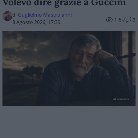
Volevo dire grazie a Guccini
di
Guglielmo Mastroianni
1.6k
3
8 Agosto 2026, 17:39