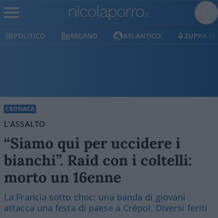
MILANO
ATLANTICO
ZUPPA DI PORRO
CRONACA
L'ASSALTO
“Siamo qui per uccidere i
bianchi”. Raid con i coltelli:
morto un 16enne
La Francia sotto choc: una banda di giovani
attacca una festa di paese a Crépol. Diversi feriti