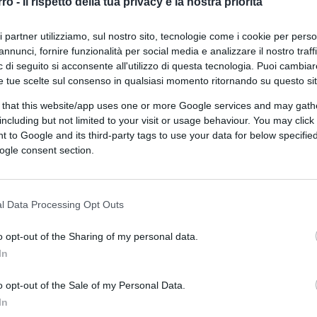
rro -
Il rispetto della tua privacy è la nostra priorità
ri partner utilizziamo, sul nostro sito, tecnologie come i cookie per pers
annunci, fornire funzionalità per social media e analizzare il nostro traff
 di seguito si acconsente all'utilizzo di questa tecnologia. Puoi cambiar
e tue scelte sul consenso in qualsiasi momento ritornando su questo si
 that this website/app uses one or more Google services and may gath
including but not limited to your visit or usage behaviour. You may click 
 to Google and its third-party tags to use your data for below specifi
ogle consent section.
CLICCA QUI
ale che, a ogni inverno, ci costa problemi
l Data Processing Opt Outs
nza è sempre la solita, e stupisce come mai
pensato. Avevo quattro o cinque anni quando
o opt-out of the Sharing of my personal data.
. E poi, aviarie e sars, sempre da là. Andando
In
 cui si abbia notizia storica è la famosa
o opt-out of the Sale of my Personal Data.
. stese l’Impero Romano. Si calcolano sui
In
lla popolazione complessiva del tempo. Si