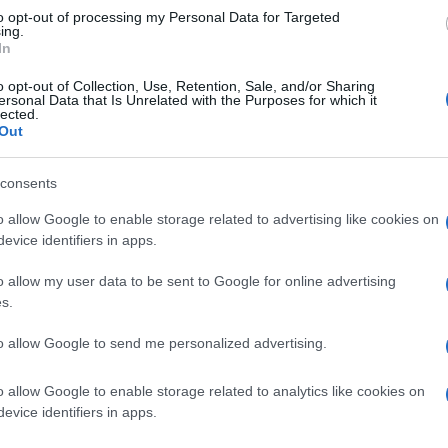
robabilmente ne morì. Ed era presente il
to opt-out of processing my Personal Data for Targeted
ing.
Roma. Ma neanche lui riuscì a capire che
In
i che, in capo a tre secoli, avrebbe portato al
o opt-out of Collection, Use, Retention, Sale, and/or Sharing
peste» (così venivano indicati i morbi
ersonal Data that Is Unrelated with the Purposes for which it
lected.
a in Europa le legioni che proprio nel 166
Out
contro i Parti. L’avevano presa in Partia.
consents
o allow Google to enable storage related to advertising like cookies on
 Cina
evice identifiers in apps.
o allow my user data to be sent to Google for online advertising
s.
e antonina. Storia della prima pandemia: dalla
, €. 18) insinua
il sospetto che il morbo si
to allow Google to send me personalized advertising.
inastia Han, e suffraga l’ipotesi con tutta
 di ordine storico ma tratte anche dalle
o allow Google to enable storage related to analytics like cookies on
evice identifiers in apps.
narvi a grandi linee, e diciamo subito che i