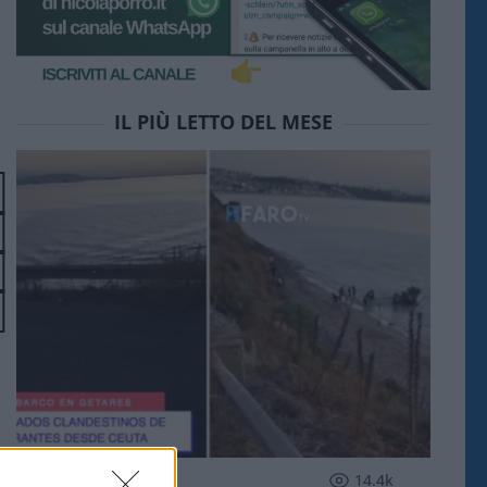
IL PIÙ LETTO DEL MESE
ESTERI
14.4k