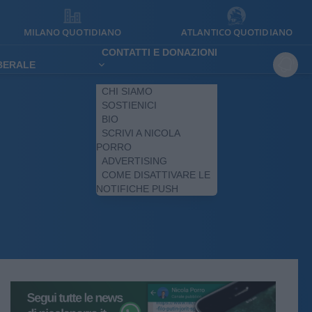
MILANO QUOTIDIANO
ATLANTICO QUOTIDIANO
CONTATTI E DONAZIONI
IBERALE
CHI SIAMO
SOSTIENICI
BIO
SCRIVI A NICOLA
PORRO
ADVERTISING
COME DISATTIVARE LE
NOTIFICHE PUSH