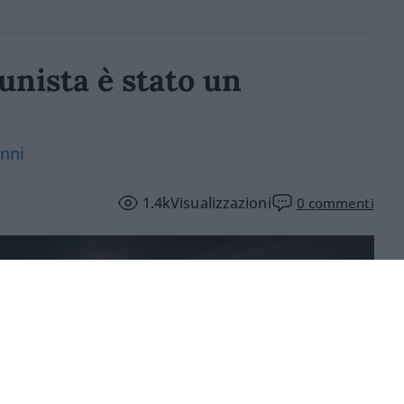
unista è stato un
anni
1.4k
Visualizzazioni
0
commenti