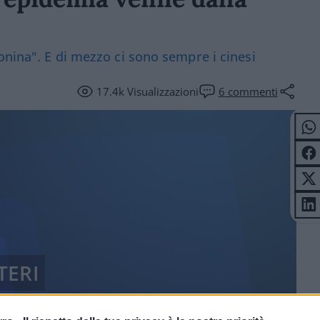
onina". E di mezzo ci sono sempre i cinesi
17.4k
Visualizzazioni
6
commenti
TERI