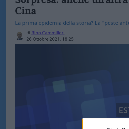
Cina
La prima epidemia della storia? La "peste ant
di
Rino Cammilleri
26 Ottobre 2021, 18:25
ES