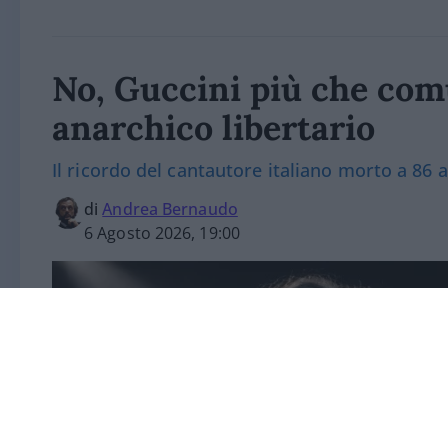
No, Guccini più che com
anarchico libertario
Il ricordo del cantautore italiano morto a 86 
di
Andrea Bernaudo
6 Agosto 2026, 19:00