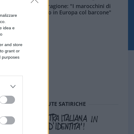
Meloni aveva ragione: "I marocchini di
Ceuta sbarcano in Europa col barcone"
onalizzare
ico.
e idea e
to
er and store
to grant or
ed purposes
SEDUTE SATIRICHE