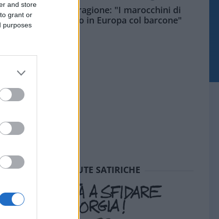
er and store
Meloni aveva ragione: "I marocchini di
to grant or
Ceuta sbarcano in Europa col barcone"
ed purposes
SEDUTE SATIRICHE