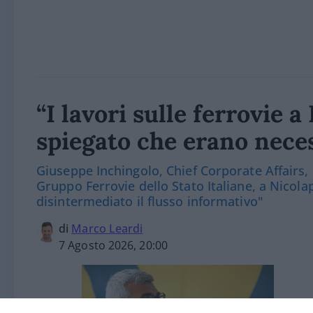
“I lavori sulle ferrovie 
spiegato che erano nece
Giuseppe Inchingolo, Chief Corporate Affairs,
Gruppo Ferrovie dello Stato Italiane, a Nicola
disintermediato il flusso informativo"
di
Marco Leardi
7 Agosto 2026, 20:00