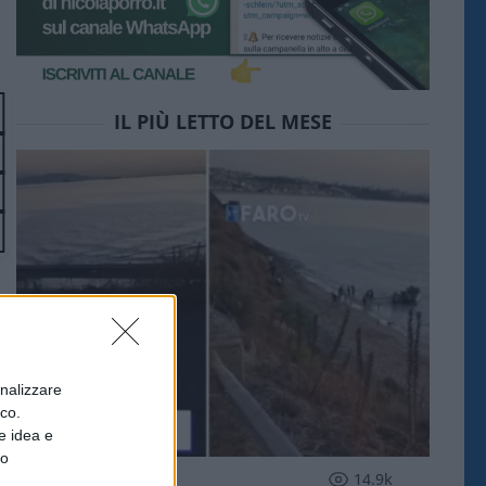
IL PIÙ LETTO DEL MESE
onalizzare
ico.
e idea e
to
ESTERI
14.9k