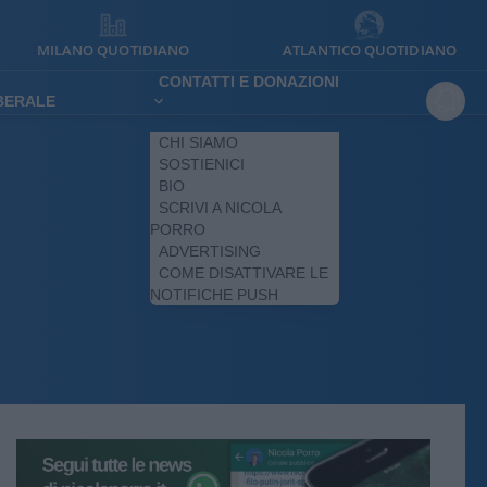
MILANO QUOTIDIANO
ATLANTICO QUOTIDIANO
CONTATTI E DONAZIONI
IBERALE
CHI SIAMO
SOSTIENICI
BIO
SCRIVI A NICOLA
PORRO
ADVERTISING
COME DISATTIVARE LE
NOTIFICHE PUSH