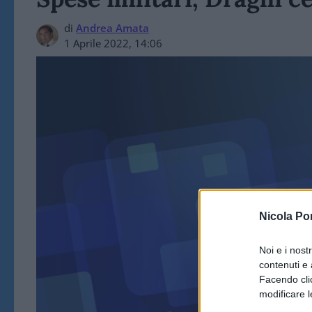
di
Andrea Amata
1 Aprile 2022, 14:06
POL
Nicola Po
Noi e i nost
contenuti e 
Facendo clic
modificare l