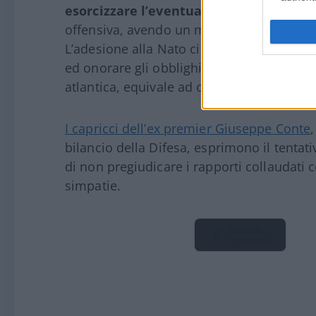
esorcizzare l’eventualità del conflitto
.
offensiva, avendo un mandato inibitorio ve
L’adesione alla Nato ci ha garantito oltre
ed onorare gli obblighi, derivanti dalla n
atlantica, equivale ad ottemperare ad un’
I capricci dell’ex premier Giuseppe Conte
bilancio della Difesa, esprimono il tentativ
di non pregiudicare i rapporti collaudati c
simpatie.
Pagina
Precedente