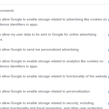
 per sviluppare la ricerca in campo militare
consents
o Arpanet con lo scopo di architettare un
omputer, dislocati in sedi diverse, di
o allow Google to enable storage related to advertising like cookies on
evice identifiers in apps.
o allow my user data to be sent to Google for online advertising
s.
 scattare, all’aumento delle risorse
to allow Google to send me personalized advertising.
errafondaio. Per giunta,
nel settore
pegnano migliaia di lavoratori
. Inoltre, è
o allow Google to enable storage related to analytics like cookies on
nanziario della Difesa una vocazione
evice identifiers in apps.
iano la guerra (art. 11 Cost.). Il termine
o allow Google to enable storage related to functionality of the website
le devastazioni causate dalla guerra nella
La nostra Costituzione contempla anche la
o allow Google to enable storage related to personalization.
o di guerra (art. 78 Cost.). I padri
o bellico seppure lo abbiano sottoposto ad
o allow Google to enable storage related to security, including
non è sufficiente dichiararsi pacifisti per
cation functionality and fraud prevention, and other user protection.