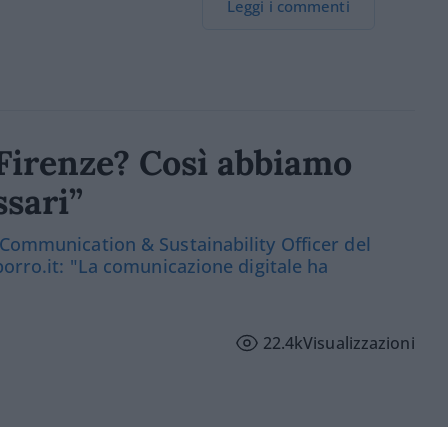
Leggi i commenti
a Firenze? Così abbiamo
ssari”
 Communication & Sustainability Officer del
porro.it: "La comunicazione digitale ha
22.4k
Visualizzazioni