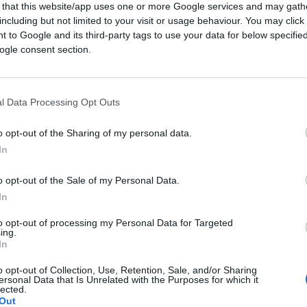
 that this website/app uses one or more Google services and may gath
including but not limited to your visit or usage behaviour. You may click 
 to Google and its third-party tags to use your data for below specifi
ogle consent section.
CLICCA QUI
l Data Processing Opt Outs
o opt-out of the Sharing of my personal data.
 spesa nella Difesa
in una mera
In
ll’industria bellica. La ricerca che si
cnologia all’avanguardia
, il cui impiego
o opt-out of the Sale of my Personal Data.
onomici. Dal progresso tecnologico applicato
In
tivi anche per l’industria civile. Lo sviluppo
to opt-out of processing my Personal Data for Targeted
nato al settore bellico, potendo trasferirsi
ing.
In
e
pensiamo alle genesi di internet
, che
possibile ripercorrerne la traiettoria
o opt-out of Collection, Use, Retention, Sale, and/or Sharing
ersonal Data that Is Unrelated with the Purposes for which it
nale che venne realizzata nel 1969 negli Usa
lected.
Out
). Questa Agenzia venne istituita dal