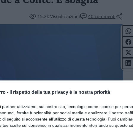
15.2k
Visualizzazioni
40
commenti
ITICA
rro -
Il rispetto della tua privacy è la nostra priorità
ri partner utilizziamo, sul nostro sito, tecnologie come i cookie per pers
annunci, fornire funzionalità per social media e analizzare il nostro traff
 di seguito si acconsente all'utilizzo di questa tecnologia. Puoi cambiar
e tue scelte sul consenso in qualsiasi momento ritornando su questo si