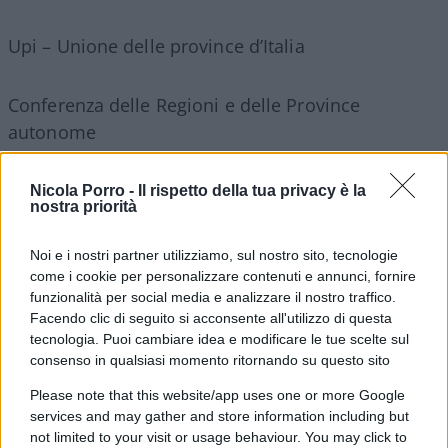
Upi – Unione delle province d’Italia
Conferenza delle Regioni e delle Province
autonome
Nicola Porro -
Il rispetto della tua privacy è la
nostra priorità
Martedì, 16 giugno 2020
Noi e i nostri partner utilizziamo, sul nostro sito, tecnologie
come i cookie per personalizzare contenuti e annunci, fornire
09.00 Confcommercio
funzionalità per social media e analizzare il nostro traffico.
Facendo clic di seguito si acconsente all'utilizzo di questa
tecnologia. Puoi cambiare idea e modificare le tue scelte sul
Confesercenti
consenso in qualsiasi momento ritornando su questo sito
Please note that this website/app uses one or more Google
Casartigiani
services and may gather and store information including but
not limited to your visit or usage behaviour. You may click to