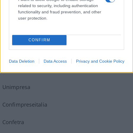
related to security, including authentication
functionality and fraud prevention, and other
user protection.
Mercoledì, 17 giugno 2020
14.00 Confindustria, Ance e Anfia
CONFIRM
Confapi
Data Deletion
Data Access
Privacy and Cookie Policy
Confimi
Unimpresa
Confimpreseitalia
Confetra