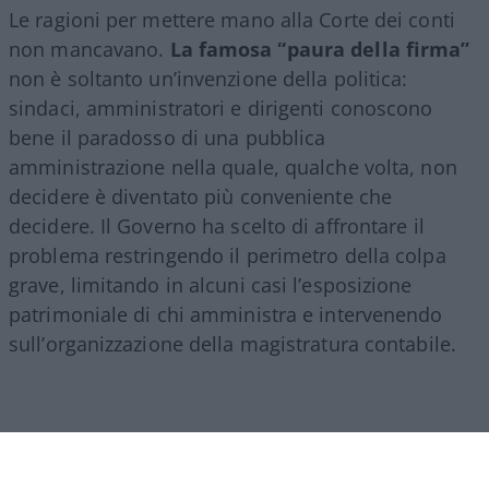
Le ragioni per mettere mano alla Corte dei conti
non mancavano.
La famosa “paura della firma”
non è soltanto un’invenzione della politica:
sindaci, amministratori e dirigenti conoscono
bene il paradosso di una pubblica
amministrazione nella quale, qualche volta, non
decidere è diventato più conveniente che
decidere. Il Governo ha scelto di affrontare il
problema restringendo il perimetro della colpa
grave, limitando in alcuni casi l’esposizione
patrimoniale di chi amministra e intervenendo
sull’organizzazione della magistratura contabile.