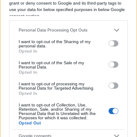
grant or deny consent to Google and its third-party tags to
Confartigianato
use your data for below specified purposes in below Google
consent section.
Cna – Confederazione nazionale dell’artigianato e
Personal Data Processing Opt Outs
della piccola e media impresa
I want to opt-out of the Sharing of my
personal data.
Opted In
12.30 Federdistribuzione
I want to opt-out of the Sale of my
Personal Data.
Federterziario
Opted In
I want to opt-out of processing my
Cncc – Consiglio nazionale dei centri commerciali
Personal Data for Targeted Advertising.
Opted In
I want to opt-out of Collection, Use,
Assoeventi
Retention, Sale, and/or Sharing of my
Personal Data that Is Unrelated with the
Purposes for which it was collected.
Opted Out
Pausa
Google consents