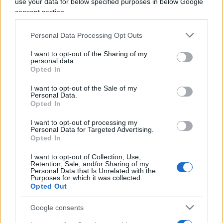
use your data for below specified purposes in below Google
marine impreviste
o
perdita d’orientamento
consent section.
nella grotta sommersa
. Altre ipotesi includono
la tossicità da ossigeno, una condizione che può
Personal Data Processing Opt Outs
insorgere respirando alte concentrazioni del gas a
I want to opt-out of the Sharing of my
personal data.
profondità elevate, causando
disorientamento e
Opted In
danni neurologici
. Tuttavia, nessuna di queste
I want to opt-out of the Sale of my
ipotesi è stata confermata ufficialmente e le
Personal Data.
indagini sono ancora in corso.
Opted In
I want to opt-out of processing my
Personal Data for Targeted Advertising.
Il cordoglio delle istituzioni
Opted In
italiane
I want to opt-out of Collection, Use,
Retention, Sale, and/or Sharing of my
La notizia ha scosso profondamente le istituzioni
Personal Data that Is Unrelated with the
Purposes for which it was collected.
italiane.
Anna Maria Bernini
, ministra
Opted Out
dell’Università e della Ricerca, ha espresso
Google consents
vicinanza alle famiglie e alla comunità accademica