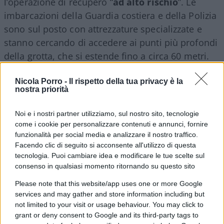
l’operazione di recupero “
ad alto rischio
”. Le
imbarcazioni della Guardia costiera e della Polizia
sono sul posto con attrezzature specializzate e
stanno cercando di accedere ai punti più profondi
della grotta, che si estende fino a circa 60 metri.
Le condizioni meteorologiche hanno complicato le
ricerche, con un’allerta meteo gialla emessa per la
Nicola Porro -
Il rispetto della tua privacy è la
nostra priorità
zona. Nonostante le difficoltà, le ricerche sono
continuate anche durante la notte.
Noi e i nostri partner utilizziamo, sul nostro sito, tecnologie
come i cookie per personalizzare contenuti e annunci, fornire
funzionalità per social media e analizzare il nostro traffico.
Ipotesi sulla dinamica
Facendo clic di seguito si acconsente all'utilizzo di questa
dell’incidente
tecnologia. Puoi cambiare idea e modificare le tue scelte sul
consenso in qualsiasi momento ritornando su questo sito
Please note that this website/app uses one or more Google
Le cause dell’incidente restano da chiarire ma
services and may gather and store information including but
not limited to your visit or usage behaviour. You may click to
sono state avanzate diverse ipotesi, tra cui
grant or deny consent to Google and its third-party tags to
problemi con la miscela d’ossigeno
,
correnti