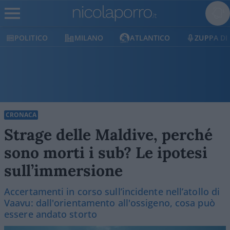
OLITICO
MILANO
ATLANTICO
ZUPPA DI POR
CRONACA
Strage delle Maldive, perché
sono morti i sub? Le ipotesi
sull’immersione
Accertamenti in corso sull’incidente nell’atollo di
Vaavu: dall'orientamento all'ossigeno, cosa può
essere andato storto