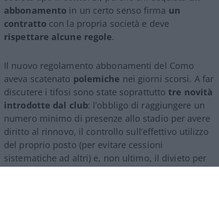
abbonamento
in un certo senso firma
un
contratto
con la propria società e deve
rispettare alcune regole
.
Il nuovo regolamento abbonamenti del Como
aveva scatenato
polemiche
nei giorni scorsi. A far
discutere i tifosi sono state soprattutto
tre novità
introdotte dal club
: l’obbligo di raggiungere un
numero minimo di presenze allo stadio per avere
diritto al rinnovo, il controllo sull’effettivo utilizzo
del proprio posto (per evitare cessioni
sistematiche ad altri) e, non ultimo, il divieto per
gli abbonati di indossare i colori della squadra
avversaria. Regole percepite da molti come troppo
invasive nei confronti di chi un titolo d’accesso lo
ha comunque pagato di tasca propria e che hanno