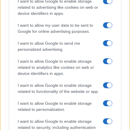
genovese, ricordando le vite spezzate di persone
I want to allow Google to enable storage
related to advertising like cookies on web or
dedite alla ricerca e alla formazione. Anche il
device identifiers in apps.
presidente della Liguria,
Marco Bucci,
e la
vicepresidente, Simona Ferro, hanno inviato
I want to allow my user data to be sent to
Google for online advertising purposes.
messaggi di cordoglio, così come il presidente del
Piemonte,
Alberto Cirio,
che ha sottolineato il
I want to allow Google to send me
dolore per la perdita di due piemontesi tra le
personalized advertising.
vittime.
I want to allow Google to enable storage
related to analytics like cookies on web or
L’arrivo dell’Ambasciatore e le
device identifiers in apps.
prossime attività
I want to allow Google to enable storage
related to functionality of the website or app.
I want to allow Google to enable storage
L’Ambasciatore italiano a Colombo, competente
related to personalization.
per le Maldive, è giunto a Malè per coordinare con
la Guardia costiera locale e seguire da vicino
I want to allow Google to enable storage
l’andamento delle operazioni di recupero.
Sul
related to security, including authentication