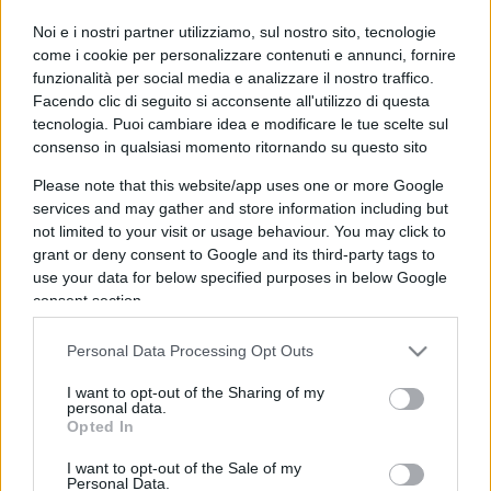
Noi e i nostri partner utilizziamo, sul nostro sito, tecnologie
come i cookie per personalizzare contenuti e annunci, fornire
funzionalità per social media e analizzare il nostro traffico.
Facendo clic di seguito si acconsente all'utilizzo di questa
tecnologia. Puoi cambiare idea e modificare le tue scelte sul
Pelù cade dal palco: che pena i
consenso in qualsiasi momento ritornando su questo sito
rocker virologi che si fingono
Please note that this website/app uses one or more Google
cattivi ragazzi
services and may gather and store information including but
not limited to your visit or usage behaviour. You may click to
grant or deny consent to Google and its third-party tags to
di
Max Del Papa
31.6k
use your data for below specified purposes in below Google
1 Giugno 2022, 15:59
consent section.
Personal Data Processing Opt Outs
I want to opt-out of the Sharing of my
personal data.
Opted In
I want to opt-out of the Sale of my
nicolaporro.it
Personal Data.