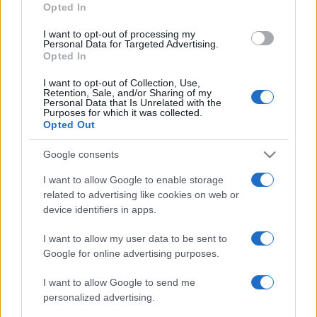
Opted In
I want to opt-out of processing my
Personal Data for Targeted Advertising.
Opted In
I want to opt-out of Collection, Use,
Referendum giustizia, perché dire
Retention, Sale, and/or Sharing of my
Personal Data that Is Unrelated with the
basta al carcere preventivo
Purposes for which it was collected.
Opted Out
di
Redazione
5.8k
Google consents
28 Maggio 2022, 16:00
I want to allow Google to enable storage
related to advertising like cookies on web or
device identifiers in apps.
1
…
10
I want to allow my user data to be sent to
Google for online advertising purposes.
I want to allow Google to send me
IL PIÙ LETTO DEL MESE
personalized advertising.