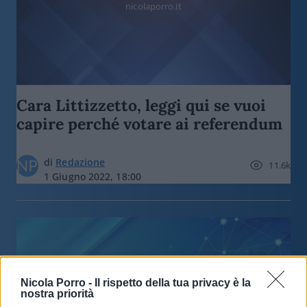
nicolaporro.it
Cara Littizzetto, leggi qui se vuoi
capire perché votare ai referendum
di
Redazione
11.6k
1 Giugno 2022, 18:00
Nicola Porro -
Il rispetto della tua privacy è la
nostra priorità
nicolaporro.it