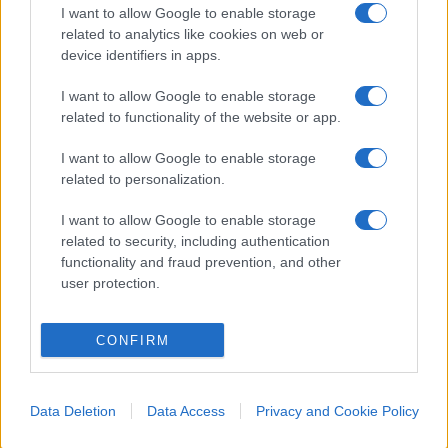
I want to allow Google to enable storage
related to analytics like cookies on web or
device identifiers in apps.
I want to allow Google to enable storage
related to functionality of the website or app.
I want to allow Google to enable storage
related to personalization.
I want to allow Google to enable storage
related to security, including authentication
functionality and fraud prevention, and other
user protection.
ESTERI
15.2k
Meloni aveva ragione: "I marocchini di Ceuta
CONFIRM
sbarcano in Europa col barcone"
Data Deletion
Data Access
Privacy and Cookie Policy