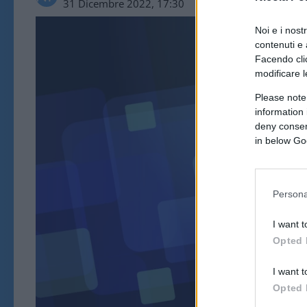
31 Dicembre 2022, 17:30
Noi e i nost
contenuti e 
Facendo clic
modificare l
Please note
information 
deny consent
in below Go
POL
Persona
I want t
Opted 
I want t
Opted 