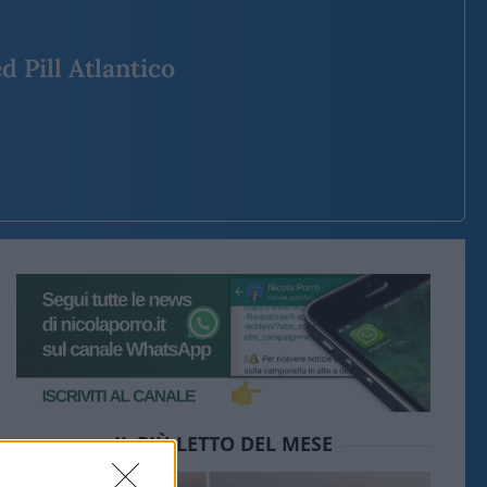
d Pill Atlantico
IL PIÙ LETTO DEL MESE