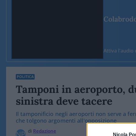
Colabrodo 
Attiva l'audi
POLITICA
Tamponi in aeroporto, du
sinistra deve tacere
Il tamponificio negli aeroporti non serve a fer
che tolgono argomenti all'opposizione
di
Redazione
Nicola Po