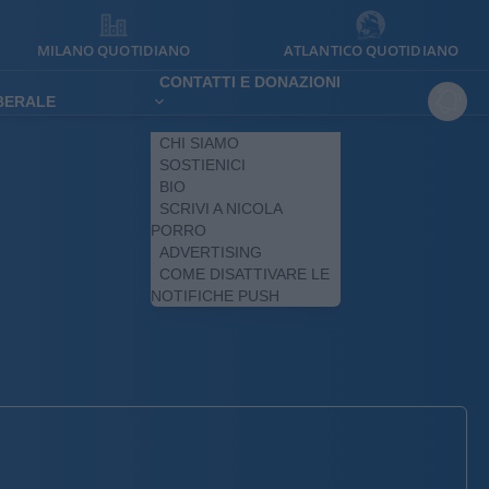
MILANO QUOTIDIANO
ATLANTICO QUOTIDIANO
CONTATTI E DONAZIONI
IBERALE
CHI SIAMO
SOSTIENICI
BIO
SCRIVI A NICOLA
PORRO
ADVERTISING
COME DISATTIVARE LE
NOTIFICHE PUSH