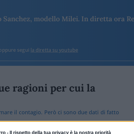
Sanchez, modello Milei. In diretta ora Re
o oppure segui
la diretta su youtube
e ragioni per cui la
mare il contagio. Però ci sono due dati di fatto
rro -
Il rispetto della tua privacy è la nostra priorità
6k
Visualizzazioni
34
commenti