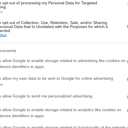
to opt-out of processing my Personal Data for Targeted
ing.
In
o opt-out of Collection, Use, Retention, Sale, and/or Sharing
ferite su Google
CLICCA QUI
ersonal Data that Is Unrelated with the Purposes for which it
lected.
Out
0:00
/
--:--
consents
o allow Google to enable storage related to advertising like cookies on
 Non serve perché dal controllo sono
evice identifiers in apps.
a sei anni, i diplomatici, i membri
he però non sono esentate dall’infezione.
o allow my user data to be sent to Google for online advertising
itoraggio i passeggeri che arrivano in
s.
omunque non direttamente dalla Cina: secondo
to allow Google to send me personalized advertising.
i cittadini del Dragone che giungono nel
è più veloce della burocrazia
e, se
o allow Google to enable storage related to analytics like cookies on
agiosa della contagiosissima Omicron,
evice identifiers in apps.
astoncino nel naso a Malpensa, Fiumicino,
o allow Google to enable storage related to functionality of the website