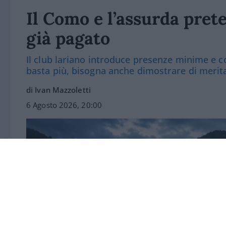
Il Como e l’assurda prete
già pagato
Il club lariano introduce presenze minime e co
basta più, bisogna anche dimostrare di merit
di Ivan Mazzoletti
6 Agosto 2026, 20:00