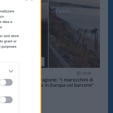
onalizzare
ico.
e idea e
to
er and store
to grant or
ed purposes
ESTERI
14.6k
Meloni aveva ragione: "I marocchini di
Ceuta sbarcano in Europa col barcone"