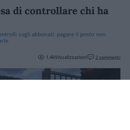
sa di controllare chi ha
ntrolli sugli abbonati: pagare il posto non
arlo
1.4k
Visualizzazioni
2
commenti