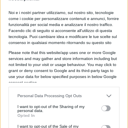
cosiddetto maxicomplotto in terra siciliana, o per
Noi e i nostri partner utilizziamo, sul nostro sito, tecnologie
il cosiddetto dossier Congo, c’è un pm a Milano,
come i cookie per personalizzare contenuti e annunci, fornire
Fabio De Pasquale
, che sembra essersi
funzionalità per social media e analizzare il nostro traffico.
specializzato. Dai tempi di Mani pulite e
Facendo clic di seguito si acconsente all'utilizzo di questa
tecnologia. Puoi cambiare idea e modificare le tue scelte sul
dell’indagine su Cagliari, l’allora amministratore
consenso in qualsiasi momento ritornando su questo sito
del cane a sei zampe, poi suicidatosi in carcere,
Please note that this website/app uses one or more Google
De Pasquale sembra l’Anac dell’Eni. Ben venga il
services and may gather and store information including but
controllo sulle grandi multinazionali. Ma già che ci
not limited to your visit or usage behaviour. You may click to
siamo consigliamo al Guardasigilli di affidare a un
grant or deny consent to Google and its third-party tags to
solo magistrato la pratica Eni: sono 25 anni che se
use your data for below specified purposes in below Google
consent section.
ne occupa.
Le cose sono due
: o è una fissazione
dell’illustre giudice o l’Eni ne combina più di Carlo
Personal Data Processing Opt Outs
in Francia e solo un pm se ne accorge. Scegliete
I want to opt-out of the Sharing of my
voi.
personal data.
Opted In
3.
L’ultima questione riguarda Paolo Scaroni. La
I want to opt-out of the Sale of my