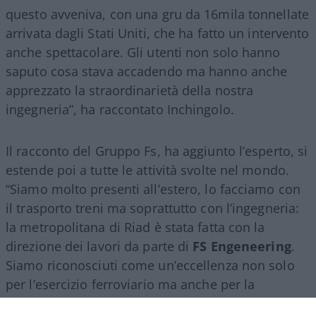
questo avveniva, con una gru da 16mila tonnellate
arrivata dagli Stati Uniti, che ha fatto un intervento
anche spettacolare. Gli utenti non solo hanno
saputo cosa stava accadendo ma hanno anche
apprezzato la straordinarietà della nostra
ingegneria”, ha raccontato Inchingolo.
Il racconto del Gruppo Fs, ha aggiunto l’esperto, si
estende poi a tutte le attività svolte nel mondo.
“Siamo molto presenti all’estero, lo facciamo con
il trasporto treni ma soprattutto con l’ingegneria:
la metropolitana di Riad è stata fatta con la
direzione dei lavori da parte di
FS Engeneering
.
Siamo riconosciuti come un’eccellenza non solo
per l’esercizio ferroviario ma anche per la
realizzazione e progettazione dei lavori in questo