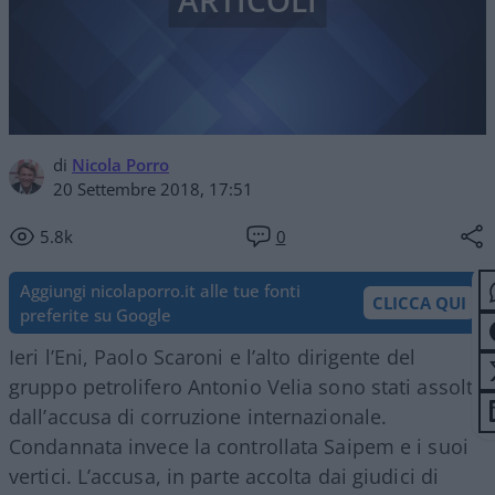
ARTICOLI
di
Nicola Porro
20 Settembre 2018, 17:51
5.8k
0
Aggiungi nicolaporro.it alle tue fonti
CLICCA QUI
preferite su Google
Ieri l’Eni, Paolo Scaroni e l’alto dirigente del
gruppo petrolifero Antonio Velia sono stati assolti
dall’accusa di corruzione internazionale.
Condannata invece la controllata Saipem e i suoi
vertici. L’accusa, in parte accolta dai giudici di