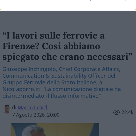
“I lavori sulle ferrovie a
Firenze? Così abbiamo
spiegato che erano necessari”
Giuseppe Inchingolo, Chief Corporate Affairs,
Communication & Sustainability Officer del
Gruppo Ferrovie dello Stato Italiane, a
Nicolaporro.it: "La comunicazione digitale ha
disintermediato il flusso informativo"
di
Marco Leardi
22.4k
7 Agosto 2026, 20:00