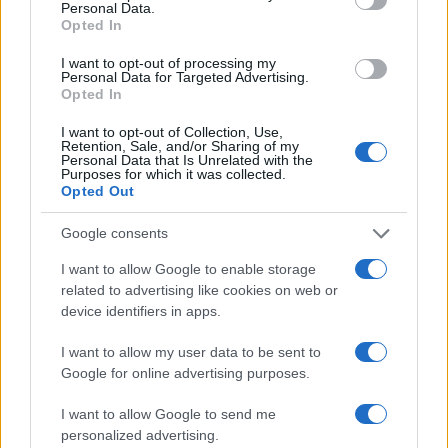
Personal Data.
vicenda Saipem secondo la giustizia di primo
Opted In
grado è una storia di corruzione che non poteva
I want to opt-out of processing my
essere conosciuta dai vertici della società a
Personal Data for Targeted Advertising.
monte, dalla holding e cioè dall’Eni guidata
Opted In
appunto da Scaroni. I pm per contratto debbono
I want to opt-out of Collection, Use,
Retention, Sale, and/or Sharing of my
essere sospettosi. Il gup però aveva ritenuto già a
Personal Data that Is Unrelated with the
suo tempo
l’inconsistenza dell’accusa
, che
Purposes for which it was collected.
Opted Out
incurante ha insistito fino alla Cassazione per poi
essere smentita dalla sentenza di ieri. Abbiamo la
Google consents
vaghissima impressione che ci sia un sovrappiù;
I want to allow Google to enable storage
oggi se parli di accanimento vieni querelato. Ma
related to advertising like cookies on web or
insomma la ricerca a tutti i costi di una bella
device identifiers in apps.
preda e di un responsabile oggettivo di un
I want to allow my user data to be sent to
malaffare, riporta appunto alla giustizia, spesso
Google for online advertising purposes.
sommaria, che si amministrava durante Mani
I want to allow Google to send me
pulite.
personalized advertising.