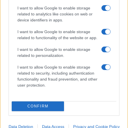
I want to allow Google to enable storage
related to analytics like cookies on web or
Nicola Porro, Il Giornale 20 settembre 2018
device identifiers in apps.
I want to allow Google to enable storage
#GIUSTIZIA
#TANGENTI
related to functionality of the website or app.
I want to allow Google to enable storage
related to personalization.
Commenta per primo
I want to allow Google to enable storage
related to security, including authentication
functionality and fraud prevention, and other
SEDUTE SATIRICHE
user protection.
Vignetta del 07/08/2026
CONFIRM
Vai all'archivio delle vignette
Data Deletion
Data Access
Privacy and Cookie Policy