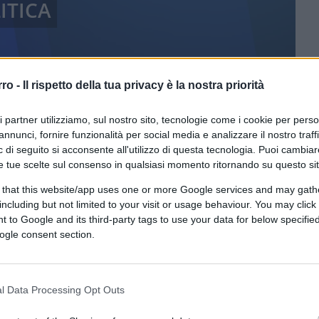
ITICA
rro -
Il rispetto della tua privacy è la nostra priorità
ri partner utilizziamo, sul nostro sito, tecnologie come i cookie per pers
annunci, fornire funzionalità per social media e analizzare il nostro traff
 di seguito si acconsente all'utilizzo di questa tecnologia. Puoi cambiar
e tue scelte sul consenso in qualsiasi momento ritornando su questo si
 that this website/app uses one or more Google services and may gath
including but not limited to your visit or usage behaviour. You may click 
ferite su Google
CLICCA QUI
 to Google and its third-party tags to use your data for below specifi
ogle consent section.
0:00
/
--:--
l Data Processing Opt Outs
l’ha capito: con i tempi che corrono, non ha