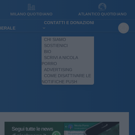
MILANO QUOTIDIANO
ATLANTICO QUOTIDIANO
CONTATTI E DONAZIONI
IBERALE
CHI SIAMO
SOSTIENICI
BIO
SCRIVI A NICOLA
PORRO
ADVERTISING
COME DISATTIVARE LE
NOTIFICHE PUSH