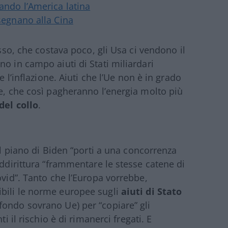
iando l’America latina
nsegnano alla Cina
usso, che costava poco, gli Usa ci vendono il
o in campo aiuti di Stati miliardari
e l’inflazione. Aiuti che l’Ue non è in grado
de, che così pagheranno l’energia molto più
del collo
.
il piano di Biden “porti a una concorrenza
addirittura “frammentare le stesse catene di
ovid”. Tanto che l’Europa vorrebbe,
bili le norme europee sugli
aiuti di Stato
fondo sovrano Ue) per “copiare” gli
i il rischio è di rimanerci fregati. E