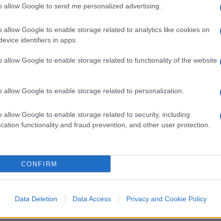
to allow Google to send me personalized advertising.
o allow Google to enable storage related to analytics like cookies on
evice identifiers in apps.
: la cooperazione con gli Stati Uniti
cegliere in ambito Nato un intervento
o allow Google to enable storage related to functionality of the website
l grano. I soldi. Lo dimostra il fatto che
ropea ad accettare le sanzioni contro Mosca,
o allow Google to enable storage related to personalization.
ner Nato più colpiti dagli effetti avversi
omiche comuni per far fronte alla crisi.
o allow Google to enable storage related to security, including
cation functionality and fraud prevention, and other user protection.
 mastodontico chiamato
Inflation
i tutte le capitali europee, rischia di
ato globale.
CONFIRM
Data Deletion
Data Access
Privacy and Cookie Policy