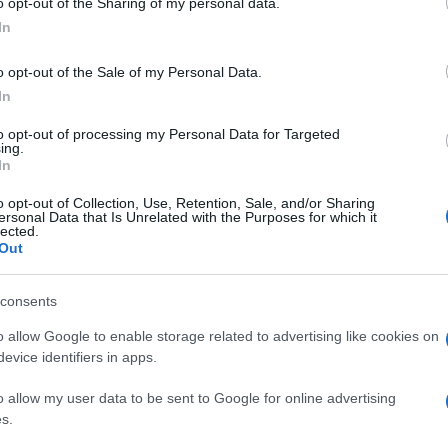
enza energetica
russa alla brace della
o opt-out of the Sharing of my personal data.
In
 da tempo: la decisione di dire addio alle
otermico, in favore del
full elettric
in così
o opt-out of the Sale of my Personal Data.
erci dipendenti dall’Oriente. Dice il ministro
In
tegralismo pseudo-ambientalista non serve
to opt-out of processing my Personal Data for Targeted
 strada decine di migliaia di operai”.
ing.
In
o opt-out of Collection, Use, Retention, Sale, and/or Sharing
ersonal Data that Is Unrelated with the Purposes for which it
lected.
Out
a
Commissione Europea
durante la sua
lavorazione di alcune delle materie prime
consents
trollate da un unico Paese, la Cina – ha
o allow Google to enable storage related to advertising like cookies on
 costruire un’alternativa a questo monopolio
evice identifiers in apps.
iche. L’idea alla base è semplice: la
o allow my user data to be sent to Google for online advertising
approvvigionamento, la produzione e la
s.
e il monopolio”.