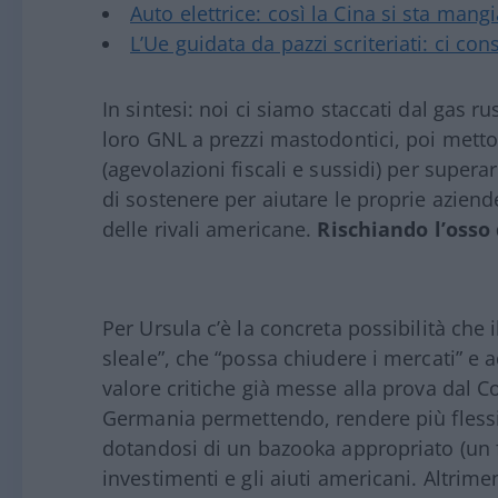
Auto elettrice: così la Cina si sta mang
L’Ue guidata da pazzi scriteriati: ci co
In sintesi: noi ci siamo staccati dal gas r
loro GNL a prezzi mastodontici, poi metton
(agevolazioni fiscali e sussidi) per superar
di sostenere per aiutare le proprie azien
delle rivali americane.
Rischiando l’osso 
Per Ursula c’è la concreta possibilità che 
sleale”, che “possa chiudere i mercati” e 
valore critiche già messe alla prova dal C
Germania permettendo, rendere più flessi
dotandosi di un bazooka appropriato (un 
investimenti e gli aiuti americani. Altriment