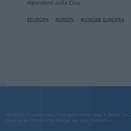
dipendenti dalla Cina.
#EUROPA
#GREEN
#UNIONE EUROPEA
LUNIFIN S.r.l. a socio unico. Sede legale Milano, Largo F. Richini, 2/A,
C.F./P.Iva en. 07174900154, REA cap. soc. euro 10.000,00 i.v.