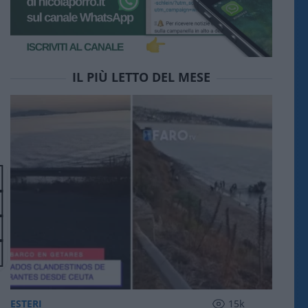
IL PIÙ LETTO DEL MESE
ESTERI
15k