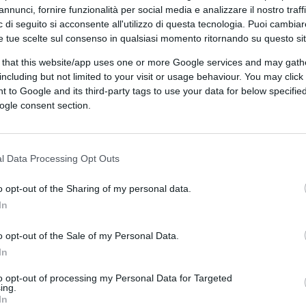
annunci, fornire funzionalità per social media e analizzare il nostro traff
li investigatori di Salerno per i reati di
 di seguito si acconsente all'utilizzo di questa tecnologia. Puoi cambiar
 ha portato alla scoperta di un sodalizio
e tue scelte sul consenso in qualsiasi momento ritornando su questo si
fittizie di nulla osta al lavoro per due mila
 that this website/app uses one or more Google services and may gath
gare elevate somme di denaro pur di ottenere
including but not limited to your visit or usage behaviour. You may click 
ito dei decreti flussi ed emersione. Tutto
 to Google and its third-party tags to use your data for below specifi
età compiacenti o create ad hoc, di
ogle consent section.
a gli indagati è spuntato anche un volto
a Salvati, tesoriere del Partito
re il padre Giuseppe.
l Data Processing Opt Outs
o opt-out of the Sharing of my personal data.
In
ommissario regionale del partito Antonio
o opt-out of the Sale of my Personal Data.
ecento pagine firmate dai gip di Salerno
In
ro avuto il compito di “formare o aggiustare
 presentazione e/o il buon esito delle
to opt-out of processing my Personal Data for Targeted
ing.
 fine di farla ‘correggere’ ai datori di
In