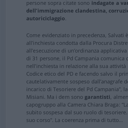
persone sopra citate sono
indagate a var
dell’immigrazione clandestina, corruzio
autoriciclaggio
.
Come evidenziato in precedenza, Salvati 
all’inchiesta condotta dalla Procura Distr
all’esecuzione di un’ordinanza applicativa
di 31 persone, il Pd Campania comunica che
nell’inchiesta in relazione alla sua attivit
Codice etico del PD e facendo salvo il pri
cautelativamente sospeso dall’anagrafe deg
incarico di Tesoriere del Pd Campania”, 
Misiani. Ma i dem sono
garantisti
, almen
capogruppo alla Camera Chiara Braga: “La 
subito sospesa dal suo ruolo di tesoriere.
suo corso”. La coerenza prima di tutto…