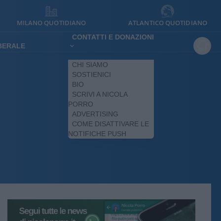
MILANO QUOTIDIANO
ATLANTICO QUOTIDIANO
CONTATTI E DONAZIONI
IBERALE
CHI SIAMO
SOSTIENICI
BIO
SCRIVI A NICOLA
PORRO
ADVERTISING
COME DISATTIVARE LE
NOTIFICHE PUSH