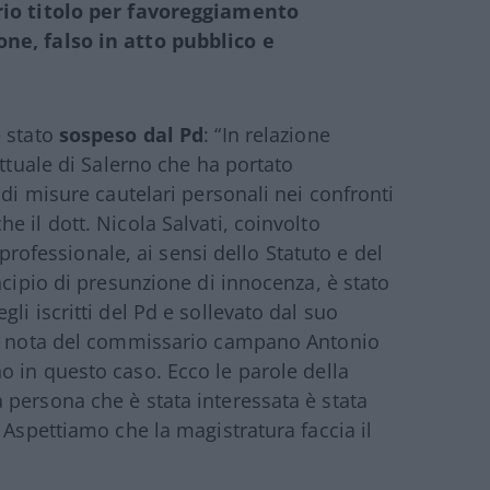
io titolo per favoreggiamento
ne, falso in atto pubblico e
è stato
sospeso dal Pd
: “In relazione
ettuale di Salerno che ha portato
 di misure cautelari personali nei confronti
 il dott. Nicola Salvati, coinvolto
à professionale, ai sensi dello Statuto e del
ncipio di presunzione di innocenza, è stato
li iscritti del Pd e sollevato dal suo
la nota del commissario campano Antonio
o in questo caso. Ecco le parole della
persona che è stata interessata è stata
 Aspettiamo che la magistratura faccia il