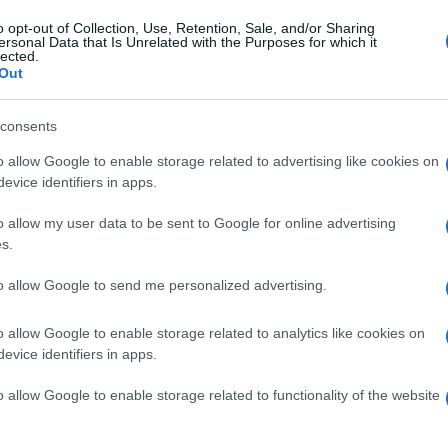
 predisporre false fatture”.
o opt-out of Collection, Use, Retention, Sale, and/or Sharing
ersonal Data that Is Unrelated with the Purposes for which it
lected.
, si tratterebbe di un espediente
Out
olume d’affari propedeutico alla
e relative ai decreti flussi ed emersione,
consents
i provenienza illecita”. Ma non solo. In base
o allow Google to enable storage related to advertising like cookies on
ro riscontri per quanto riguarda il
evice identifiers in apps.
terato” del tesoriere piddino e del padre
o allow my user data to be sent to Google for online advertising
n volto piuttosto noto della politica
s.
n Campania, è stato anche vice sindaco di
na di Napoli.
to allow Google to send me personalized advertising.
o allow Google to enable storage related to analytics like cookies on
evice identifiers in apps.
o allow Google to enable storage related to functionality of the website
opre garantista