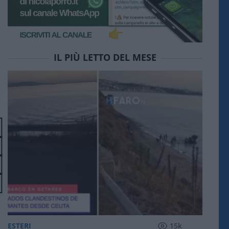
IL PIÙ LETTO DEL MESE
ESTERI
15k