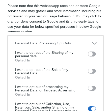
Please note that this website/app uses one or more Google
Saat 09.30 sıralarında İçişleri Bakanlığımız
services and may gather and store information including but
Emniyet Genel Müdürlüğü giriş kapısı önüne
not limited to your visit or usage behaviour. You may click to
hafif ticari araçla gelen 2 terörist bombalı
grant or deny consent to Google and its third-party tags to
saldırı eyleminde bulunmuştur.
use your data for below specified purposes in below Google
consent section.
Teröristlerden biri kendini patlatmış, diğer
Personal Data Processing Opt Outs
terörist etkisiz hale getirilmiştir.
I want to opt-out of the Sharing of my
personal data.
Opted In
Açılan ateş sırasında 2 Emniyet…
I want to opt-out of the Sale of my
Personal Data.
— Ali Yerlikaya (@AliYerlikaya)
October 1, 2023
Opted In
I want to opt-out of processing my
Personal Data for Targeted Advertising.
L’attentato suicida nella capitale turca
Opted In
evidenzia una volta di più le tensioni interne al
I want to opt-out of Collection, Use,
Paese. Sebbene le indagini siano ancora in
Retention, Sale, and/or Sharing of my
Personal Data that Is Unrelated with the