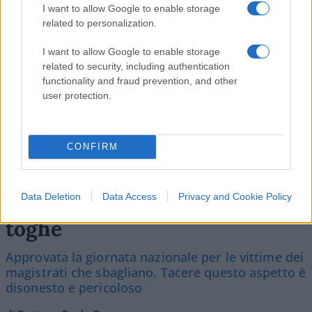
I want to allow Google to enable storage
related to personalization.
2
I want to allow Google to enable storage
related to security, including authentication
Leggi i commenti
functionality and fraud prevention, and other
user protection.
CONFIRM
Errori giudiziari, è ora di
Data Deletion
Data Access
Privacy and Cookie Policy
studiare i bias cognitivi delle
toghe
Approvata la giornata nazionale per le vittime dei
magistrati che sbagliano. Tacere questo aspetto è
disonesto e pericoloso