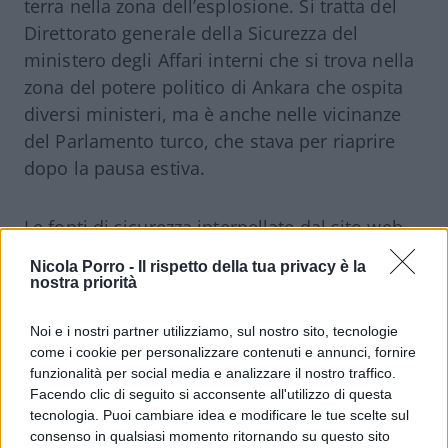
terra nella zona dell’esplosione. Si tratta del
Direttorato generale della Sicurezza del
ministero degli Affari interni che si trova nella
zona del potere politico di Ankara che ospita
diversi ministeri, ma è anche nelle vicinanze
del Parlamento turco, che stava per riaprire
dopo la pausa estiva.
Le fonti di sicurezza interpellate dal sito web
“Middle East Eye” forniscono ulteriori dettagli
Nicola Porro -
Il rispetto della tua privacy è la
sull’attacco. Secondo loro, uno dei due
nostra priorità
terroristi ha fatto uso di un fucile, e durante
Noi e i nostri partner utilizziamo, sul nostro sito, tecnologie
l’attacco è andato in scena uno scontro a
come i cookie per personalizzare contenuti e annunci, fornire
fuoco. Alcune fonti riferiscono che uno dei
funzionalità per social media e analizzare il nostro traffico.
due agenti coinvolti nell’incidente è ferito in
Facendo clic di seguito si acconsente all'utilizzo di questa
modo grave.
tecnologia. Puoi cambiare idea e modificare le tue scelte sul
consenso in qualsiasi momento ritornando su questo sito