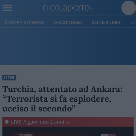
ECONOMIA
LIBERILIBRI
SHOP
SOSTIENICI
ESTERI
Turchia, attentato ad Ankara:
“Terrorista si fa esplodere,
ucciso il secondo”
LIVE
Aggiornato
2 anni fa