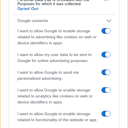
corso, la natura dell’attacco e l’uso di potenti
Purposes for which it was collected.
armi come un lanciarazzi suggeriscono la
Opted Out
potenziale coinvolgimento di organizzazioni
Google consents
estremiste.
I want to allow Google to enable storage
related to advertising like cookies on web or
La notizia dell’attacco è di fondamentale
device identifiers in apps.
importanza per la comprensione delle
I want to allow my user data to be sent to
continue sfide che la Turchia affronta nella
Google for online advertising purposes.
gestione del terrorismo interno. “La nostra
lotta continuerà senza regole fino a che
I want to allow Google to send me
personalized advertising.
l’ultimo terrorista non sarà neutralizzato”, ha
scritto in un tweet
Ali Yerlikaya.
I want to allow Google to enable storage
related to analytics like cookies on web or
device identifiers in apps.
I want to allow Google to enable storage
#TERRORISMO
#TURCHIA
related to functionality of the website or app.