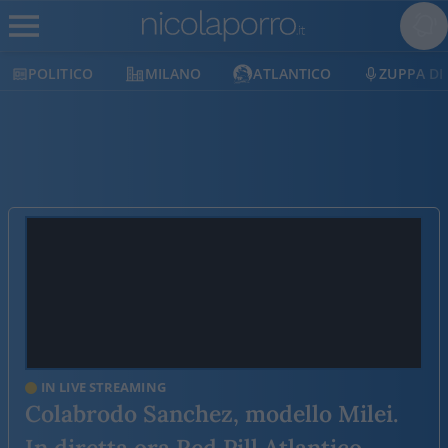
POLITICO
MILANO
ATLANTICO
ZUPPA DI 
IN LIVE STREAMING
Colabrodo Sanchez, modello Milei.
In diretta ora Red Pill Atlantico