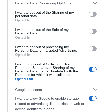
Personal Data Processing Opt Outs
garantendone altresì le esposizioni. Un
investimento a dir poco ingente, fortemente
I want to opt-out of the Sharing of my
personal data.
voluto da un Maurizio Landini decisamente più
Opted In
attento al marketing, ovviamente incentrato sulla
I want to opt-out of the Sale of my
sua figura, che alla propaganda sindacale. Ma non
Personal Data.
è tutto. Nel solo anno 2022 la Cgil ha speso circa
Opted In
500 mila euro per finanziare tre
I want to opt-out of processing my
Personal Data for Targeted Advertising.
manifestazioni per la pace e reclamare
, con
Opted In
vivo orgoglio antiatlantista, l’immediata
sospensione del sostegno italiano alla causa di
I want to opt-out of Collection, Use,
Retention, Sale, and/or Sharing of my
liberazione ucraina. Posizioni politiche a parte,
Personal Data that Is Unrelated with the
Purposes for which it was collected.
sulle quali ci sarebbe comunque non poco da
Opted Out
obiettare, non si comprende francamente quale
Google consents
sia il nesso tra le iniziative pacifiste
generosamente promosse dalla Cgil e l’attività
I want to allow Google to enable storage
related to advertising like cookies on web or
sindacale di cui, fino a prova contraria, un
device identifiers in apps.