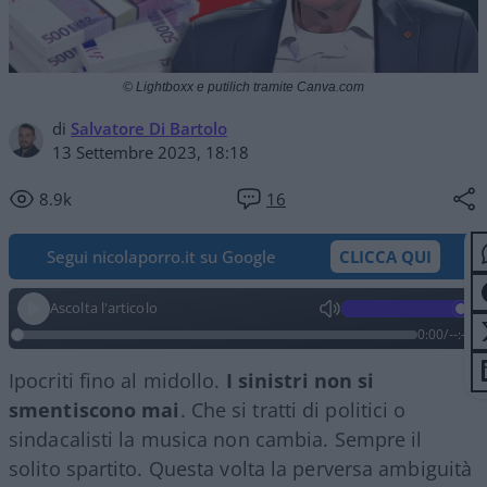
© Lightboxx e putilich tramite Canva.com
di
Salvatore Di Bartolo
13 Settembre 2023, 18:18
8.9k
16
Segui nicolaporro.it su Google
CLICCA QUI
Ascolta l'articolo
0:00
/
--:--
Ipocriti fino al midollo.
I sinistri non si
smentiscono mai
. Che si tratti di politici o
sindacalisti la musica non cambia. Sempre il
solito spartito. Questa volta la perversa ambiguità