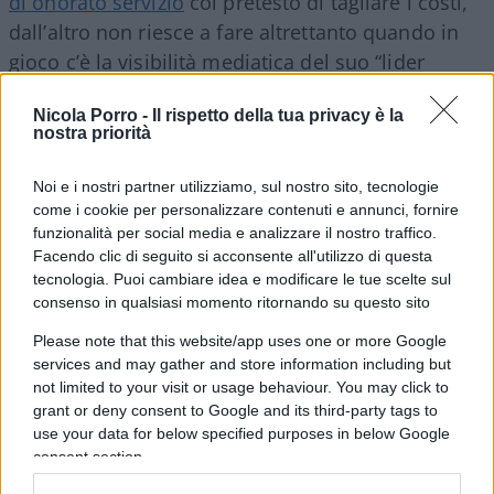
di onorato servizio
col pretesto di tagliare i costi,
dall’altro non riesce a fare altrettanto quando in
gioco c’è la visibilità mediatica del suo “lider
maximo”. Un dipendente che grava sui bilanci per
Nicola Porro -
Il rispetto della tua privacy è la
appena 55 mila euro lordi l’anno è un lusso che la
nostra priorità
Confederazione non può permettersi. E quindi,
out il portavoce di Landini
. Troppo oneroso per
Noi e i nostri partner utilizziamo, sul nostro sito, tecnologie
le deficitarie casse confederative. D’altro canto,
come i cookie per personalizzare contenuti e annunci, fornire
funzionalità per social media e analizzare il nostro traffico.
però, le medesime logiche non vengono utilizzate,
Facendo clic di seguito si acconsente all'utilizzo di questa
ad esempio, nel caso dei costi di comunicazione.
tecnologia. Puoi cambiare idea e modificare le tue scelte sul
E che costi!
consenso in qualsiasi momento ritornando su questo sito
Please note that this website/app uses one or more Google
Più di 2,8 milioni di euro nell’anno 2021
come
services and may gather and store information including but
not limited to your visit or usage behaviour. You may click to
racconta
Il Giornale
, e ulteriori 2,7 per il 2022, di
grant or deny consent to Google and its third-party tags to
cui oltre 2 milioni versati solo alla Futura srl,
use your data for below specified purposes in below Google
società che cura la comunicazione del sindacato e
consent section.
di cui la stessa Cgil è socio di minoranza al 48,8%