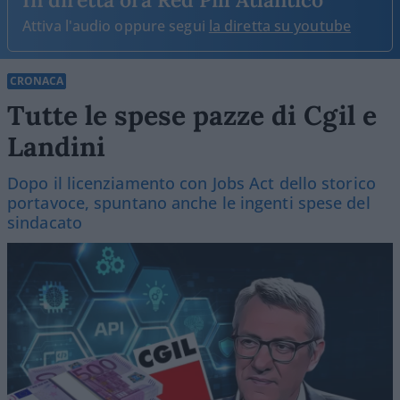
Attiva l'audio oppure segui
la diretta su youtube
CRONACA
Tutte le spese pazze di Cgil e
Landini
Dopo il licenziamento con Jobs Act dello storico
portavoce, spuntano anche le ingenti spese del
sindacato