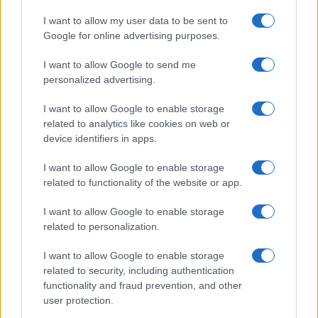
sindacato dovrebbe occuparsi. Chissà.
I want to allow my user data to be sent to
Google for online advertising purposes.
Ma d’altronde, c’è poco da stupirsi, da buon
I want to allow Google to send me
personalized advertising.
narcisista qual è,
Maurizio Landini ama
prendersi la scena
, interpretare la parte del
I want to allow Google to enable storage
protagonista, e quando in ballo ci sono
related to analytics like cookies on web or
l’immagine e il prestigio personale non sembra
device identifiers in apps.
proprio bastare a spese. Con buona pace degli
I want to allow Google to enable storage
iscritti e del suo portavoce. Ops, ex portavoce.
related to functionality of the website or app.
I want to allow Google to enable storage
Salvatore Di Bartolo, 13 settembre 2023
related to personalization.
I want to allow Google to enable storage
#CGIL
#MAURIZIO LANDINI
#SINDACATO
related to security, including authentication
functionality and fraud prevention, and other
user protection.
16