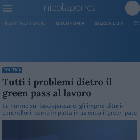
ECONOMIA
LIBERILIBRI
SHOP
SOSTIENICI
POLITICA
Tutti i problemi dietro il
green pass al lavoro
Le norme sul lasciapassare, gli imprenditori-
controllori: come impatta in azienda il green pass