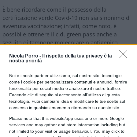
È bene ricordare come il possesso della
certificazione verde Covid-19 non sia sinonimo di
avvenuta vaccinazione; infatti, come noto, è
possibile ottenere il c.d. green pass anche a
seguito di tampone molecolare o antigenico
rapido avente esito negativo (nel primo caso il
Nicola Porro -
Il rispetto della tua privacy è la
green pass ha una durata limitata pari a 72 ore
nostra priorità
mentre nel secondo caso pari a 48 ore) nonché a
seguito del rilascio del certificato di guarigione dal
Noi e i nostri partner utilizziamo, sul nostro sito, tecnologie
come i cookie per personalizzare contenuti e annunci, fornire
Covid-19 (in tal caso, la durata del
green pass
è
funzionalità per social media e analizzare il nostro traffico.
pari a 6 mesi dall’avvenuta guarigione). Degne di
Facendo clic di seguito si acconsente all'utilizzo di questa
nota le conseguenze previste dal legislatore nel
tecnologia. Puoi cambiare idea e modificare le tue scelte sul
caso in cui il lavoratore sia sprovvisto di green
consenso in qualsiasi momento ritornando su questo sito
pass. Difatti, quest’ultimo
verrà considerato
Please note that this website/app uses one or more Google
assente ingiustificato senza diritto alla
services and may gather and store information including but
not limited to your visit or usage behaviour. You may click to
retribuzione
sino alla presentazione della