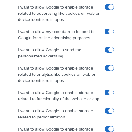
#OBBLIGO
I want to allow Google to enable storage
related to advertising like cookies on web or
Pagina
PAGINA
Precedente
device identifiers in apps.
SUCCESSIVA
I want to allow my user data to be sent to
Google for online advertising purposes.
37
I want to allow Google to send me
Leggi i commenti
personalized advertising.
I want to allow Google to enable storage
SEDUTE SATIRICHE
related to analytics like cookies on web or
Vignetta del 04/08/2026
device identifiers in apps.
I want to allow Google to enable storage
related to functionality of the website or app.
Vai all'archivio delle vignette
I want to allow Google to enable storage
related to personalization.
I want to allow Google to enable storage