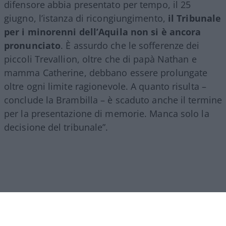
difensore abbia presentato per tempo, il 25
giugno, l’istanza di ricongiungimento,
il Tribunale
per i minorenni dell’Aquila non si è ancora
pronunciato
. È assurdo che le sofferenze dei
piccoli Trevallion, oltre che di papà Nathan e
mamma Catherine, debbano essere prolungate
oltre ogni limite ragionevole. A quanto risulta –
conclude la Brambilla – è scaduto anche il termine
per la presentazione di memorie. Manca solo la
decisione del tribunale”.