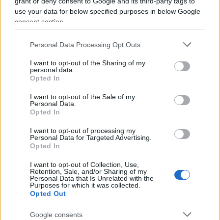
grant or deny consent to Google and its third-party tags to
certificazione verde Covid-19, seppur con diritto
use your data for below specified purposes in below Google
alla conservazione del posto di lavoro. Risulta
consent section.
altresì espressamente esclusa la possibilità per il
Personal Data Processing Opt Outs
datore di lavoro di avviare qualsiasi procedimento
disciplinare nei suoi confronti.
I want to opt-out of the Sharing of my
personal data.
Opted In
Ma vi è di più. Qualora un lavoratore dovesse
I want to opt-out of the Sale of my
essere colto sul luogo di lavoro privo di green
Personal Data.
Opted In
pass, il datore di lavoro è legittimato ad irrogare
al dipendente le sanzioni disciplinari previste dal
I want to opt-out of processing my
Personal Data for Targeted Advertising.
contratto collettivo di riferimento ed il lavoratore
Opted In
risulterebbe, inoltre, destinatario di una sanzione
I want to opt-out of Collection, Use,
amministrativa pecuniaria di importo variabile tra
Retention, Sale, and/or Sharing of my
Personal Data that Is Unrelated with the
euro 600 ed euro 1.550.
Purposes for which it was collected.
Opted Out
#COVID
#GREEN PASS
#LAVORO
#LIBERTÀ
Google consents