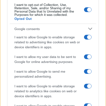
dell'Occidente"
I want to opt-out of Collection, Use,
Retention, Sale, and/or Sharing of my
Secondo il presidente russo, “L’Ucraina è
Personal Data that Is Unrelated with the
Purposes for which it was collected.
ostaggio delle ambizioni dell’Occidente”.
Opted Out
Google consents
3 anni fa
I want to allow Google to enable storage
Putin: "L'Occidente ha
related to advertising like cookies on web or
device identifiers in apps.
dimenticato chi ha sconfitto il
nazismo"
I want to allow my user data to be sent to
Google for online advertising purposes.
Nel suo discorso alla parata del 9 maggio, il
I want to allow Google to send me
presidente
Vladimir Putin
ha puntato il dito
personalized advertising.
contro l’Occidente: “Ha dimenticato chi ha
I want to allow Google to enable storage
sconfitto il nazismo”, ha detto. “Per noi, per la
related to analytics like cookies on web or
Russia, non ci sono popoli ostili né in
device identifiers in apps.
Occidente né in Oriente. Come la stragrande
I want to allow Google to enable storage