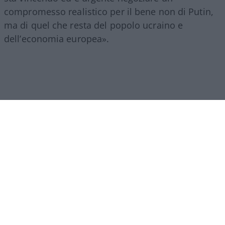
compromesso realistico per il bene non di Putin,
ma di quel che resta del popolo ucraino e
dell’economia europea».
Tralasciamo per un momento la sua lettura della
situazione bellica e prendiamo per buona la sua