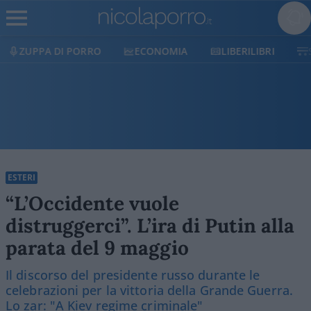
ECONOMIA
LIBERILIBRI
SHOP
SOSTIENICI
ESTERI
“L’Occidente vuole
distruggerci”. L’ira di Putin alla
parata del 9 maggio
Il discorso del presidente russo durante le
celebrazioni per la vittoria della Grande Guerra.
Lo zar: "A Kiev regime criminale"