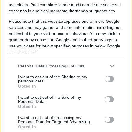
3 anni fa
tecnologia. Puoi cambiare idea e modificare le tue scelte sul
Putin: "Proteggeremo il
consenso in qualsiasi momento ritornando su questo sito
Donbass"
Please note that this website/app uses one or more Google
services and may gather and store information including but
Nel suo discorso,
Putin
ha assicurato che
not limited to your visit or usage behaviour. You may click to
Mosca continuerà a combattere in Ucraina:
grant or deny consent to Google and its third-party tags to
“Oggi la civiltà è di nuovo a una svolta decisiva
use your data for below specified purposes in below Google
consent section.
– ha detto – Ancora una volta è stata scatenata
una vera guerra contro la nostra Patria, ma
Personal Data Processing Opt Outs
abbiamo respinto il terrorismo internazionale,
proteggeremo anche gli abitanti del
I want to opt-out of the Sharing of my
Donbass
personal data.
e garantiremo la nostra sicurezza”.
Opted In
I want to opt-out of the Sale of my
Personal Data.
Opted In
3 anni fa
I want to opt-out of processing my
Putin: "Ucraina ostaggio
Personal Data for Targeted Advertising.
Opted In