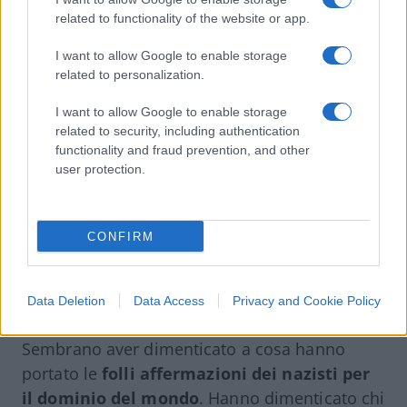
maggioranza delle persone sul pianeta,
related to functionality of the website or app.
vogliamo vedere un futuro di pace, libertà e
stabilità. Crediamo che qualsiasi ideologia di
I want to allow Google to enable storage
related to personalization.
superiorità sia intrinsecamente disgustosa,
criminale e mortale. Tuttavia,
le élite
I want to allow Google to enable storage
globaliste occidentali
parlano ancora della
related to security, including authentication
loro esclusività, provocano conflitti e
functionality and fraud prevention, and other
user protection.
sconvolgimenti sanguinosi, seminano odio,
russofobia, nazionalismo aggressivo e
distruggono la famiglia, i valori tradizionali
CONFIRM
che rendono una persona una persona. E tutto
per continuare a dettare, imporre ai popoli la
loro volontà, i loro diritti, regole e, di fatto, un
Data Deletion
Data Access
Privacy and Cookie Policy
sistema di rapina, violenza e repressione.
Sembrano aver dimenticato a cosa hanno
portato le
folli affermazioni dei nazisti per
il dominio del mondo
. Hanno dimenticato chi