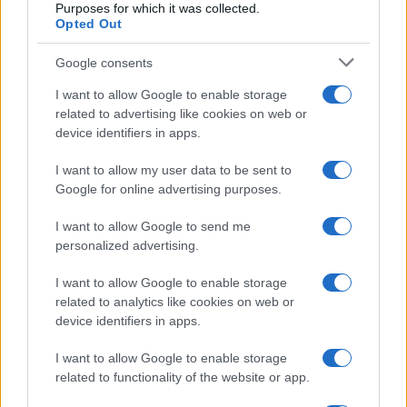
Purposes for which it was collected.
nata con il suo tutor
Fabio Rampelli
. Il partito è
Opted Out
ora guidato da quella che è soprannominata la
Google consents
“generazione Atreju”, con la segretaria personale
Patrizia Scurti
, il cognato
Francesco
I want to allow Google to enable storage
related to advertising like cookies on web or
Lollobrigida
e l’amico
Giovanbattista Fazzolari
,
device identifiers in apps.
che tutto e tutti scrutano e controllano. E pensare
che, con un piccolo sforzo ancora, Giorgia
I want to allow my user data to be sent to
Google for online advertising purposes.
potrebbe diventare un’aquila, se solo aprisse le ali
e volasse alto, raccogliendo intorno a sé nuove
I want to allow Google to send me
intelligenze e personalità.
personalized advertising.
I want to allow Google to enable storage
Ma a ben guardare, quello delle persone non è
related to analytics like cookies on web or
solo un problema della Meloni bensì dell’intero
device identifiers in apps.
centrodestra. Infatti i mondi che contano davvero,
I want to allow Google to enable storage
corpi intermedi, intellettuali, imprenditori,
related to functionality of the website or app.
professionisti, a parte talune interlocuzioni