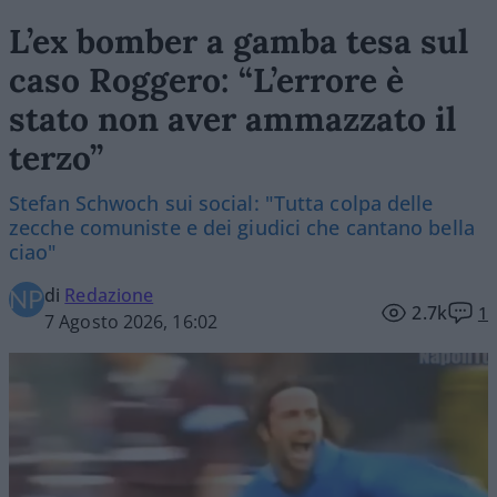
L’ex bomber a gamba tesa sul
caso Roggero: “L’errore è
stato non aver ammazzato il
terzo”
Stefan Schwoch sui social: "Tutta colpa delle
zecche comuniste e dei giudici che cantano bella
ciao"
di
Redazione
2.7k
1
7 Agosto 2026, 16:02