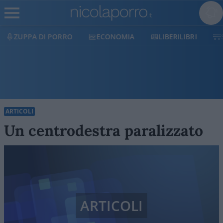
ECONOMIA
LIBERILIBRI
SHOP
SOSTIENICI
ARTICOLI
Un centrodestra paralizzato
ARTICOLI