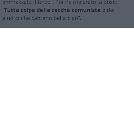
ammazzato il terzo”. Poi ha rincarato la dose:
“
Tutta colpa delle zecche comuniste
e dei
giudici che cantano bella ciao”.
Roggero, come detto, dopo la sentenza del 15
luglio della
Corte di Cassazione che ha accolto la