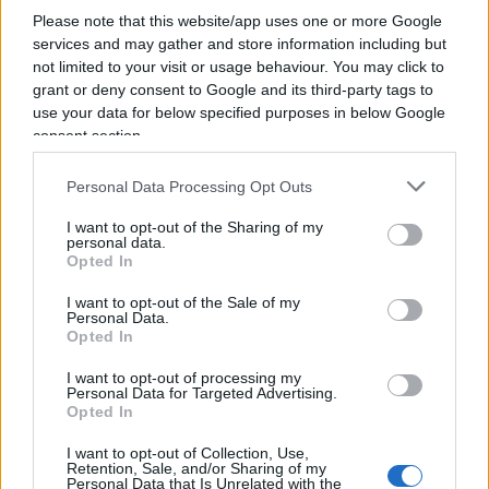
una politica comunitaria innovativa. E ha finito per
Please note that this website/app uses one or more Google
isolarsi, mandando avanti personaggi come
services and may gather and store information including but
Claudio Borghi
e
Alberto Bagnai
che, però,
not limited to your visit or usage behaviour. You may click to
grant or deny consent to Google and its third-party tags to
hanno agevolato dei pericolosi distinguo interni
use your data for below specified purposes in below Google
rispetto a personalità del calibro di
Giancarlo
consent section.
Giorgetti
,
Luca Zaia
e
Massimiliano Fedriga
,
ormai focalizzati verso la società civile e non più
Personal Data Processing Opt Outs
su quel mondo un po’ chiuso e molto
I want to opt-out of the Sharing of my
autoreferenziale, sia pur di qualità, di tanti
personal data.
Opted In
assessori leghisti.
I want to opt-out of the Sale of my
Personal Data.
Opted In
Resta Fratelli d’Italia con la sua presidente
Giorgia
I want to opt-out of processing my
Personal Data for Targeted Advertising.
Meloni
, premiata dai sondaggi, che cerca di
Opted In
disancorarsi dal suo vecchio mondo dei
I want to opt-out of Collection, Use,
“Gabbiani”, la visionaria corrente di Colle Oppio
Retention, Sale, and/or Sharing of my
del Fronte della Gioventù dove è politicamente
Personal Data that Is Unrelated with the