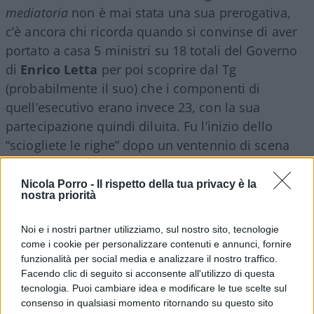
mediatoria
non è mai stata una sua prerogativa,
c’è ancora chi ricorda quando si convinse di aver
portato a casa 5 ministri su 18 totali del Governo
di
Enrico Letta
per poi scoprire dal Tg
(probabilmente il suo) che i componenti di
quell’esecutivo erano invece 23, con la sua
partecipazione quindi diluita. Fu l’inizio dello
“sciogliete le righe” dopo un ventennio di scena
politica.
Nicola Porro -
Il rispetto della tua privacy è la
nostra priorità
Quanto alla Lega, l’innamoramento degli italiani
per
Matteo Salvini
è durato, almeno per il
Noi e i nostri partner utilizziamo, sul nostro sito, tecnologie
momento, una sola stagione, certamente non
come i cookie per personalizzare contenuti e annunci, fornire
funzionalità per social media e analizzare il nostro traffico.
quella estiva. Il leader del Carroccio non è riuscito
Facendo clic di seguito si acconsente all'utilizzo di questa
a capitalizzare il grande successo delle elezioni
tecnologia. Puoi cambiare idea e modificare le tue scelte sul
europee del maggio 2019, peraltro propiziatorie di
consenso in qualsiasi momento ritornando su questo sito