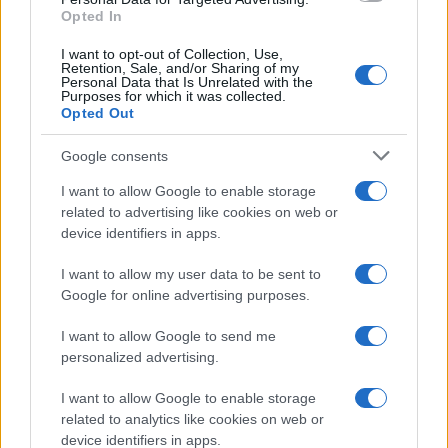
Opted In
Video
Player
I want to opt-out of Collection, Use,
Retention, Sale, and/or Sharing of my
Personal Data that Is Unrelated with the
Purposes for which it was collected.
Opted Out
Google consents
I want to allow Google to enable storage
related to advertising like cookies on web or
device identifiers in apps.
00:00
04:53
I want to allow my user data to be sent to
Google for online advertising purposes.
Nicola Porro, 26 Maggio 2023
I want to allow Google to send me
personalized advertising.
#GOVERNO MELONI
#LUCIA ANNUNZIATA
I want to allow Google to enable storage
#NOMINE RAI
#RAI
related to analytics like cookies on web or
device identifiers in apps.