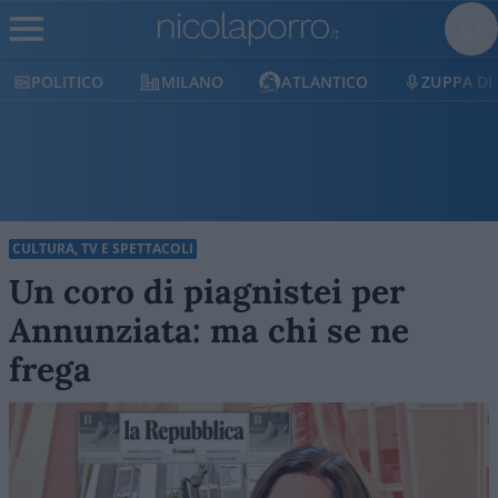
POLITICO
MILANO
ATLANTICO
ZUPPA DI 
CULTURA, TV E SPETTACOLI
Un coro di piagnistei per
Annunziata: ma chi se ne
frega