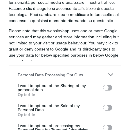
funzionalità per social media e analizzare il nostro traffico.
Facendo clic di seguito si acconsente all'utilizzo di questa
Quando c’è un governo che non ti piace e,
tecnologia. Puoi cambiare idea e modificare le tue scelte sul
soprattutto, quando la Rai ti permette di fare il tuo
consenso in qualsiasi momento ritornando su questo sito
mestiere, non puoi buttarti in area di rigore e
Please note that this website/app uses one or more Google
metterti a piangere per un fallo che non c’è stato.
services and may gather and store information including but
“Sono seria e me ne vado via”, ma che cazzo vuol
not limited to your visit or usage behaviour. You may click to
grant or deny consent to Google and its third-party tags to
dire? Questo governo non ti piace?
Fagli un culo
use your data for below specified purposes in below Google
così
! Tra l’altro sarebbe il momento migliore per
consent section.
gli ascolti. No, questo non è un atto di serietà.
Cara Lucia,
questo è un atto di codardia
perché
Personal Data Processing Opt Outs
un governo che non ti piace lo avresti dovuto
I want to opt-out of the Sharing of my
personal data.
contestare dalla mattina alla sera. Ogni governo
Opted In
ha bisogno della sua opposizione e, siccome in
parlamento la Schlein mi sembra che ne faccia
I want to opt-out of the Sale of my
Personal Data.
veramente poca, sarebbe stato il modo giusto per
Opted In
compensare.
I want to opt-out of processing my
Personal Data for Targeted Advertising.