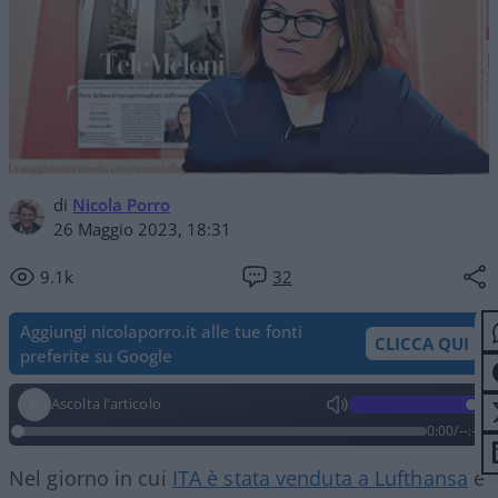
di
Nicola Porro
26 Maggio 2023, 18:31
9.1k
32
Aggiungi nicolaporro.it alle tue fonti
CLICCA QUI
preferite su Google
Ascolta l'articolo
0:00
/
--:--
Nel giorno in cui
ITA è stata venduta a Lufthansa
e