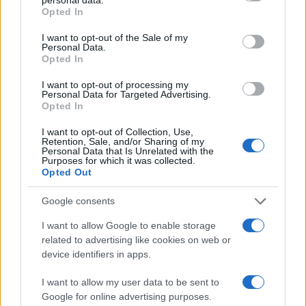
fatto scrupoli ad abbatterlo.
Opted In
I want to opt-out of the Sale of my
Il rischio ora è di una escalation diplomatica, che
Personal Data.
Opted In
peraltro si verifica a pochi giorni dal viaggio del
segretario di Stato
Antony Blinken
a Pechino,
I want to opt-out of processing my
Personal Data for Targeted Advertising.
missione importante sia in chiave economica che
Opted In
guardando
al conflitto tra Russia e Ucraina
. Il
I want to opt-out of Collection, Use,
dipartimento di Stato di Washington ha già
Retention, Sale, and/or Sharing of my
Personal Data that Is Unrelated with the
convocato
l’incaricato d’affari cinese a
Purposes for which it was collected.
Washington
“per trasmettere un messaggio
Opted Out
molto chiaro e fermo” di condanna per quanto
Google consents
successo. Dal canto suo la Cina predica calma
I want to allow Google to enable storage
nell’attesa di “verificare la situazione”: il governo
related to advertising like cookies on web or
di Xi Jinping ha fatto sapere agli Stati Uniti di non
device identifiers in apps.
aver avuto alcuna intenzione di violare alcunché.
I want to allow my user data to be sent to
Anzi. Dopo aver predicato “calma” e richiesto
Google for online advertising purposes.
tempo per un’indagine interna, il ministero degli