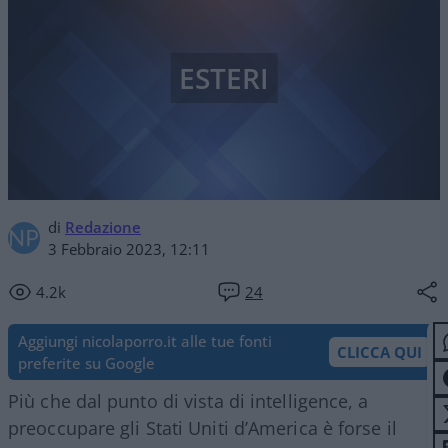
ESTERI
di
Redazione
3 Febbraio 2023, 12:11
4.2k
24
Aggiungi nicolaporro.it alle tue fonti
CLICCA QUI
preferite su Google
Più che dal punto di vista di intelligence, a
preoccupare gli Stati Uniti d’America è forse il