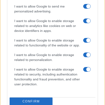
Esteri ha fatto sapere che il pallone aerostatico
I want to allow Google to send me
“viene dalla Cina” ma non è una “spia”: “Si tratta –
personalized advertising.
spiega Pechino – di uno usato per scopi di ricerca,
I want to allow Google to enable storage
principalmente meteorologici. Colpito dai venti di
related to analytics like cookies on web or
ponente e con limitate capacità di autogoverno, il
device identifiers in apps.
pallone ha deviato di molto dalla rotta
I want to allow Google to enable storage
pianificata”. La Cina “si rammarica per il suo
related to functionality of the website or app.
ingresso involontario nello spazio aereo
I want to allow Google to enable storage
statunitense per cause di forza maggiore. La parte
related to personalization.
cinese continuerà a comunicare con quella Usa e
gestirà adeguatamente questa situazione
I want to allow Google to enable storage
imprevista causata da forza maggiore”.
related to security, including authentication
functionality and fraud prevention, and other
user protection.
Articolo in aggiornamento
CONFIRM