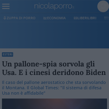
ECONOMIA
LIBERILIBRI
SHOP
SOSTIENICI
ESTERI
Un pallone-spia sorvola gli
Usa. E i cinesi deridono Biden
Il caso del pallone aerostatico che sta sorvolando
il Montana. Il Global Times: "Il sistema di difesa
Usa non è affidabile"