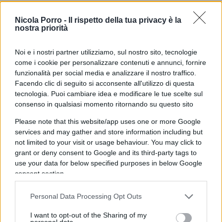
il
Global Times
. “Se i palloni aerostatici provenienti
da altri Paesi
possono davvero entrare senza
Nicola Porro -
Il rispetto della tua privacy è la
nostra priorità
ostacoli sull’America
, o addirittura entrare nei
cieli di alcuni Stati, ciò dimostra che il sistema di
Noi e i nostri partner utilizziamo, sul nostro sito, tecnologie
difesa aerea degli Stati Uniti è solo un’apparenza e
come i cookie per personalizzare contenuti e annunci, fornire
non è affidabile”.
funzionalità per social media e analizzare il nostro traffico.
Facendo clic di seguito si acconsente all'utilizzo di questa
tecnologia. Puoi cambiare idea e modificare le tue scelte sul
consenso in qualsiasi momento ritornando su questo sito
Il caso sta ovviamente scatenando le polemiche
Please note that this website/app uses one or more Google
interne negli Usa. Il presidente repubblicano della
services and may gather and store information including but
not limited to your visit or usage behaviour. You may click to
Camera dei Rappresentanti degli Stati Uniti,
Kevin
grant or deny consent to Google and its third-party tags to
McCarthy
, ha denunciato una “azione
use your data for below specified purposes in below Google
destabilizzante” da parte di una Cina che “ignora
consent section.
spudoratamente la sovranità degli Stati Uniti”. I
Personal Data Processing Opt Outs
repubblicani accusano Biden di essersi mostrato
debole, sottolineando che Trump non si sarebbe
I want to opt-out of the Sharing of my
personal data.