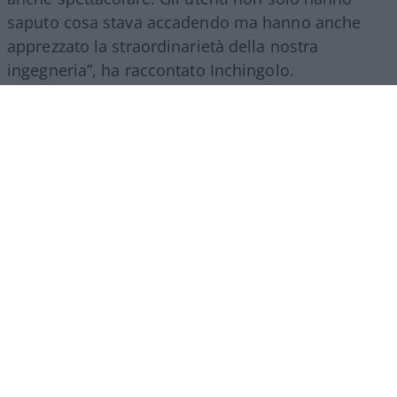
saputo cosa stava accadendo ma hanno anche
apprezzato la straordinarietà della nostra
ingegneria”, ha raccontato Inchingolo.
Il racconto del Gruppo Fs, ha aggiunto l’esperto, si
estende poi a tutte le attività svolte nel mondo.
“Siamo molto presenti all’estero, lo facciamo con
il trasporto treni ma soprattutto con l’ingegneria:
la metropolitana di Riad è stata fatta con la
direzione dei lavori da parte di
FS Engeneering
.
Siamo riconosciuti come un’eccellenza non solo
per l’esercizio ferroviario ma anche per la
realizzazione e progettazione dei lavori in questo
ambito”.
Marco Leardi, 7 agosto 2026