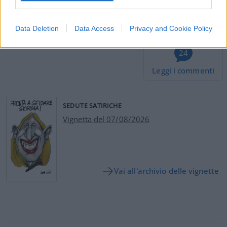
#CINA
#JOE BIDEN
#PALLONE SPIA
#STATI UNITI D'AMERICA
Data Deletion
Data Access
Privacy and Cookie Policy
24
Leggi i commenti
SEDUTE SATIRICHE
Vignetta del 07/08/2026
Vai all'archivio delle vignette