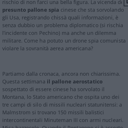
rischio di non farci una bella figura. La vicenda del
presunto
pallone spia
cinese che sta sorvolando
gli Usa, registrando chissà quali informazioni, è
senza dubbio un problema diplomatico (si rischia
l’incidente con Pechino) ma anche un dilemma
militare. Come ha potuto un drone spia comunista
violare la sovranità aerea americana?
Partiamo dalla cronaca, ancora non chiarissima.
Questa settimana
il pallone aerostatico
sospettato di essere cinese ha sorvolato il
Montana, lo Stato americano che ospita uno dei
tre campi di silo di missili nucleari statunitensi: a
Malmstrom si trovano 150 missili balistici
intercontinentali Minuteman III con armi nucleari.
Mica bazzecole. Quando il Pentagono si è accorto