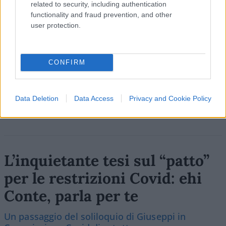
related to security, including authentication
functionality and fraud prevention, and other
SEDUTE SATIRICHE
user protection.
Vignetta del 07/08/2026
CONFIRM
Vai all'archivio delle vignette
Data Deletion
Data Access
Privacy and Cookie Policy
L’inquietante tesi sul “patto”
per le restrizioni Covid: ehi
Conte, parla per te
Un passaggio del soliloquio di Giuseppi in