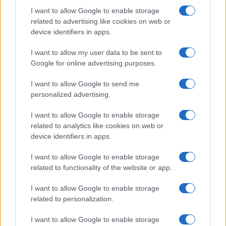
Manzoni visse, partecipe diretta, le burrascose
I want to allow Google to enable storage
lotte del 1889 e del 1890”. Soffermiamoci su
related to advertising like cookies on web or
questo stupendo passaggio. Maria è una
patriota
device identifiers in apps.
(oggi la si bollerebbe come spregevole
I want to allow my user data to be sent to
sovranista), guidata non certo da spirito di parte
Google for online advertising purposes.
“cattivo” (oggi noi persone perbene siamo
circondati dagli odiatori di sinistra e di destra).
I want to allow Google to send me
Proseguiamo.
personalized advertising.
I want to allow Google to enable storage
#GIORNALISMO
related to analytics like cookies on web or
device identifiers in apps.
Pagina
PAGINA
Precedente
I want to allow Google to enable storage
SUCCESSIVA
related to functionality of the website or app.
I want to allow Google to enable storage
20
related to personalization.
Leggi i commenti
I want to allow Google to enable storage