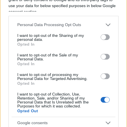
domenica mentre allora la signorilità dei tratti. E
use your data for below specified purposes in below Google
poi su
“famiglia precaria”
: per noi oggi è la
consent section.
classica famiglia sfigata della gig economy: padre
Personal Data Processing Opt Outs
conducente mascherato simil Uber, figlio rider per
consegna pizze, madre badante in nero, quelli che
I want to opt-out of the Sharing of my
personal data.
i nostri “competenti” bollano come evasori dei
Opted In
famosi 100 miliardi €. Allora, immagino, precario
I want to opt-out of the Sale of my
era nel significato di istituzione post medioevale
Personal Data.
di concessione in comodato di immobili.
Opted In
Proseguiamo.
I want to opt-out of processing my
Personal Data for Targeted Advertising.
Opted In
4.
“Essa traduceva, di preferenza sulla tela, la sua
I want to opt-out of Collection, Use,
profonda passione pei fiori, Amò anche l’attività
Retention, Sale, and/or Sharing of my
Personal Data that Is Unrelated with the
politica con una intrepidezza che veniva, non da
Purposes for which it was collected.
Opted Out
cattivo spirito di parte, ma da ardente spirito
patriottico, e con il marito e tutta la famiglia
Google consents