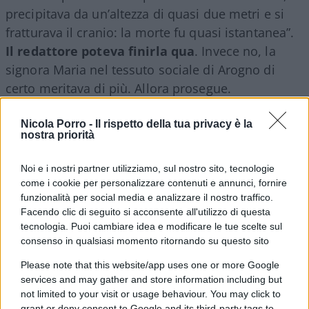
precipitava da un’altezza di quasi due metri e si
fratturava il cranio: la morte fu quasi istantanea”.
Il redattore poteva finirla qua
. Invece no, la
signora Maria nel tessuto sociale di Arogno di
certo meritava di più. Allora prosegue.
Nicola Porro -
Il rispetto della tua privacy è la
nostra priorità
3.
“Era più che sessantenne, di prestanze signorili,
Maria Manzoni, venuta dalla vecchia e precaria
Noi e i nostri partner utilizziamo, sul nostro sito, tecnologie
come i cookie per personalizzare contenuti e annunci, fornire
famiglia vodese degli Audemars, accoppiava alle
funzionalità per social media e analizzare il nostro traffico.
sue alte virtù di sposa e di madre, una squisita
Facendo clic di seguito si acconsente all'utilizzo di questa
sensibilità artistica. Pittrice di merito, faceva parte
tecnologia. Puoi cambiare idea e modificare le tue scelte sul
della Società delle Belle Arti, avendo esposto
consenso in qualsiasi momento ritornando su questo sito
sovente, con lusinghiero successo, dei bei lavori”.
Please note that this website/app uses one or more Google
Soffermiamoci su
“prestanze”
che ora noi
services and may gather and store information including but
not limited to your visit or usage behaviour. You may click to
utilizziamo per descrivere i culturisti della
grant or deny consent to Google and its third-party tags to