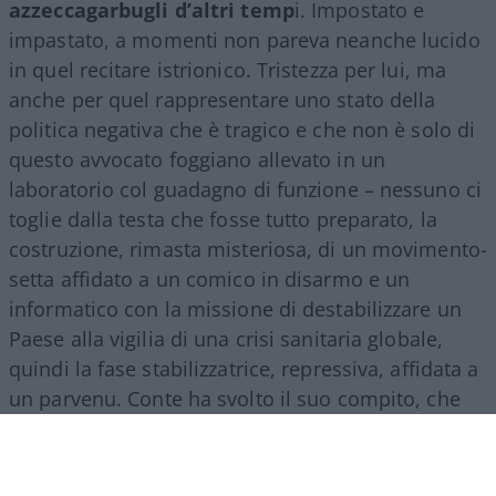
azzeccagarbugli d’altri temp
i. Impostato e
impastato, a momenti non pareva neanche lucido
in quel recitare istrionico. Tristezza per lui, ma
anche per quel rappresentare uno stato della
politica negativa che è tragico e che non è solo di
questo avvocato foggiano allevato in un
laboratorio col guadagno di funzione – nessuno ci
toglie dalla testa che fosse tutto preparato, la
costruzione, rimasta misteriosa, di un movimento-
setta affidato a un comico in disarmo e un
informatico con la missione di destabilizzare un
Paese alla vigilia di una crisi sanitaria globale,
quindi la fase stabilizzatrice, repressiva, affidata a
un parvenu. Conte ha svolto il suo compito, che
era quello dell’esecutore: di ordini interni, dal
Colle, e lontani, cinesi.
Ha guidato due governi
di segno opposto in continuità di un regime