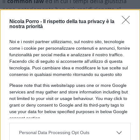
il
common law
ed in cui i tempi della giustizia
sono notoriamente ben più rapidi rispetto al
modello bizantino che di fatto vige in Italia.
Nicola Porro -
Il rispetto della tua privacy è la
nostra priorità
Anche l’illustre psichiatra
Tonino Cantelmi,
Noi e i nostri partner utilizziamo, sul nostro sito, tecnologie
consulente della famiglia, notoriamente
come i cookie per personalizzare contenuti e annunci, fornire
flemmatico e poco incline a perdere la pazienza,
funzionalità per social media e analizzare il nostro traffico.
appresa la notizia, ha duramente attaccato la
Facendo clic di seguito si acconsente all'utilizzo di questa
tecnologia. Puoi cambiare idea e modificare le tue scelte sul
decisione del Tribunale.
consenso in qualsiasi momento ritornando su questo sito
Please note that this website/app uses one or more Google
services and may gather and store information including but
Decisione, che ha tenuto in premessa a
not limited to your visit or usage behaviour. You may click to
grant or deny consent to Google and its third-party tags to
sottolineare, arriva proprio quando stava
use your data for below specified purposes in below Google
iniziando la perizia sui tre bambini da parte di
consent section.
una psicologa che lo stesso pool difensivo ha
ricusato
(ciò a causa di alcuni precedente post
Personal Data Processing Opt Outs
pubblicati dalla professionista contro la famiglia