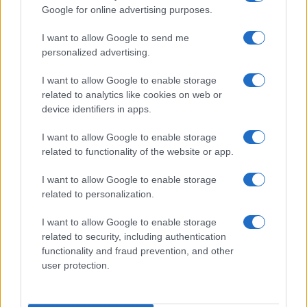
Google for online advertising purposes.
Dopodiché Cantelmi conclude con parole che, ne
I want to allow Google to send me
siamo convinti, sono condivise da gran parte di
personalized advertising.
una comunità nazionale che ha sempre tenuto in
I want to allow Google to enable storage
alta considerazione
il valore della famiglia
:
related to analytics like cookies on web or
“Come cittadino sono sgomento e indignato,
device identifiers in apps.
come professionista sono incredulo. Sottoporre a
I want to allow Google to enable storage
un nuovo trauma questi bambini è clamoroso,
related to functionality of the website or app.
sottrarre la madre è ancora più clamoroso, credo
I want to allow Google to enable storage
che stiamo sulla strada sbagliata. Faremo di tutto,
related to personalization.
opposizione ad ogni livello”.
I want to allow Google to enable storage
related to security, including authentication
D’altro canto, come ci sforziamo di ripetere da
functionality and fraud prevention, and other
tempo, in questo settore, anche
quando si è
user protection.
vittima di un palese errore di valutazione
, non
c’è un giudice a Berlino che possa rapidamente