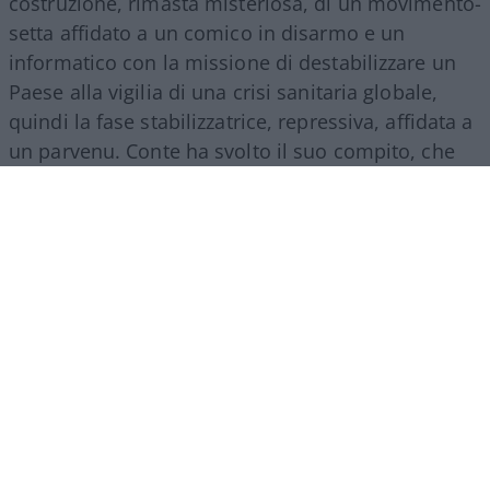
costruzione, rimasta misteriosa, di un movimento-
setta affidato a un comico in disarmo e un
informatico con la missione di destabilizzare un
Paese alla vigilia di una crisi sanitaria globale,
quindi la fase stabilizzatrice, repressiva, affidata a
un parvenu. Conte ha svolto il suo compito, che
era quello dell’esecutore: di ordini interni, dal
Colle, e lontani, cinesi.
Ha guidato due governi
di segno opposto in continuità di un regime
poi affidato a un burocrate finanziario
, che ha
inasprito l’opera, l’ha perfezionata con le misure
totalitarie dei greenpass, dei ricatti, delle
punizioni che facevano perdere lavoro e libertà,
che gettavano il Paese nella disperazione.
Ma tutto questo, il parvenu Conte non può
ammetterlo e non solo per banali questioni di