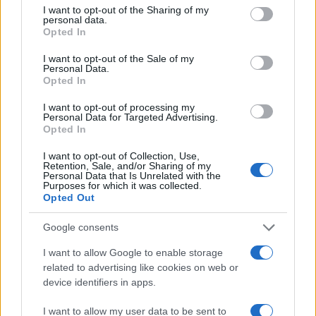
I want to opt-out of the Sharing of my
nel bosco che ne dovrebbero inficiare
personal data.
Opted In
l’imparzialità) .
I want to opt-out of the Sale of my
Personal Data.
Ebbene, dichiara Cantelmi, “Perché questa
Opted In
ordinanza sia arrivata proprio oggi me lo chiedo,
I want to opt-out of processing my
perché proprio in questo momento. Soprattutto,
Personal Data for Targeted Advertising.
Opted In
però, il dramma è di questi bambini, bambini che
hanno appena compiuto 7 anni strappati alla
I want to opt-out of Collection, Use,
Retention, Sale, and/or Sharing of my
madre. No, per questo,
come cittadino sono
Personal Data that Is Unrelated with the
Purposes for which it was collected.
davvero indignato
. Nel corso di questa perizia –
Opted Out
prosegue lo specialista – avvengono cose
Google consents
incredibili ed è difficile immaginare che questi
genitori possano essere sereni, sono sotto shock,
I want to allow Google to enable storage
related to advertising like cookies on web or
sono come dei pugili che si stanno appena
device identifiers in apps.
rialzando da un knockout”.
I want to allow my user data to be sent to