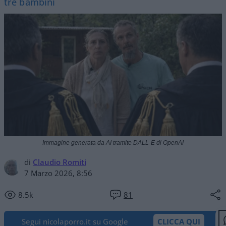
tre bambini
Immagine generata da AI tramite DALL·E di OpenAI
di
Claudio Romiti
7 Marzo 2026, 8:56
8.5k
81
Segui nicolaporro.it su Google
CLICCA QUI