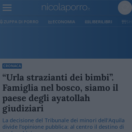
ECONOMIA
LIBERILIBRI
SHOP
SOSTIENICI
CRONACA
“Urla strazianti dei bimbi”.
Famiglia nel bosco, siamo il
paese degli ayatollah
giudiziari
La decisione del Tribunale dei minori dell'Aquila
divide l’opinione pubblica: al centro il destino di