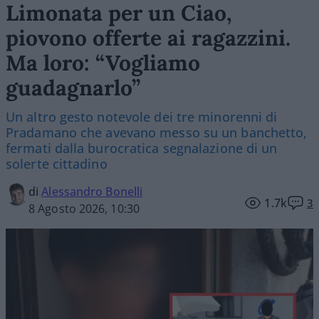
Limonata per un Ciao,
piovono offerte ai ragazzini.
Ma loro: “Vogliamo
guadagnarlo”
Un altro gesto notevole dei tre minorenni di
Pradamano che avevano messo su un banchetto,
fermati dalla burocratica segnalazione di un
solerte cittadino
di
Alessandro Bonelli
1.7k
3
8 Agosto 2026, 10:30