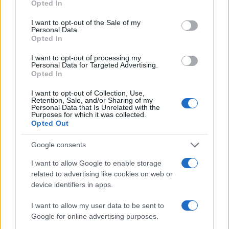
Opted In
anche immaginare che no, puoi rifiutarlo fin che ti
pare, tanto le pance crescono lo stesso, perché la
I want to opt-out of the Sale of my
Personal Data.
natura non si preoccupa delle Boldrini, delle Cathi
Opted In
Qualcosa, dei programmi eurogender, dei
I want to opt-out of processing my
manichini fintorock in reggicalze, e allora sono
Personal Data for Targeted Advertising.
Opted In
cazzi.
I want to opt-out of Collection, Use,
Retention, Sale, and/or Sharing of my
Personal Data that Is Unrelated with the
E che ne facciamo di quei bambini in formazione?
Purposes for which it was collected.
Li raschiamo e li gettiamo nel cassonetto? Per la
Opted Out
gioia delle fanatiche che la mattina non si alzano
Google consents
senza un caffè e un aborto? Per
l’autodeterminazione non si sa di cosa?
L’unica
I want to allow Google to enable storage
related to advertising like cookies on web or
verità è che è tutta una ipocrisia, stiamo
device identifiers in apps.
affogando nell’ipocrisia
. Non esistono i sessi,
esistono “i costrutti”, ma poi si procrea (più o
I want to allow my user data to be sent to
Google for online advertising purposes.
meno) come sempre; non esistono le donne,