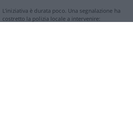
L’iniziativa è durata poco. Una segnalazione ha
costretto la polizia locale a intervenire:
ovviamente mancavano le autorizzazioni per la
somministrazione di alimenti e bevande e così i
ragazzi hanno dovuto chiudere.
Ne abbiamo
parlato in maniera più approfondita qui
.