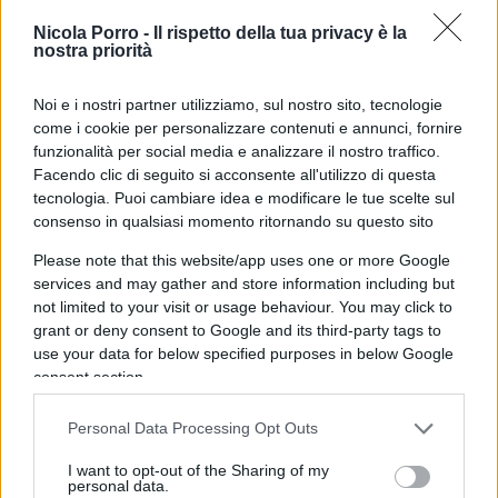
giallo e lo smalto pure giallo, vedi che conquista
dell’umanità. Se a lungo andare va tutto male, e
Nicola Porro -
Il rispetto della tua privacy è la
nostra priorità
qualcuno si era permesso di prevederlo, lo
ammazziamo in fama di fobico, di sessista;
Noi e i nostri partner utilizziamo, sul nostro sito, tecnologie
dell’irrazionale, senti un po’.
come i cookie per personalizzare contenuti e annunci, fornire
funzionalità per social media e analizzare il nostro traffico.
Facendo clic di seguito si acconsente all'utilizzo di questa
tecnologia. Puoi cambiare idea e modificare le tue scelte sul
La specialità del comunismo di ogni epoca e di
consenso in qualsiasi momento ritornando su questo sito
ogni tendenza è la follia con annesso
Please note that this website/app uses one or more Google
scaricabarile, il fottersene delle conseguenze,
services and may gather and store information including but
l’autocritica è sempre alla sovietica:
dove avete
not limited to your visit or usage behaviour. You may click to
grant or deny consent to Google and its third-party tags to
sbagliato, compagni?
O alla cinese: avete
use your data for below specified purposes in below Google
obbedito? E adesso la pagate. Qui, le conseguenze
consent section.
sono lievemente atroci. Perché delle due l’una: o
le gravide semplicemente si percepiscono tali, e
Personal Data Processing Opt Outs
allora tutto va a posto, basta smettere di
I want to opt-out of the Sharing of my
personal data.
percepirsi; oppure sono davvero gravide, puoi