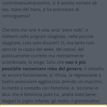
controtransumanesimo, si è sentito tornare
ab
ovo
, trans del trans, e ha proceduto di
conseguenza?
Che dire che uno è una, anzi “sono tutti”, e
metterli nelle prigioni sbagliate, nelle piscine
sbagliate, crea solo disastri? Sì, ma tanto non
servirà: la causa del
woke
, del
cancel
, del
politicamente corretto ma mentalmente
scombinato, lo esige. Solo che
non è più
possibile raccontare roba del genere
, il cervello,
se ancora funzionante, si rifiuta, la regressione a
livello prescolare agghiaccia: prendo un maschio,
lo metto a contatto con femmine, e, siccome io
dico che è femmina pure lui, andrà tutto bene.
Magari lo piglio infante, gli metto il grembiulino