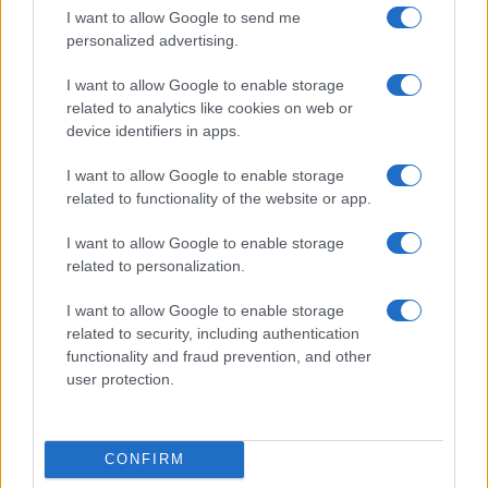
esistono “le persone umane”, ma, se per la
I want to allow Google to send me
Nazionale di calcio maschile ancora è lecito,
personalized advertising.
vivaddio, dare degli scarponi a venti calciatori
I want to allow Google to enable storage
viziati e incapaci di qualificarsi, per le supposte
related to analytics like cookies on web or
donne non azzardatevi: hanno rimediato una
device identifiers in apps.
figura imbarazzante agli europei, non sono
I want to allow Google to enable storage
diverse dai colleghi presunti uomini quanto a
related to functionality of the website or app.
spocchia e insofferenza da viziati, ma appena
fiutano una critica prendono a rotolarsi come le
I want to allow Google to enable storage
related to personalization.
Baccanti di Euripide: ah, come vi permettete,
questo è sessismo
, questa è violenza “dentro”,
I want to allow Google to enable storage
coi maschi non vi sareste permessi, e poi noi
related to security, including authentication
functionality and fraud prevention, and other
prendiamo meno soldi. Per i risultati che ottenete,
user protection.
dovreste rifondere voi il Paese.
CONFIRM