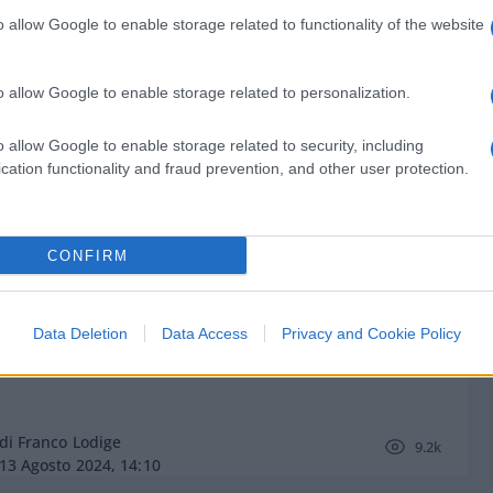
o allow Google to enable storage related to functionality of the website
o allow Google to enable storage related to personalization.
di Franco Lodige
7.5k
o allow Google to enable storage related to security, including
2 Settembre 2024, 17:12
cation functionality and fraud prevention, and other user protection.
Catastrofe woke: medici obbligati a
CONFIRM
chiedere agli uomini se sono
“incinti”
Data Deletion
Data Access
Privacy and Cookie Policy
di Franco Lodige
9.2k
13 Agosto 2024, 14:10