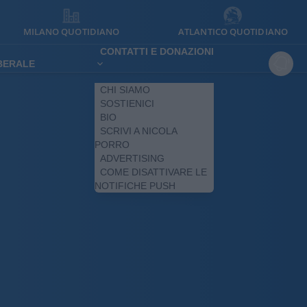
MILANO QUOTIDIANO
ATLANTICO QUOTIDIANO
CONTATTI E DONAZIONI
IBERALE
CHI SIAMO
SOSTIENICI
BIO
SCRIVI A NICOLA
PORRO
ADVERTISING
COME DISATTIVARE LE
NOTIFICHE PUSH