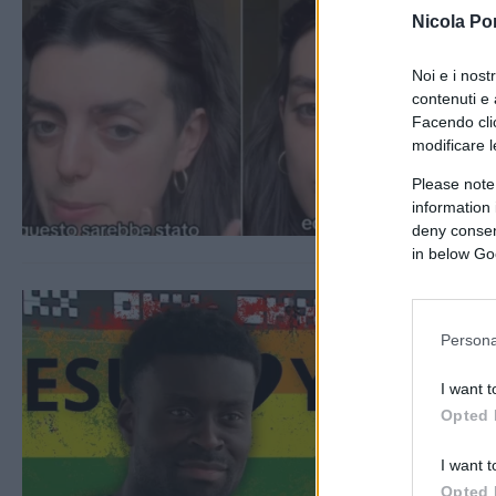
Nicola Po
Noi e i nost
contenuti e 
Facendo clic
modificare l
Please note
information 
deny consent
in below Go
Persona
I want t
Opted 
I want t
Opted 