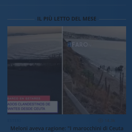
IL PIÙ LETTO DEL MESE
ESTERI
14.3k
Meloni aveva ragione: "I marocchini di Ceuta