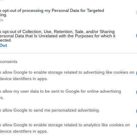
di Franco Lodige
9k
4 Dicembre 2024, 14:15
to opt-out of processing my Personal Data for Targeted
ing.
In
“Il cambio sesso non aiuta i
o opt-out of Collection, Use, Retention, Sale, and/or Sharing
ersonal Data that Is Unrelated with the Purposes for which it
bambini”. Ma lo studio viene fatto
lected.
Out
sparire
consents
o allow Google to enable storage related to advertising like cookies on
evice identifiers in apps.
di Franco Lodige
6.7k
o allow my user data to be sent to Google for online advertising
25 Ottobre 2024, 8:41
s.
to allow Google to send me personalized advertising.
Un manuale vieta ai genitori di
chiamare i bambini “figlio” e “figlia”
o allow Google to enable storage related to analytics like cookies on
evice identifiers in apps.