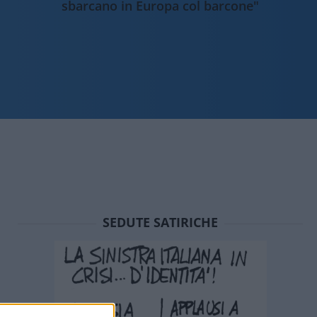
sbarcano in Europa col barcone"
SEDUTE SATIRICHE