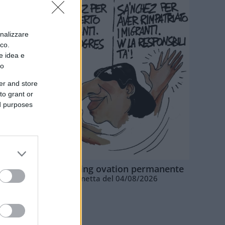
onalizzare
ico.
e idea e
to
er and store
to grant or
ed purposes
La standing ovation permanente
Vignetta del 04/08/2026