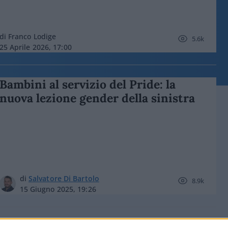
di Franco Lodige
5.6k
25 Aprile 2026, 17:00
Bambini al servizio del Pride: la
nuova lezione gender della sinistra
di
Salvatore Di Bartolo
8.9k
15 Giugno 2025, 19:26
Francamente insulta l’Italia e l’Inno: