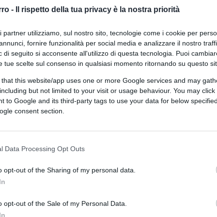
“Non è inclusivo”
rro -
Il rispetto della tua privacy è la nostra priorità
ri partner utilizziamo, sul nostro sito, tecnologie come i cookie per pers
annunci, fornire funzionalità per social media e analizzare il nostro traff
 di seguito si acconsente all'utilizzo di questa tecnologia. Puoi cambiar
e tue scelte sul consenso in qualsiasi momento ritornando su questo si
 that this website/app uses one or more Google services and may gath
di Franco Lodige
19.2k
including but not limited to your visit or usage behaviour. You may click 
11 Febbraio 2025, 14:14
 to Google and its third-party tags to use your data for below specifi
ogle consent section.
“Gesù ti ama” sopra la fascia Lgbt: il
giocatore rischia la squalifica
l Data Processing Opt Outs
o opt-out of the Sharing of my personal data.
In
o opt-out of the Sale of my Personal Data.
In