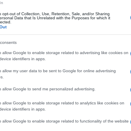
In
ma e i democratici erano quasi certi della
o opt-out of Collection, Use, Retention, Sale, and/or Sharing
ersonal Data that Is Unrelated with the Purposes for which it
lected.
Out
a è stata cattiva consigliera del presidente
arack Obama
avrebbe deciso di dare inizio
consents
oria
creando la “narrazione” di un’intesa
o allow Google to enable storage related to advertising like cookies on
minato il processo democratico americano.
evice identifiers in apps.
 stato spiegato chiaramente, ma il sospetto
toria è stata, infatti, fatta trapelare sui
o allow my user data to be sent to Google for online advertising
to giornalismo investigativo
intorno ad
s.
articoli – alcuni dei quali hanno fatto
to allow Google to send me personalized advertising.
a più alta onorificenza giornalistica
one sui network ostili a Donald Trump.
o allow Google to enable storage related to analytics like cookies on
evice identifiers in apps.
o allow Google to enable storage related to functionality of the website
ta il basso continuo della prima presidenza