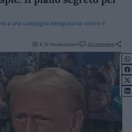
zio a una campagna denigratoria contro il
6.7k
Visualizzazioni
34
commenti