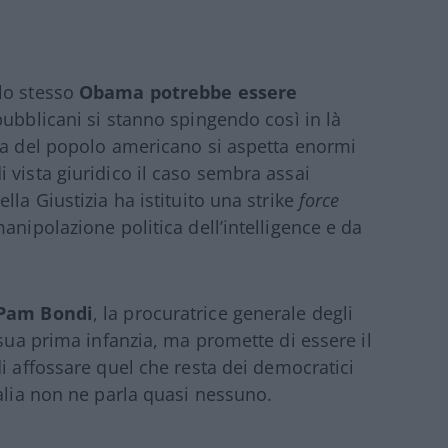
lo stesso
Obama potrebbe essere
epubblicani si stanno spingendo così in là
tta del popolo americano si aspetta enormi
 vista giuridico il caso sembra assai
lla Giustizia ha istituito una strike
force
anipolazione politica dell’intelligence e da
i Pam Bondi
, la procuratrice generale degli
 sua prima infanzia, ma promette di essere il
i affossare quel che resta dei democratici
talia non ne parla quasi nessuno.