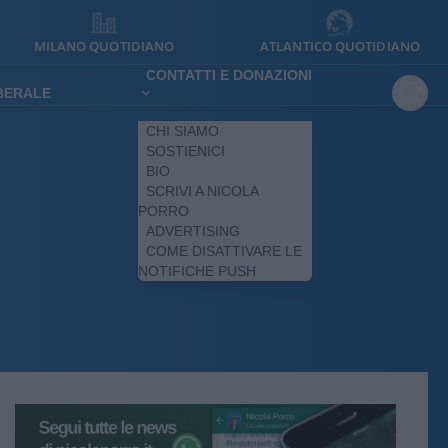
MILANO QUOTIDIANO
ATLANTICO QUOTIDIANO
CONTATTI E DONAZIONI
IBERALE
CHI SIAMO
SOSTIENICI
BIO
SCRIVI A NICOLA
PORRO
ADVERTISING
COME DISATTIVARE LE
NOTIFICHE PUSH