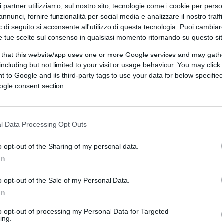
ri partner utilizziamo, sul nostro sito, tecnologie come i cookie per pers
igence Committee
, redatto inizialmente nel
annunci, fornire funzionalità per social media e analizzare il nostro traff
ubbi sulla veridicità delle conclusioni
 di seguito si acconsente all'utilizzo di questa tecnologia. Puoi cambiar
e tue scelte sul consenso in qualsiasi momento ritornando su questo si
ra Putin e Trump nel corso dell’elezione del
 that this website/app uses one or more Google services and may gath
including but not limited to your visit or usage behaviour. You may click 
 to Google and its third-party tags to use your data for below specifi
ogle consent section.
sostiene – e ormai è chiaro che ha in mano
a anche di un vero
whistleblower,
ossia di una
si – che il governo Obama e i vertici dello
l Data Processing Opt Outs
e della CIA John Brennan
e l’
ex direttore
o opt-out of the Sharing of my personal data.
trato
una “congiura” per creare una falsa
In
lta a delegittimare la prima presidenza
dossier Steele, preparato nella seconda metà
o opt-out of the Sale of my Personal Data.
ficate sulla presunta collusione tra
In
o compreso tutti, era davvero poco credibile
to opt-out of processing my Personal Data for Targeted
e di Trump non era stata tirata fuori durante
ing.