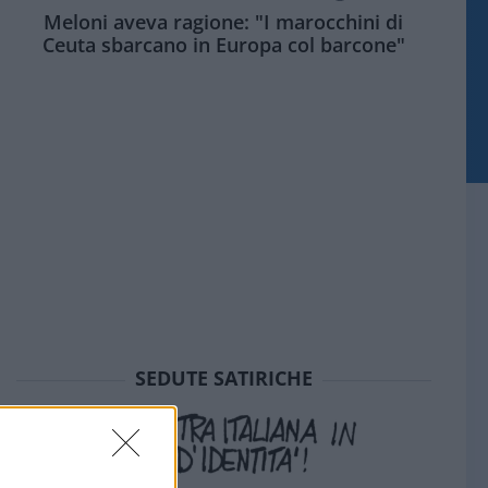
Meloni aveva ragione: "I marocchini di
Ceuta sbarcano in Europa col barcone"
SEDUTE SATIRICHE