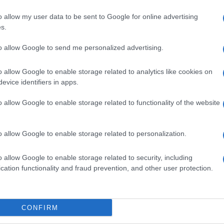
o allow my user data to be sent to Google for online advertising
rre che Meloni stia cercando una soluzione
s.
kee, non scontentando Pechino e
to allow Google to send me personalized advertising.
ione potrebbe essere il risultato di una
o allow Google to enable storage related to analytics like cookies on
evice identifiers in apps.
portunità per l’Italia e la Cina?
o allow Google to enable storage related to functionality of the website
Scholz i quali, malgrado non avessero alcun
o allow Google to enable storage related to personalization.
ipitati a Pechino, subito dopo lo scontato
o allow Google to enable storage related to security, including
 Xi, con uno stuolo di aziende e miliardi di
cation functionality and fraud prevention, and other user protection.
one potrebbe essere rappresentata dalla
 commerciali di Italia e Cina, che
ibilità da parte mandarina per
CONFIRM
erza iniziativa, Meloni potrebbe proporre a Xi