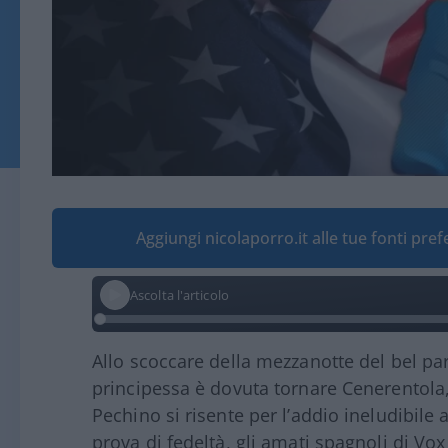
Aggiungi nicolaporro.it alle tue fonti pre
Ascolta l'articolo
Allo scoccare della mezzanotte del bel pa
principessa è dovuta tornare Cenerentola,
Pechino si risente per l’addio ineludibile a
prova di fedeltà, gli amati spagnoli di Vo