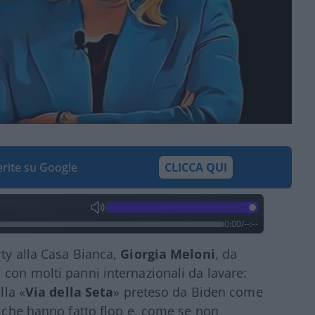
ferite su Google
CLICCA QUI
0:00
/
--:--
rty alla Casa Bianca,
Giorgia Meloni
, da
 con molti panni internazionali da lavare:
lla «
Via della Seta
» preteso da Biden come
x che hanno fatto flop e, come se non