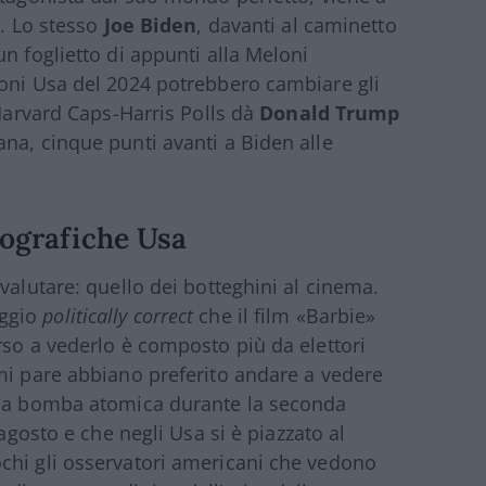
e. Lo stesso
Joe Biden
, davanti al caminetto
n foglietto di appunti alla Meloni
ioni Usa del 2024 potrebbero cambiare gli
 Harvard Caps-Harris Polls dà
Donald Trump
na, cinque punti avanti a Biden alle
tografiche Usa
valutare: quello dei botteghini al cinema.
aggio
politically correct
che il film «Barbie»
rso a vederlo è composto più da elettori
mi pare abbiano preferito andare a vedere
lla bomba atomica durante la seconda
 agosto e che negli Usa si è piazzato al
chi gli osservatori americani che vedono