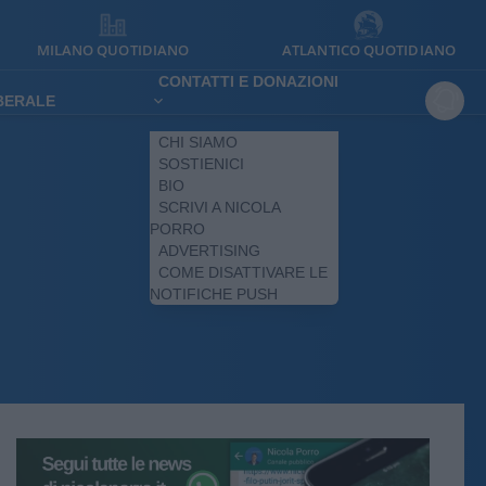
MILANO QUOTIDIANO
ATLANTICO QUOTIDIANO
CONTATTI E DONAZIONI
IBERALE
CHI SIAMO
SOSTIENICI
BIO
SCRIVI A NICOLA
PORRO
ADVERTISING
COME DISATTIVARE LE
NOTIFICHE PUSH