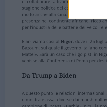
di collaborare fattivamente al «
piano per 
stagione politica del centrodestra nei rapp
molto anche alla Cina. Tale piano si pone 
presenza nel continente africano, ricco 
per l’industria delle batterie dei veicoli elet
E arriviamo così al
Niger
, dove il 26 lugl
Bazoum, sul quale il governo italiano con
Mattei». Sarà un caso che i golpisti in Ni
venisse alla Conferenza di Roma per desti
Da Trump a Biden
A questo punto le relazioni internazionali
dimostrate assai diverse dai marshmallow
campione di incassi «Barbie» in cui la pr