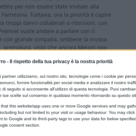
tite per non essere state invitate alla
arnesina. Tuttavia, ora la priorità è capire
 troppi danni collaterali o ritorsioni, con
remier vuole andare a parlare con il
de con grande simpatia, sebbene la mossa
to, prematura, visto che ancora Meloni non
rro -
Il rispetto della tua privacy è la nostra priorità
il Dragone
ri partner utilizziamo, sul nostro sito, tecnologie come i cookie per pers
annunci, fornire funzionalità per social media e analizzare il nostro traff
 di seguito si acconsente all'utilizzo di questa tecnologia. Puoi cambiar
e tue scelte sul consenso in qualsiasi momento ritornando su questo si
 depositati sulla scrivania, e che Meloni
acimento, sono sicuramente di aiuto per
 that this website/app uses one or more Google services and may gath
Quello che la convince di più è un documento
including but not limited to your visit or usage behaviour. You may click 
 to Google and its third-party tags to use your data for below specifi
ngton
le classiche nozze con i fichi secchi.
ogle consent section.