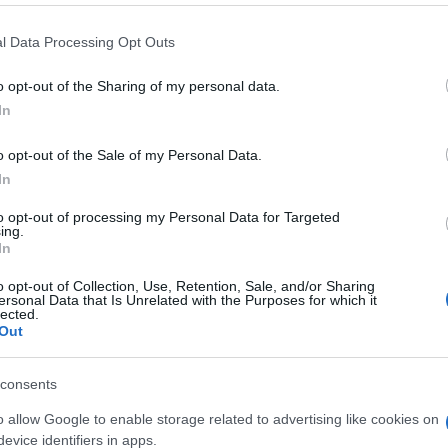
oad Initiative»
l Data Processing Opt Outs
 nelle segrete stanze, è uscire dalla «
Belt
o Paese del G7, ad un partenariato
o opt-out of the Sharing of my personal data.
tegico, voluto da Conte, non ha portato
In
caso Pirelli
sta lì a dimostrarlo – ma per i
o opt-out of the Sale of my Personal Data.
 economico e geopolitico, con le tensioni su
In
one russa in Ucraina, questa alleanza oggi
to opt-out of processing my Personal Data for Targeted
ing.
In
o opt-out of Collection, Use, Retention, Sale, and/or Sharing
ersonal Data that Is Unrelated with the Purposes for which it
lected.
Out
ino il prossimo settembre per «preparare»
bligo, visto che il suo omologo Qin Gang, da
consents
ircolazione, è stato sostituito da
Wang Yi
,
o allow Google to enable storage related to advertising like cookies on
artito.
evice identifiers in apps.