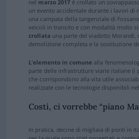
nel
marzo 2017
è crollato un sovrappasso 
un evento accidentale durante i lavori di 
una campata della tangenziale di Fossano
veicoli in transito e con modalità molto si
crollata
una parte del viadotto Morandi,
demolizione completa e la sostituzione de
L’elemento in comune
alla fenomenologi
parte delle infrastrutture viarie italiane (i
che corrispondono alla vita utile associab
realizzate con le tecnologie disponibili ne
Costi, ci vorrebbe “piano Ma
In pratica, decine di migliaia di ponti in I
per la quale sono stati progettati e costru