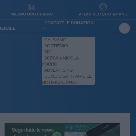
MILANO QUOTIDIANO
ATLANTICO QUOTIDIANO
CONTATTI E DONAZIONI
IBERALE
CHI SIAMO
SOSTIENICI
BIO
SCRIVI A NICOLA
PORRO
ADVERTISING
COME DISATTIVARE LE
NOTIFICHE PUSH