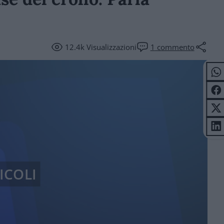
12.4k
Visualizzazioni
1
commento
ICOLI