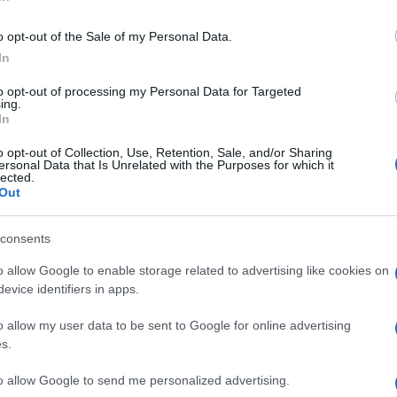
o opt-out of the Sale of my Personal Data.
In
to opt-out of processing my Personal Data for Targeted
ò capire assolutamente improvviso, può
ing.
In
reliminarmente, però, è possibile fare
rale.
Gli stralli in calcestruzzo
armato
o opt-out of Collection, Use, Retention, Sale, and/or Sharing
ersonal Data that Is Unrelated with the Purposes for which it
iadotti analoghi (sul lago di Maracaibo in
lected.
Out
sempio), hanno mostrato una durabilità
ponte di questo tipo dipende
consents
o “stato di salute” degli stralli.
parte degli stralli è stata oggetto di un
o allow Google to enable storage related to advertising like cookies on
evice identifiers in apps.
o di rinforzo, ma il tratto crollato è un
senza di elementi che hanno indotto a
o allow my user data to be sent to Google for online advertising
operate le medesime cure sugli altri, gemelli
s.
to allow Google to send me personalized advertising.