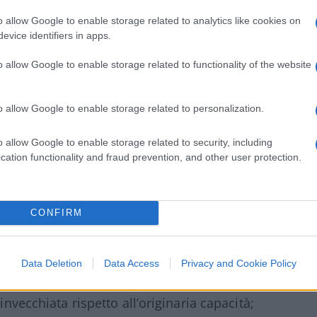
o allow Google to enable storage related to analytics like cookies on
evice identifiers in apps.
sse sotto continua e costante osservazione, e
o allow Google to enable storage related to functionality of the website
cietà concessionaria abbia utilizzato tutte le
 crollo improvviso, quindi, fa dedurre che i
dottati non sono ancora sufficientemente
o allow Google to enable storage related to personalization.
lla di stamattina.
o allow Google to enable storage related to security, including
cation functionality and fraud prevention, and other user protection.
o che la sequenza di crolli di infrastrutture
i anni, un carattere di preoccupante
CONFIRM
 campata del viadotto Petrulla, sulla strada
to), spezzandosi a metà per effetto della
’
ottobre 2016
è crollato un cavalcavia ad
Data Deletion
Data Access
Privacy and Cookie Policy
cezionale incompatibile con la resistenza
invecchiata rispetto all’originaria capacità;