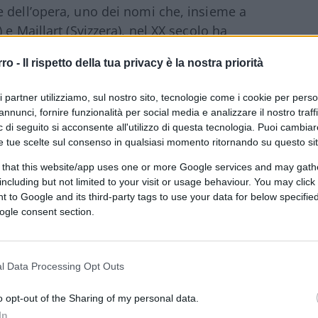
 dell’opera, uno dei nomi che, insieme a
e Maillart (Svizzera), nel XX secolo ha
pa e nel mondo. Realizzato tra il 1963 al
rro -
Il rispetto della tua privacy è la nostra priorità
to”: l’intera, essenziale geometria
 di garantire l’equilibrio dell’opera sotto
ri partner utilizziamo, sul nostro sito, tecnologie come i cookie per pers
adale.
annunci, fornire funzionalità per social media e analizzare il nostro traff
 di seguito si acconsente all'utilizzo di questa tecnologia. Puoi cambiar
e tue scelte sul consenso in qualsiasi momento ritornando su questo si
esso e di uscita e di una parte centrale,
tti, sostenuti a due a due da un pilone
 that this website/app uses one or more Google services and may gath
including but not limited to your visit or usage behaviour. You may click 
i inclinati denominati “stralli”.
Due le
 to Google and its third-party tags to use your data for below specifi
te
: gli stralli, che a differenza di quanto
ogle consent section.
o un ventaglio o un’arpa, sono solo una
estruzzo armato precompresso; le modalità di
sostiene direttamente il piano viabile) in
l Data Processing Opt Outs
do un brevetto ideato dallo stesso
o opt-out of the Sharing of my personal data.
In