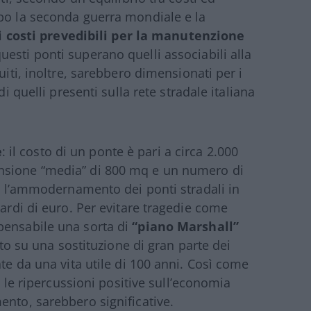
opo la seconda guerra mondiale e la
i costi prevedibili per la manutenzione
esti ponti superano quelli associabili alla
uiti, inoltre, sarebbero dimensionati per i
di quelli presenti sulla rete stradale italiana
e
: il costo di un ponte è pari a circa 2.000
nsione “media” di 800 mq e un numero di
er l’ammodernamento dei ponti stradali in
iardi di euro. Per evitare tragedie come
pensabile una sorta di
“piano Marshall”
sato su una sostituzione di gran parte dei
ate da una vita utile di 100 anni. Così come
e, le ripercussioni positive sull’economia
ento, sarebbero significative.