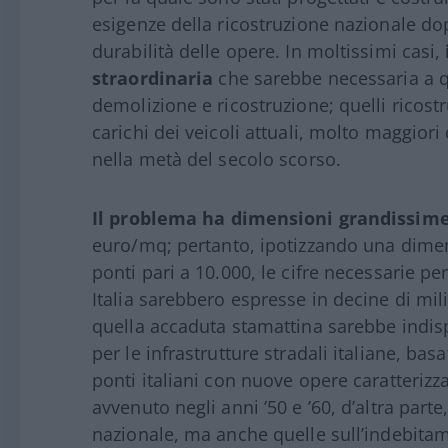
esigenze della ricostruzione nazionale d
durabilità delle opere. In moltissimi casi,
straordinaria
che sarebbe necessaria a qu
demolizione e ricostruzione; quelli ricostr
carichi dei veicoli attuali, molto maggiori 
nella metà del secolo scorso.
Il problema ha dimensioni grandissim
euro/mq; pertanto, ipotizzando una dime
ponti pari a 10.000, le cifre necessarie p
Italia sarebbero espresse in decine di mil
quella accaduta stamattina sarebbe indis
per le infrastrutture stradali italiane, ba
ponti italiani con nuove opere caratterizz
avvenuto negli anni ’50 e ’60, d’altra part
nazionale, ma anche quelle sull’indebitam