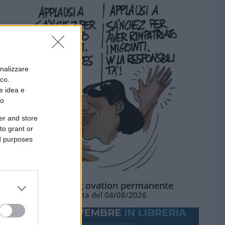
onalizzare
ico.
e idea e
to
er and store
to grant or
ed purposes
La standing ovation permanente
Vignetta del 04/08/2026