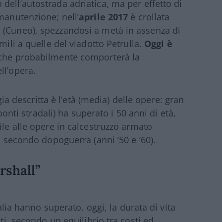
dell’autostrada adriatica, ma per effetto di
manutenzione; nell’
aprile 2017
è crollata
 (Cuneo), spezzandosi a metà in assenza di
mili a quelle del viadotto Petrulla.
Oggi è
 che probabilmente comporterà la
ll’opera.
a descritta è l’età (media) delle opere: gran
 ponti stradali) ha superato i 50 anni di età,
ile alle opere in calcestruzzo armato
l secondo dopoguerra (anni ’50 e ’60).
rshall”
talia hanno superato, oggi, la durata di vita
iti, secondo un equilibrio tra costi ed