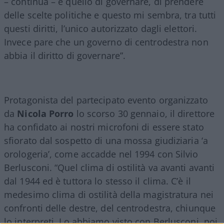
– continua – è quello di governare, di prendere
delle scelte politiche e questo mi sembra, tra tutti
questi diritti, l’unico autorizzato dagli elettori.
Invece pare che un governo di centrodestra non
abbia il diritto di governare”.
Protagonista del partecipato evento organizzato
da
Nicola
Porro
lo scorso 30 gennaio, il direttore
ha confidato ai nostri microfoni di essere stato
sfiorato dal sospetto di una mossa giudiziaria ‘a
orologeria’, come accadde nel 1994 con Silvio
Berlusconi. “Quel clima di ostilità va avanti avanti
dal 1944 ed è tuttora lo stesso il clima. C’è il
medesimo clima di ostilità della magistratura nei
confronti delle destre, del centrodestra, chiunque
lo interpreti. Lo abbiamo visto con Berlusconi, poi