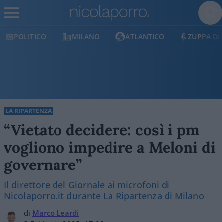
POLITICO
MILANO
ATLANTICO
ZUPPA DI PO
LA RIPARTENZA
“Vietato decidere: così i pm
vogliono impedire a Meloni di
governare”
Il direttore del Giornale ai microfoni di
Nicolaporro.it durante La Ripartenza di Milano
di
Marco Leardi