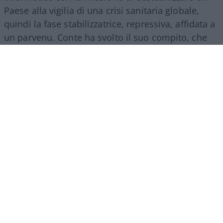
Paese alla vigilia di una crisi sanitaria globale,
quindi la fase stabilizzatrice, repressiva, affidata a
un parvenu. Conte ha svolto il suo compito, che
era quello dell’esecutore: di ordini interni, dal
Colle, e lontani, cinesi.
Ha guidato due governi
di segno opposto in continuità di un regime
poi affidato a un burocrate finanziario
, che ha
inasprito l’opera, l’ha perfezionata con le misure
totalitarie dei greenpass, dei ricatti, delle
punizioni che facevano perdere lavoro e libertà,
che gettavano il Paese nella disperazione.
Ma tutto questo, il parvenu Conte non può
ammetterlo e non solo per banali questioni di
sopravvivenza personale, è proprio che nella sua
formazione leguleia gli manca il senso dello Stato,