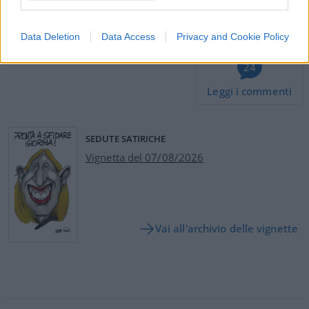
#ALESSANDRO SALLUSTI
#LA RIPARTENZA 2025
Data Deletion
Data Access
Privacy and Cookie Policy
24
Leggi i commenti
SEDUTE SATIRICHE
Vignetta del 07/08/2026
Vai all'archivio delle vignette