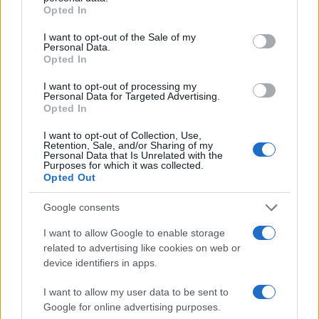
Opted In
della repubblica di Roma che ha mandato l’avviso
di garanzia a Meloni e ministri) trovate molti
I want to opt-out of the Sale of my
Personal Data.
rimandi. Perché Lo Voi ha attraversato quel
Opted In
sistema – e questo non è reato, per carità! – ed è
I want to opt-out of processing my
figlio di quel sistema”, ha affermato il direttore.
Personal Data for Targeted Advertising.
L’unica differenza rispetto al passato, ha concluso
Opted In
Sallusti, “è che l’opinione pubblica ha aperto gli
I want to opt-out of Collection, Use,
Retention, Sale, and/or Sharing of my
occhi: mentre fino a un po’ di anni fa, in
Personal Data that Is Unrelated with the
particolare durante Mani Pulite, era senza se e
Purposes for which it was collected.
Opted Out
senza ma al fianco dei giudici, oggi non è più
così”. Come peraltro dimostrano alcuni recenti
Google consents
sondaggi.
I want to allow Google to enable storage
related to advertising like cookies on web or
device identifiers in apps.
A pochi giorni dall’annunciato sciopero dell’
Anm
contro la riforma della giustizia, Sallusti ha infine
I want to allow my user data to be sent to
un’opinione molto netta su quelle toghe che
Google for online advertising purposes.