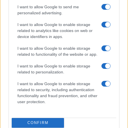
hanno esplicitato la loro contrarietà alle politiche
I want to allow Google to send me
del governo. “I giudici – ha scandito – attaccano la
personalized advertising.
politica anche politicamente. Danno giudizi
politici, entrano nel dibattito politico e
I want to allow Google to enable storage
related to analytics like cookies on web or
pretendono che la politica stia zitta.
Ma se i
device identifiers in apps.
magistrati sono usciti dal loro seminato
,
salendo sul palcoscenico mediatico del confronto
I want to allow Google to enable storage
related to functionality of the website or app.
politico, non vedo perché la politica dovrebbe
stare zitta di fronte a questa invasione di campo”.
I want to allow Google to enable storage
related to personalization.
I want to allow Google to enable storage
Marco Leardi, 3 febbraio 2025
related to security, including authentication
functionality and fraud prevention, and other
user protection.
Nicolaporro.it è anche su Whatsapp. È sufficiente
cliccare qui
per iscriversi al canale ed essere sempre
aggiornati (gratis).
CONFIRM