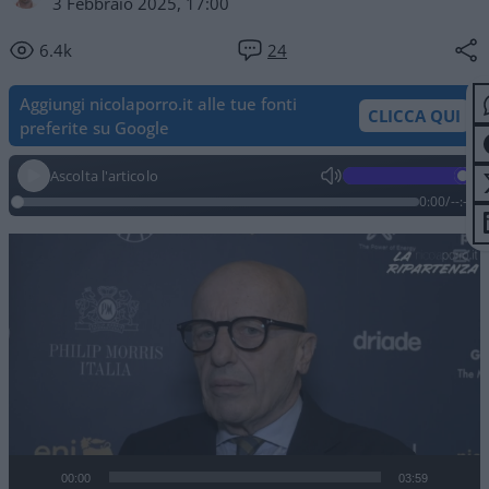
3 Febbraio 2025, 17:00
6.4k
24
Aggiungi nicolaporro.it alle tue fonti
CLICCA QUI
preferite su Google
Ascolta l'articolo
0:00
/
--:--
Video
Player
00:00
03:59