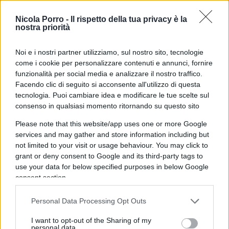
con Salvini e adesso la Meloni. Non è che ci siano
Nicola Porro -
Il rispetto della tua privacy è la
coincidenze temporali, perché purtroppo è un
nostra priorità
continuo più che una coincidenza”, ha osservato
al riguardo Sallusti, senza troppi giri di parole.
Noi e i nostri partner utilizziamo, sul nostro sito, tecnologie
come i cookie per personalizzare contenuti e annunci, fornire
funzionalità per social media e analizzare il nostro traffico.
Non hai seguito La Ripartenza?
Clicca qui
e
Facendo clic di seguito si acconsente all'utilizzo di questa
guarda gli interventi on demand
tecnologia. Puoi cambiare idea e modificare le tue scelte sul
consenso in qualsiasi momento ritornando su questo sito
Please note that this website/app uses one or more Google
services and may gather and store information including but
Autore di un libro-inchiesta (
Il Sistema
) che
not limited to your visit or usage behaviour. You may click to
raccontava “la storia segreta della magistratura
grant or deny consent to Google and its third-party tags to
use your data for below specified purposes in below Google
italiana” tra potere, politica e affari, il giornalista
consent section.
ha annotato come alcuni dei nomi menzionati in
quel volume siano ancora oggi al centro
Personal Data Processing Opt Outs
dell’attualità. “Se andate all’indice dei nomi di quel
I want to opt-out of the Sharing of my
libro, di fianco al nome
Lo Voi
(il procuratore
personal data.