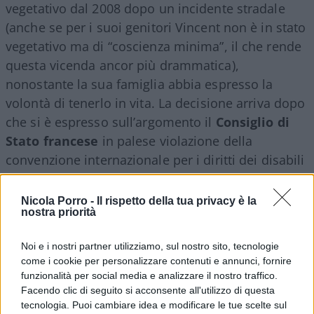
vegetativo dal 2008 dopo un incidente stradale
(anche se per i suoi genitori Vincent non è in stato
vegetativo ma di “coscienza minima”, il che rende
questa vicenda ancor più drammatica),
nonostante la sua famiglia abbia espresso la
volontà di tenerlo in vita. La decisione arriva dopo
che si è espresso sull’argomento il
Consiglio di
Stato francese
in palese violazione della
convenzione internazionale per i diritti dei disabili
sancendo il principio pericolosissimo per la
libertà individuale che uno Stato può decidere se
Nicola Porro -
Il rispetto della tua privacy è la
nostra priorità
e quando togliere la vita a un’innocente contro la
volontà dei suoi cari.
Noi e i nostri partner utilizziamo, sul nostro sito, tecnologie
come i cookie per personalizzare contenuti e annunci, fornire
funzionalità per social media e analizzare il nostro traffico.
Facendo clic di seguito si acconsente all'utilizzo di questa
Lo straziante dolore della madre
di Lambert che
tecnologia. Puoi cambiare idea e modificare le tue scelte sul