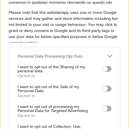
ha definito i medici che hanno interrotto le cure
consenso in qualsiasi momento ritornando su questo sito
“dei mostri”, segna nel profondo ognuno di noi.
Please note that this website/app uses one or more Google
Togliere a una madre il diritto di stare vicino al
services and may gather and store information including but
proprio figlio, di accudirlo, di sapere che,
not limited to your visit or usage behaviour. You may click to
grant or deny consent to Google and its third-party tags to
nonostante l’indicibile disgrazia che lo ha
use your data for below specified purposes in below Google
costretto a vivere in uno stato vegetale, ancora è
consent section.
vivo e respira, negarle la possibilità ogni mattina
di accarezzarlo, di parlargli, di nutrire una seppur
Personal Data Processing Opt Outs
irrazionale speranza che un giorno si possa
I want to opt-out of the Sharing of my
riprendere, è disumano.
personal data.
Opted In
I want to opt-out of the Sale of my
La decisione del consiglio di stato francese
Personal Data.
sintetizza
lo spirito della nostra epoca
per cui si
Opted In
vorrebbe ogni ambito della vita umana
I want to opt-out of processing my
sottomesso a valutazioni di carattere economico
Personal Data for Targeted Advertising.
Opted In
(mantenere una persona in vita attacca alle
macchine rappresenta un costo, si dice) o
I want to opt-out of Collection, Use,