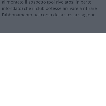
alimentato il sospetto (poi rivelatosi in parte
infondato) che il club potesse arrivare a ritirare
l’abbonamento nel corso della stessa stagione.
Di fronte a queste critiche, il presidente del Como,
Mirwan Suwarso
, è intervenuto di persona con