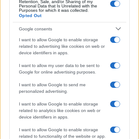
Retention, Sale, and/or Sharing of my
razionale (è impossibile al 100% che questa
Personal Data that Is Unrelated with the
Purposes for which it was collected.
persona si possa riprendere, si dice),
Opted Out
dimenticando che ci sono sentimenti come
Google consents
l’amore per un figlio che vanno ben al di là del
razionalismo e del cinismo a cui ci vorrebbero
I want to allow Google to enable storage
related to advertising like cookies on web or
tutti sottomessi.
device identifiers in apps.
#EUTANASIA
I want to allow my user data to be sent to
Google for online advertising purposes.
Pagina
PAGINA
Precedente
I want to allow Google to send me
SUCCESSIVA
personalized advertising.
I want to allow Google to enable storage
11
related to analytics like cookies on web or
device identifiers in apps.
Leggi i commenti
I want to allow Google to enable storage
related to functionality of the website or app.