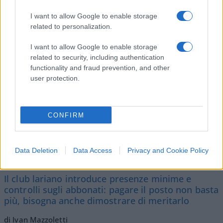
SEDUTE SATIRICHE
Vignetta del 04/08/2026
I want to allow Google to enable storage
related to personalization.
I want to allow Google to enable storage
related to security, including authentication
Vai all'archivio delle vignette
functionality and fraud prevention, and other
user protection.
CONFIRM
Il Como e l’assurda pretesa di
Data Deletion
Data Access
Privacy and Cookie Policy
controllare chi ha già pagato
Il club lariano introduce presenze minime e
controlli sugli abbonati: pagare il posto non basta
più, bisogna anche dimostrare di meritarlo
di Ivan Mazzoletti