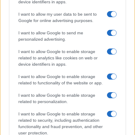
device identifiers in apps.
31
I want to allow my user data to be sent to
Leggi i commenti
Google for online advertising purposes.
I want to allow Google to send me
SEDUTE SATIRICHE
personalized advertising.
Vignetta del 07/08/2026
I want to allow Google to enable storage
related to analytics like cookies on web or
device identifiers in apps.
Vai all'archivio delle vignette
I want to allow Google to enable storage
related to functionality of the website or app.
I want to allow Google to enable storage
related to personalization.
I want to allow Google to enable storage
“I lavori sulle ferrovie a
related to security, including authentication
functionality and fraud prevention, and other
Firenze? Così abbiamo
user protection.