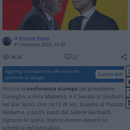
di
Antonio Russo
31 Dicembre 2020, 15:30
34.2k
31
Aggiungi nicolaporro.it alle tue fonti
CLICCA QUI
preferite su Google
Finisce la
conferenza stampa
del presidente
Consiglio, a Villa Madama, e il Senato si trasforma
nel Bar Sport. Ore 14.15 di ieri, buvette di Palazzo
Madama, a pochi passi dal Salone Garibaldi.
Ognuno la spara, manco avesse davanti la
schedina del totocalcio.