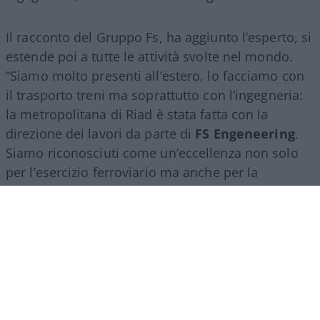
Il racconto del Gruppo Fs, ha aggiunto l’esperto, si
estende poi a tutte le attività svolte nel mondo.
“Siamo molto presenti all’estero, lo facciamo con
il trasporto treni ma soprattutto con l’ingegneria:
la metropolitana di Riad è stata fatta con la
direzione dei lavori da parte di
FS Engeneering
.
Siamo riconosciuti come un’eccellenza non solo
per l’esercizio ferroviario ma anche per la
realizzazione e progettazione dei lavori in questo
ambito”.
Marco Leardi, 7 agosto 2026