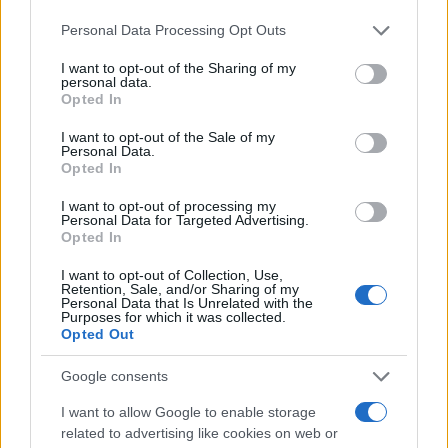
Immancabile, infine, chi evoca il governo
Personal Data Processing Opt Outs
istituzionale: «
Draghi
? È lì immobile, ma perché si
deve bruciare adesso?».
I want to opt-out of the Sharing of my
personal data.
Opted In
I want to opt-out of the Sale of my
Personal Data.
Insomma, come finirà? Grande caos al Bar Sport.
Opted In
Con una quasi certezza: «O Conte prende sul serio
I want to opt-out of processing my
le richieste di Renzi oppure Matteo lascerà il
Personal Data for Targeted Advertising.
governo e lo appoggerà dall’esterno. Così pian
Opted In
pian continuerà a logorarlo…».
I want to opt-out of Collection, Use,
Retention, Sale, and/or Sharing of my
Personal Data that Is Unrelated with the
Purposes for which it was collected.
Antonio Russo, 31 dicembre 2020
Opted Out
Google consents
#GIUSEPPE CONTE
#GOVERNO GIALLOROSSO
#MATTEO RENZI
I want to allow Google to enable storage
related to advertising like cookies on web or