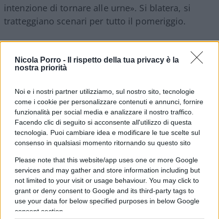
intenzione di tornare alle urne». Si blatera, si
tratteggiano scenari per tutto il pomeriggio.
Nicola Porro -
Il rispetto della tua privacy è la
A un certo punto ecco i democristiani, che ancora
nostra priorità
imperversano in Parlamento. Tutti mobilitati per
l’
operazione “responsabili”
. Clemente Mastella,
Noi e i nostri partner utilizziamo, sul nostro sito, tecnologie
come i cookie per personalizzare contenuti e annunci, fornire
Gianfranco Rotondi, Bruno Tabacci, insomma i tre
funzionalità per social media e analizzare il nostro traffico.
moschettieri di Piazza del Gesù, si muovono con
Facendo clic di seguito si acconsente all'utilizzo di questa
sobrietà diccì per far nascere un gruppo di
tecnologia. Puoi cambiare idea e modificare le tue scelte sul
contiani in Parlamento.
consenso in qualsiasi momento ritornando su questo sito
Please note that this website/app uses one or more Google
services and may gather and store information including but
«I responsabili scattano perché ci sono ragioni
not limited to your visit or usage behaviour. You may click to
politiche e soprattutto perché c’è il tentativo di
grant or deny consent to Google and its third-party tags to
tenere in piedi di legislatura. Ci ricordiamo che si
use your data for below specified purposes in below Google
andrà a votare con un terzo dei parlamentari?».
consent section.