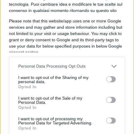
tecnologia. Puoi cambiare idea e modificare le tue scelte sul
Ecco, qui, a parte l’inconsistenza dei pretesti, c’è
consenso in qualsiasi momento ritornando su questo sito
un bel cortocircuito sul quale ancora poco si
Please note that this website/app uses one or more Google
parla. Perché conviene tenerlo sommerso.
Musk
services and may gather and store information including but
campione del neo o post nazismo
, pur con le
not limited to your visit or usage behaviour. You may click to
catene di Jackob Marley degli stilemi del
grant or deny consent to Google and its third-party tags to
use your data for below specified purposes in below Google
progressismo laico, e allo stesso modo questa
consent section.
Alice marchiata coi tratti del paleonazismo
magico; ma è una femmina,
una lesbica che vive
Personal Data Processing Opt Outs
con una immigrata dello Sri Lanka
: come
I want to opt-out of the Sharing of my
minimo, c’è da concludere che tutti i parametri di
personal data.
Opted In
esperienza sono stati rimescolati e infine travolti.
Musk e Wiedel sono, in contesti diversi, due
I want to opt-out of the Sale of my
Personal Data.
anarcoidi, lui più pragmatico opportunista, lei sul
Opted In
fanatico opportunistico, che però ricordano se
I want to opt-out of processing my
mai due schegge anarcoidi più o meno impazzite:
Personal Data for Targeted Advertising.
non si nascondono – il supermiliardario non ne ha
Opted In