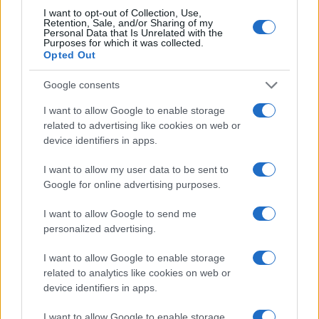
bisogno, anzi alimenta la sua leggenda delle
I want to opt-out of Collection, Use,
proprie contraddizioni, e allo stesso modo la
Retention, Sale, and/or Sharing of my
Personal Data that Is Unrelated with the
pecora nerissima della politica tedesca ha capito
Purposes for which it was collected.
Opted Out
che fingere le pubbliche virtù dietro i vizi privati
non giova più. Entrambi se mai si pongono come
Google consents
influencer di lusso, esibiscono quello che sono o
I want to allow Google to enable storage
che hanno voluto essere: ne esce lo scassamento,
related to advertising like cookies on web or
lo scardinamento delle false ragioni dei moralisti.
device identifiers in apps.
I want to allow my user data to be sent to
Anche la nostra
Elly Schlein
, che è una Wiedel di
Google for online advertising purposes.
opposto colore ed estremismo, una che sale dai
I want to allow Google to send me
centri sociali e dalle ex sardine filoterroristiche,
personalized advertising.
non si nasconde: ma il suo essere donna,
bisessuale, peraltro ereditiera, si sfascia contro il
I want to allow Google to enable storage
related to analytics like cookies on web or
moralismo perbenistico per cui alterna la retorica
device identifiers in apps.
femminista alle canzoni femminicide di Tony Effe
al gay pride. Dimmi con chi vai! I compagni di
I want to allow Google to enable storage