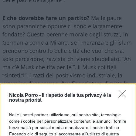
E che dovrebbe fare un partito?
Ma le paure
sono paranoiche oppure ci sono e largamente
fondate? Questa perenne morale degli struzzi, in
Germania come a Milano, se i maranza e gli islam
prendono controllo delle città che vuoi che sia,
solo percezione, razzista chi viene sbudellato! “Ah
ma c’è Musk che tifa per lei”. Il Musk coi figli
“sintetici”, i razzi del positivismo industriale, la
ketamina di consumo, l’ex finanziatore di tutta la
galassia Dem che in quanto tale era benvenuto
Nicola Porro -
Il rispetto della tua privacy è la
come un Messia ma adesso è peggio di un
nostra priorità
cannibale africano siccome si è votato al nuovo
Noi e i nostri partner utilizziamo, sul nostro sito, tecnologie
corso e fa “il saluto nazista”.
come i cookie per personalizzare contenuti e annunci, fornire
funzionalità per social media e analizzare il nostro traffico.
Facendo clic di seguito si acconsente all'utilizzo di questa