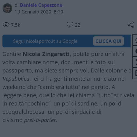
di
Daniele Capezzone
13 Gennaio 2020, 8:10
7.5k
22
Segui nicolaporro.it su Google
CLICCA QUI
Gentile
Nicola Zingaretti
, potete pure un’altra
volta cambiare nome, documenti e foto sul
passaporto, ma siete sempre voi. Dalle colonne di
Repubblica
, lei ci ha gentilmente annunciato nel
weekend che “cambierà tutto” nel partito. A
leggere bene, quello che lei chiama “tutto” si rivela
in realtà “pochino”: un po’ di sardine, un po’ di
ecoqualchecosa, un po’ di sindaci e di
civismo
pret-à-porter
.