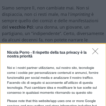
Siamo sempre lì, non cambiate mai. Non si
dispiaccia, non ci resti male, ma l’
imprinting
è
sempre quello dei comizi e delle manifestazioni
del
vecchio Pci
: una donna, un giovane, un
partigiano, un “indipendente”. Certo, diversamente
da alcuni decenni fa, non potete narrare le
meraviglie del mondo comunista. Oggi parrebbe
difficile perfino difendere il vessillo che avete fatto
Nicola Porro -
Il rispetto della tua privacy è la
nostra priorità
garrire più recentemente: l’
europeismo
.
Noi e i nostri partner utilizziamo, sul nostro sito, tecnologie
E allora ripiegate su una specie di palinsesto di
come i cookie per personalizzare contenuti e annunci, fornire
funzionalità per social media e analizzare il nostro traffico.
Raitre fatto partito, su un veltronismo senza
Facendo clic di seguito si acconsente all'utilizzo di questa
Veltroni, su una paccottiglia progressista che
tecnologia. Puoi cambiare idea e modificare le tue scelte sul
ormai stufa pure voi: gretinismo, dirittismo (che è
consenso in qualsiasi momento ritornando su questo sito
cosa diversa dalla difesa della libertà: voi volete
Please note that this website/app uses one or more Google
solo altre leggi), idolatria delle minoranze (non
services and may gather and store information including but