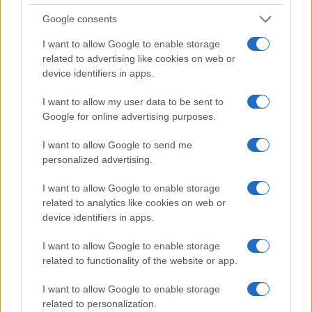
che svolta. Ma per il resto sappiamo già tutto.
Google consents
I want to allow Google to enable storage
Daniele Capezzone, 13 gennaio 2020
related to advertising like cookies on web or
device identifiers in apps.
#NICOLA ZINGARETTI
#PARTITO COMUNISTA
I want to allow my user data to be sent to
#PD
#SINISTRA
Google for online advertising purposes.
I want to allow Google to send me
22
personalized advertising.
Leggi i commenti
I want to allow Google to enable storage
related to analytics like cookies on web or
device identifiers in apps.
SEDUTE SATIRICHE
Vignetta del 04/08/2026
I want to allow Google to enable storage
related to functionality of the website or app.
I want to allow Google to enable storage
related to personalization.