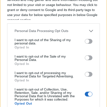
come preziosa difesa di diversità e alterità, ma
not limited to your visit or usage behaviour. You may click to
grant or deny consent to Google and its third-party tags to
come pretesa di imporre identità e omologazione
use your data for below specified purposes in below Google
pure a chi non le vuole).
consent section.
Personal Data Processing Opt Outs
E tutto questo, me lo permetta, senza fascino, con
I want to opt-out of the Sharing of my
personal data.
la noia che la accompagna e le cammina a fianco,
Opted In
con la polvere dell’archivio del partito che non
I want to opt-out of the Sale of my
riuscite a togliervi di dosso. Le cose che non vi
Personal Data.
Opted In
piacciono – invece – sono sempre le stesse: la
libertà
, l’
Occidente
, l’
impresa
, l’iniziativa
I want to opt-out of processing my
Personal Data for Targeted Advertising.
individuale e privata, l’America quando vince un
Opted In
presidente repubblicano. Tutte cose che
I want to opt-out of Collection, Use,
sappiamo e sapevamo. Ci faccia sapere il nuovo
Retention, Sale, and/or Sharing of my
Personal Data that Is Unrelated with the
indirizzo e come vi chiamerete stavolta: dicono “I
Purposes for which it was collected.
democratici”, anziché “Partito Democratico”, sai
Opted Out