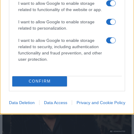
I want to allow Google to enable storage
voleva. Ma Guccini era un
related to functionality of the website or app.
battitore libero
I want to allow Google to enable storage
related to personalization.
Il cantautore non era coercibile all'ottusa
militanza che è tanto gradita al potere
I want to allow Google to enable storage
related to security, including authentication
di
La Posta
functionality and fraud prevention, and other
1.7k
2
8 Agosto 2026, 18:00
user protection.
CONFIRM
Data Deletion
Data Access
Privacy and Cookie Policy