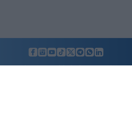
LUNIFIN S.r.l. a socio unico. Sede legale Milano, Largo F. Richini, 2/A,
20122 (MI), C.F./P.Iva en. 07174900154, REA cap. soc. euro 10.000,00
i.v.
Home
Advertising
Condizioni d’uso
Privacy Policy
Cookie policy
Cambia il consenso ai cookie
Dichiarazione di accessibilità
nicolaporro.it
è una testata registrata il 20 aprile 2021 al n. 94 del
registro della Stampa del Tribunale di Milano.