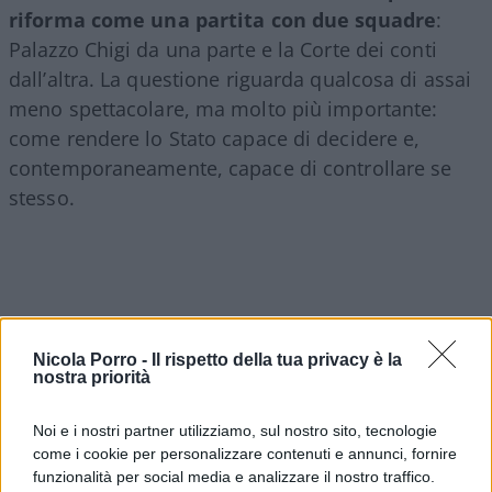
riforma come una partita con due squadre
:
Palazzo Chigi da una parte e la Corte dei conti
dall’altra. La questione riguarda qualcosa di assai
meno spettacolare, ma molto più importante:
come rendere lo Stato capace di decidere e,
contemporaneamente, capace di controllare se
stesso.
Nicola Porro -
Il rispetto della tua privacy è la
nostra priorità
Noi e i nostri partner utilizziamo, sul nostro sito, tecnologie
come i cookie per personalizzare contenuti e annunci, fornire
funzionalità per social media e analizzare il nostro traffico.