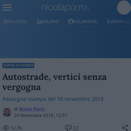
MILANO
ATLANTICO
ZUPPA DI PORRO
E
ZUPPA DI PORRO
Autostrade, vertici senza
vergogna
Rassegna stampa del 19 novembre 2018
di
Nicola Porro
20 Novembre 2018, 12:51
12.7k
17