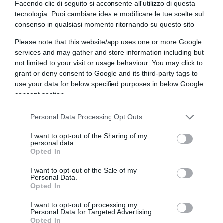
Facendo clic di seguito si acconsente all'utilizzo di questa
tecnologia. Puoi cambiare idea e modificare le tue scelte sul
consenso in qualsiasi momento ritornando su questo sito
Forse è proprio questa l’occasione che resta
Please note that this website/app uses one or more Google
ancora da cogliere.
Fare della Corte non un
services and may gather and store information including but
ostacolo all’amministrazione, ma una
not limited to your visit or usage behaviour. You may click to
grant or deny consent to Google and its third-party tags to
moderna infrastruttura della buona
use your data for below specified purposes in below Google
amministrazione
: più veloce nei giudizi, più forte
consent section.
nell’analisi dei dati, più chiara nel distinguere
l’errore dall’illecito e più comprensibile persino ai
Personal Data Processing Opt Outs
cittadini.
I want to opt-out of the Sharing of my
personal data.
Opted In
Perché chi amministra in buona fede deve poter
I want to opt-out of the Sale of my
firmare senza paura.
Ma chi paga le tasse deve
Personal Data.
poter dormire altrettanto tranquillo
, sapendo
Opted In
che qualcuno continua a controllare come
I want to opt-out of processing my
vengono spesi i suoi soldi. Machiavelli,
Personal Data for Targeted Advertising.
Opted In